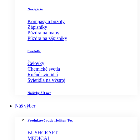
Navigácia
Kompasy a buzoly
Zápisníky
Púzdra na mapy
Púzdra na zápisníky
Svietidla
Čelovky
Chemické svetla
Ručné svietidlá
Svietidla na výstroj
Nášivky 3D pvc
Náš výber
Produktové rady Helikon-Tex
BUSHCRAFT
MEDICAL