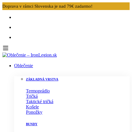
Doprava v rámci Slovenska je nad 79€ zadarmo!
Oblečenie
ZÁKLADNÁ VRSTVA
Termoprádlo
Tričká
Taktické tričká
Košele
Ponožky
BUNDY