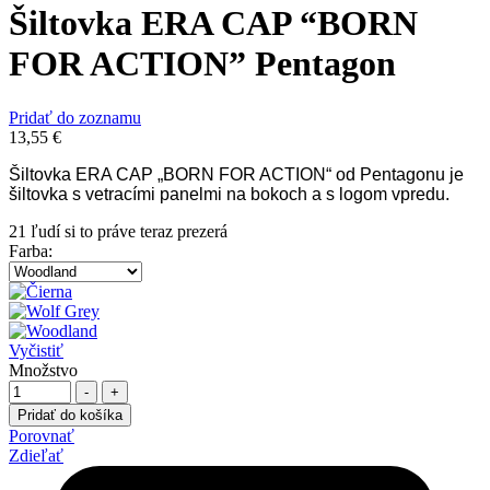
Šiltovka ERA CAP “BORN
FOR ACTION” Pentagon
Pridať do zoznamu
13,55
€
Šiltovka ERA CAP „
BORN FOR ACTION
“ od Pentagonu je
šiltovka s vetracími panelmi na bokoch a s logom vpredu.
21
ľudí si to práve teraz prezerá
Farba
:
Vyčistiť
Množstvo
-
+
Pridať do košíka
Porovnať
Zdieľať