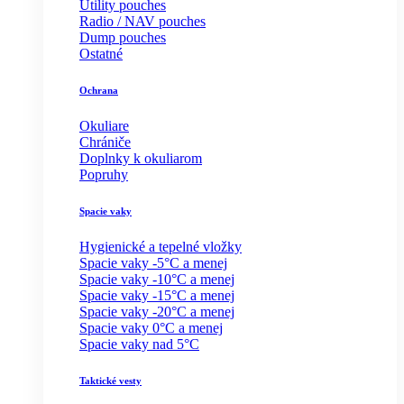
Utility pouches
Radio / NAV pouches
Dump pouches
Ostatné
Ochrana
Okuliare
Chrániče
Doplnky k okuliarom
Popruhy
Spacie vaky
Hygienické a tepelné vložky
Spacie vaky -5°C a menej
Spacie vaky -10°C a menej
Spacie vaky -15°C a menej
Spacie vaky -20°C a menej
Spacie vaky 0°C a menej
Spacie vaky nad 5°C
Taktické vesty