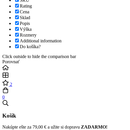
SKU
Rating
Cena
Sklad
Popis
Výška
Rozmery
Additional information
Do košíka?
Click outside to hide the comparison bar
Porovnať
2
0
Košík
Nakúpte ešte za
79,00
€
a užite si dopravu
ZADARMO!