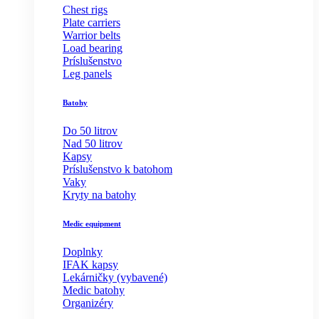
Chest rigs
Plate carriers
Warrior belts
Load bearing
Príslušenstvo
Leg panels
Batohy
Do 50 litrov
Nad 50 litrov
Kapsy
Príslušenstvo k batohom
Vaky
Kryty na batohy
Medic equipment
Doplnky
IFAK kapsy
Lekárničky (vybavené)
Medic batohy
Organizéry