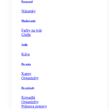
Paracord
Náramky
Maskovanie
Farby na tvár
Ghille
Jedlo
Káva
Do auta
Kapsy
Organizéry
Do prírody
Kresadlá
Organizéry
Príprava potravy