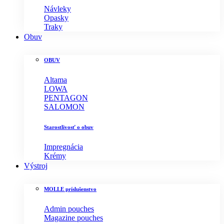
Návleky
Opasky
Traky
Obuv
OBUV
Altama
LOWA
PENTAGON
SALOMON
Starostlivosť o obuv
Impregnácia
Krémy
Výstroj
MOLLE príslušenstvo
Admin pouches
Magazine pouches