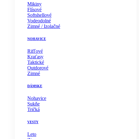
Mikiny
Flísové
Softshellové
Vodeodolné
Zimné / Izolačné
NOHAVICE
Rifľové
Kraťasy
Taktické
Outdorové
Zimné
DÁMSKE
Nohavice
Sukňe
Tričká
VESTY
Leto