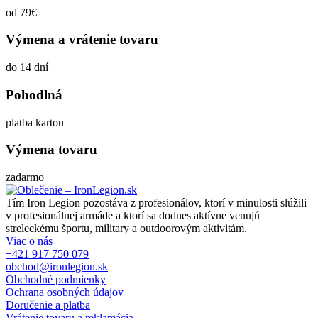
od 79€
Výmena a vrátenie tovaru
do 14 dní
Pohodlná
platba kartou
Výmena tovaru
zadarmo
Tím Iron Legion pozostáva z profesionálov, ktorí v minulosti slúžili
v profesionálnej armáde a ktorí sa dodnes aktívne venujú
streleckému športu, military a outdoorovým aktivitám.
Viac o nás
+421 917 750 079
obchod@ironlegion.sk
Obchodné podmienky
Ochrana osobných údajov
Doručenie a platba
Vrátenie tovaru a reklamácia