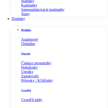
Hamaky
Karimatky
Samonafukovacie karimatky
Stany
Doplnky
Hodinky
Analógové
Digitálne
Ostatné
Čistiace prostriedky
Peňaženky
Uteráky
Zapalovače
Prívesky / Kľúčenky
CrossFit
CrossFit pláty