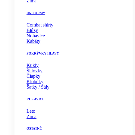
Zima
UNIFORMY
Combat shirty
Blúzy
Nohavice
Kabáty
POKRÝVKY HLAVY
Kukly
Šiltovky
Čiapky
Klobúky
Šatky / Šály
RUKAVICE
Leto
Zima
OSTATNÉ