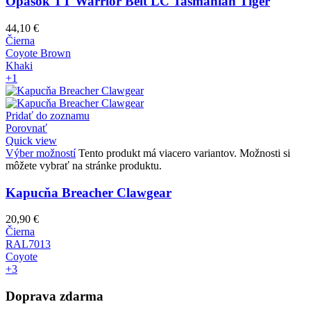
Opasok TT Warrior Belt LC Tasmanian Tiger
44,10
€
Čierna
Coyote Brown
Khaki
+1
Pridať do zoznamu
Porovnať
Quick view
Výber možností
Tento produkt má viacero variantov. Možnosti si
môžete vybrať na stránke produktu.
Kapucňa Breacher Clawgear
20,90
€
Čierna
RAL7013
Coyote
+3
Doprava zdarma