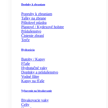
Doplnky k zbraniam
Popruhy k zbraniam
Tašky na zbrane
Pištolové púzdra
Plastové / Kydexové holstre
Príslušenstvo
Čistenie zbraní
Terče
Hydratácia
Batohy / Kapsy
Fľaše
Hydratačné vaky
Doplnky a príslušenstvo
Vodné filtre
Kapsy na fľaše
Vybavenie na bivakovanie
Bivakovacie vaky
Celty