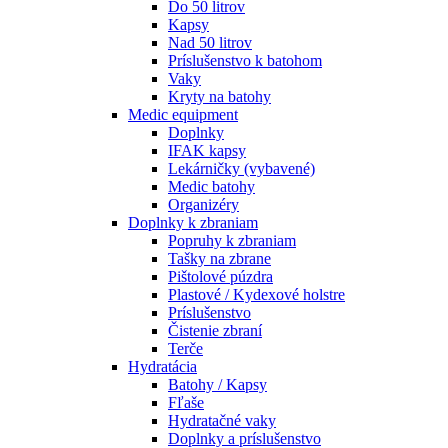
Do 50 litrov
Kapsy
Nad 50 litrov
Príslušenstvo k batohom
Vaky
Kryty na batohy
Medic equipment
Doplnky
IFAK kapsy
Lekárničky (vybavené)
Medic batohy
Organizéry
Doplnky k zbraniam
Popruhy k zbraniam
Tašky na zbrane
Pištolové púzdra
Plastové / Kydexové holstre
Príslušenstvo
Čistenie zbraní
Terče
Hydratácia
Batohy / Kapsy
Fľaše
Hydratačné vaky
Doplnky a príslušenstvo