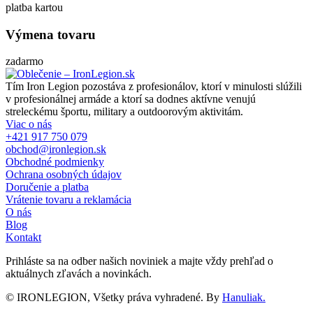
platba kartou
Výmena tovaru
zadarmo
Tím Iron Legion pozostáva z profesionálov, ktorí v minulosti slúžili
v profesionálnej armáde a ktorí sa dodnes aktívne venujú
streleckému športu, military a outdoorovým aktivitám.
Viac o nás
+421 917 750 079
obchod@ironlegion.sk
Obchodné podmienky
Ochrana osobných údajov
Doručenie a platba
Vrátenie tovaru a reklamácia
O nás
Blog
Kontakt
Prihláste sa na odber našich noviniek a majte vždy prehľad o
aktuálnych zľavách a novinkách.
© IRONLEGION, Všetky práva vyhradené. By
Hanuliak.