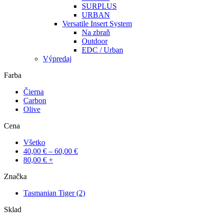
SURPLUS
URBAN
Versatile Insert System
Na zbraň
Outdoor
EDC / Urban
Výpredaj
Farba
Čierna
Carbon
Olive
Cena
Všetko
40,00
€
–
60,00
€
80,00
€
+
Značka
Tasmanian Tiger
(2)
Sklad