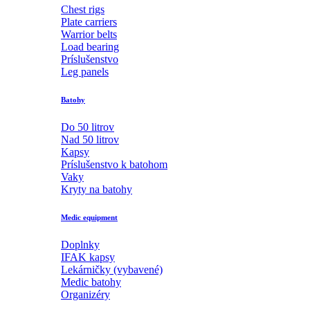
Chest rigs
Plate carriers
Warrior belts
Load bearing
Príslušenstvo
Leg panels
Batohy
Do 50 litrov
Nad 50 litrov
Kapsy
Príslušenstvo k batohom
Vaky
Kryty na batohy
Medic equipment
Doplnky
IFAK kapsy
Lekárničky (vybavené)
Medic batohy
Organizéry