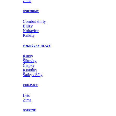
Zima
UNIFORMY
Combat shirty
Blúzy
Nohavice
Kabáty
POKRÝVKY HLAVY
Kukly
Šiltovky
Čiapky
Klobúky
Šatky / Šály
RUKAVICE
Leto
Zima
OSTATNÉ