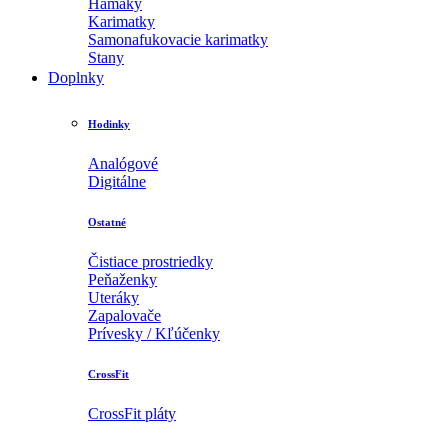
Hamaky
Karimatky
Samonafukovacie karimatky
Stany
Doplnky
Hodinky
Analógové
Digitálne
Ostatné
Čistiace prostriedky
Peňaženky
Uteráky
Zapalovače
Prívesky / Kľúčenky
CrossFit
CrossFit pláty