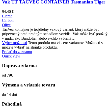
Vak TT TACVEC CONTAINER Tasmanian Tiger
94,40
€
Čierna
Carbon
Olive
TacVec kontajner je trojdielny vakový variant, ktorý môže byť
pripevnený pred predným sedadlom vozidla. Vak môže byť použitý
v núdzi ako Bandolier, alebo rýchlo vybraný…
Výber možností
Tento produkt má viacero variantov. Možnosti si
môžete vybrať na stránke produktu.
Pridať do zoznamu
Quick view
Doprava zdarma
od 79€
Výmena a vrátenie tovaru
do 14 dní
Pohodlná