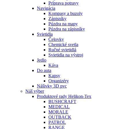
Príprava potravy
Navigácia
Kompasy a buzoly
Zápisníky
Púzdra na mapy
Púzdra na zápisníky
Svietidla
Čelovky
Chemické svetla
Ručné svietidlá
Svietidla na výstroj
Jedlo
Káva
Do auta
Kapsy
Organizéry
Nášivky 3D pvc
Náš výber
Produktové rady Helikon-Tex
BUSHCRAFT
MEDICAL
MORALE
OUTBACK
PATROL
RANGE