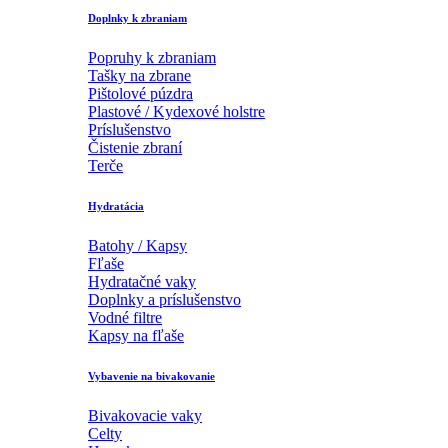
Doplnky k zbraniam
Popruhy k zbraniam
Tašky na zbrane
Pištolové púzdra
Plastové / Kydexové holstre
Príslušenstvo
Čistenie zbraní
Terče
Hydratácia
Batohy / Kapsy
Fľaše
Hydratačné vaky
Doplnky a príslušenstvo
Vodné filtre
Kapsy na fľaše
Vybavenie na bivakovanie
Bivakovacie vaky
Celty