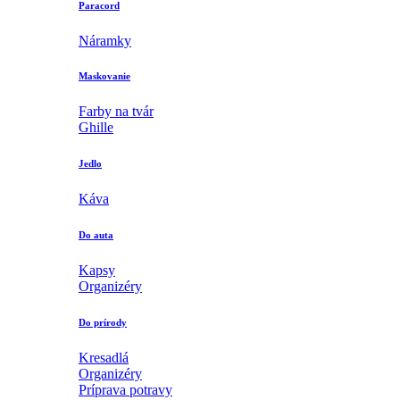
Paracord
Náramky
Maskovanie
Farby na tvár
Ghille
Jedlo
Káva
Do auta
Kapsy
Organizéry
Do prírody
Kresadlá
Organizéry
Príprava potravy