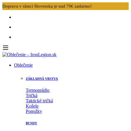
Doprava v rámci Slovenska je nad 79€ zadarmo!
Oblečenie
ZÁKLADNÁ VRSTVA
Termoprádlo
Tričká
Taktické tričká
Košele
Ponožky
BUNDY