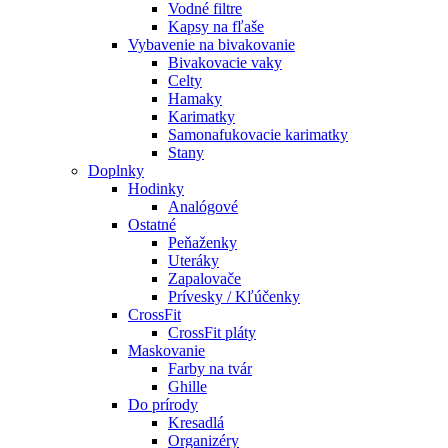
Vodné filtre
Kapsy na fľaše
Vybavenie na bivakovanie
Bivakovacie vaky
Celty
Hamaky
Karimatky
Samonafukovacie karimatky
Stany
Doplnky
Hodinky
Analógové
Ostatné
Peňaženky
Uteráky
Zapalovače
Prívesky / Kľúčenky
CrossFit
CrossFit pláty
Maskovanie
Farby na tvár
Ghille
Do prírody
Kresadlá
Organizéry