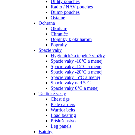
Utility pouches
Radio / NAV pouches
Dump pouches
Ostatné
Ochrana
Okuliare
Chrániče
Doplnky k okuliarom
Popruhy
Spacie vaky
Hygienické a tepelné vložky
Spacie vaky -10°C a menej
Spacie vaky -15°C a menej
Spacie vaky -20°C a menej
Spacie vaky -5°C a menej
Spacie vaky nad 5°C
Spacie vaky 0°C a menej
Taktické vesty
Chest rigs
Plate carriers
Warrior belts
Load bearing
Príslušenstvo
Leg panels
Batohy