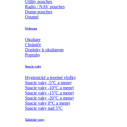
Utility pouches
Radio / NAV pouches
Dump pouches
Ostatné
Ochrana
Okuliare
Chrániče
Doplnky k okuliarom
Popruhy
Spacie vaky
Hygienické a tepelné vložky
Spacie vaky -5°C a menej
Spacie vaky -10°C a menej
Spacie vaky -15°C a menej
Spacie vaky -20°C a menej
Spacie vaky 0°C a menej
Spacie vaky nad 5°C
Taktické vesty