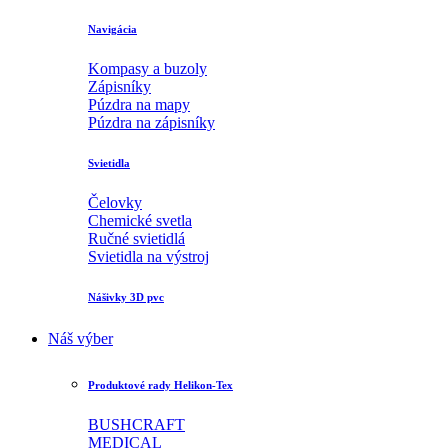
Navigácia
Kompasy a buzoly
Zápisníky
Púzdra na mapy
Púzdra na zápisníky
Svietidla
Čelovky
Chemické svetla
Ručné svietidlá
Svietidla na výstroj
Nášivky 3D pvc
Náš výber
Produktové rady Helikon-Tex
BUSHCRAFT
MEDICAL