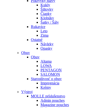
Pokrývky hlavy
Kukly
Šiltovky
Čiapky
Klobúky
Šatky / Šály
Rukavice
Leto
Zima
Ostatné
Návleky
Opasky
Obuv
Obuv
Altama
LOWA
PENTAGON
SALOMON
Starostlivosť o obuv
Impregnácia
Krémy
Výstroj
MOLLE príslušenstvo
Admin pouches
Magazine pouches