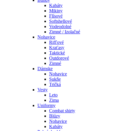
Bundy
Kabáty
Mikiny
Flísové
Softshellové
Vodeodolné
Zimné / Izolačné
Nohavice
Rifľové
Kraťasy
Taktické
Outdorové
Zimné
Dámske
Nohavice
Sukňe
Tričká
Vesty
Leto
Zima
Uniformy
Combat shirty
Blúzy
Nohavice
Kabáty