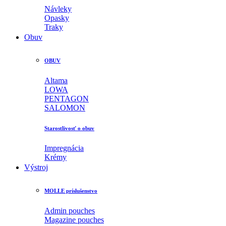
Návleky
Opasky
Traky
Obuv
OBUV
Altama
LOWA
PENTAGON
SALOMON
Starostlivosť o obuv
Impregnácia
Krémy
Výstroj
MOLLE príslušenstvo
Admin pouches
Magazine pouches