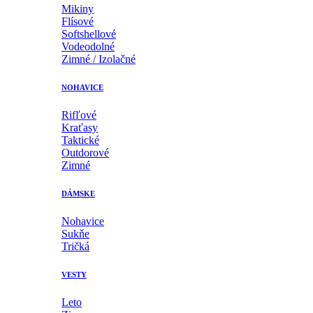
Mikiny
Flísové
Softshellové
Vodeodolné
Zimné / Izolačné
NOHAVICE
Rifľové
Kraťasy
Taktické
Outdorové
Zimné
DÁMSKE
Nohavice
Sukňe
Tričká
VESTY
Leto