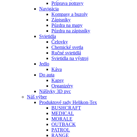
Príprava potravy
Navigácia
Kompasy a buzoly
Zápisníky
Púzdra na mapy
Púzdra na zápisníky
Svietidla
Čelovky
Chemické svetla
Ručné svietidlá
Svietidla na výstroj
Jedlo
Káva
Do auta
Kapsy
Organizéry
Nášivky 3D pvc
Náš výber
Produktové rady Helikon-Tex
BUSHCRAFT
MEDICAL
MORALE
OUTBACK
PATROL
RANGE