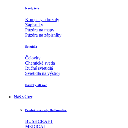
Navigácia
Kompasy a buzoly
Zápisníky
Púzdra na mapy
Púzdra na zápisníky
Svietidla
Čelovky
Chemické svetla
Ručné svietidlá
Svietidla na výstroj
Nášivky 3D pvc
Náš výber
Produktové rady Helikon-Tex
BUSHCRAFT
MEDICAL