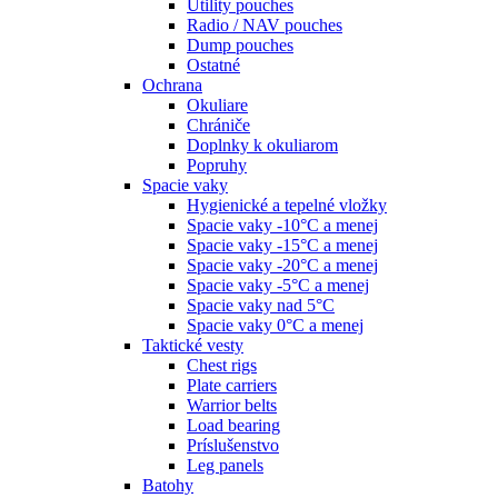
Utility pouches
Radio / NAV pouches
Dump pouches
Ostatné
Ochrana
Okuliare
Chrániče
Doplnky k okuliarom
Popruhy
Spacie vaky
Hygienické a tepelné vložky
Spacie vaky -10°C a menej
Spacie vaky -15°C a menej
Spacie vaky -20°C a menej
Spacie vaky -5°C a menej
Spacie vaky nad 5°C
Spacie vaky 0°C a menej
Taktické vesty
Chest rigs
Plate carriers
Warrior belts
Load bearing
Príslušenstvo
Leg panels
Batohy