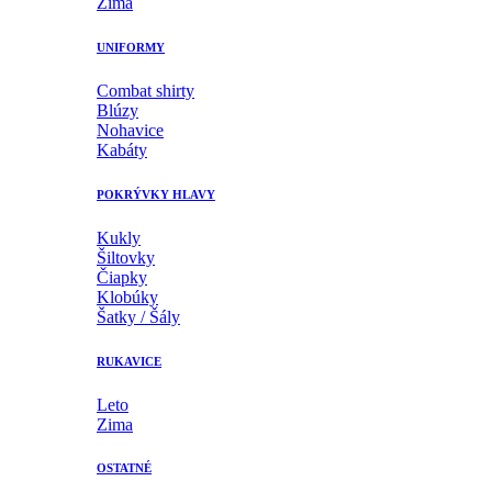
Zima
UNIFORMY
Combat shirty
Blúzy
Nohavice
Kabáty
POKRÝVKY HLAVY
Kukly
Šiltovky
Čiapky
Klobúky
Šatky / Šály
RUKAVICE
Leto
Zima
OSTATNÉ