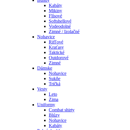
Bundy
Kabáty
Mikiny
Flísové
Softshellové
Vodeodolné
Zimné / Izolačné
Nohavice
Rifľové
Kraťasy
Taktické
Outdorové
Zimné
Dámske
Nohavice
Sukňe
Tričká
Vesty
Leto
Zima
Uniformy
Combat shirty
Blúzy
Nohavice
Kabáty