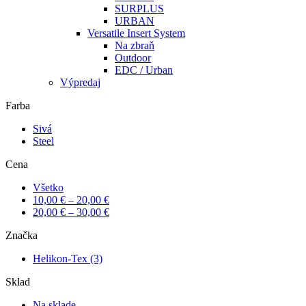
SURPLUS
URBAN
Versatile Insert System
Na zbraň
Outdoor
EDC / Urban
Výpredaj
Farba
Sivá
Steel
Cena
Všetko
10,00
€
–
20,00
€
20,00
€
–
30,00
€
Značka
Helikon-Tex
(3)
Sklad
Na sklade