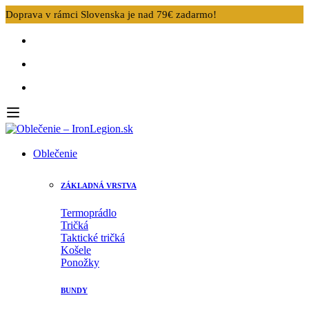
Doprava v rámci Slovenska je nad 79€ zadarmo!
Oblečenie
ZÁKLADNÁ VRSTVA
Termoprádlo
Tričká
Taktické tričká
Košele
Ponožky
BUNDY