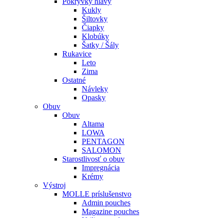
Pokrývky hlavy
Kukly
Šiltovky
Čiapky
Klobúky
Šatky / Šály
Rukavice
Leto
Zima
Ostatné
Návleky
Opasky
Obuv
Obuv
Altama
LOWA
PENTAGON
SALOMON
Starostlivosť o obuv
Impregnácia
Krémy
Výstroj
MOLLE príslušenstvo
Admin pouches
Magazine pouches