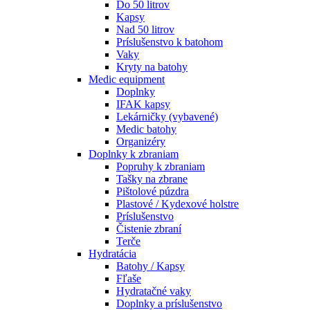
Do 50 litrov
Kapsy
Nad 50 litrov
Príslušenstvo k batohom
Vaky
Kryty na batohy
Medic equipment
Doplnky
IFAK kapsy
Lekárničky (vybavené)
Medic batohy
Organizéry
Doplnky k zbraniam
Popruhy k zbraniam
Tašky na zbrane
Pištolové púzdra
Plastové / Kydexové holstre
Príslušenstvo
Čistenie zbraní
Terče
Hydratácia
Batohy / Kapsy
Fľaše
Hydratačné vaky
Doplnky a príslušenstvo