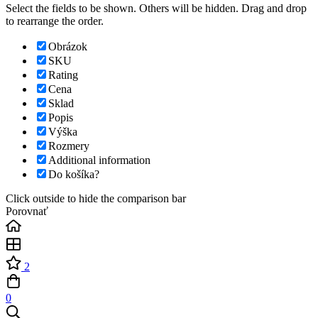
Select the fields to be shown. Others will be hidden. Drag and drop
to rearrange the order.
Obrázok
SKU
Rating
Cena
Sklad
Popis
Výška
Rozmery
Additional information
Do košíka?
Click outside to hide the comparison bar
Porovnať
2
0