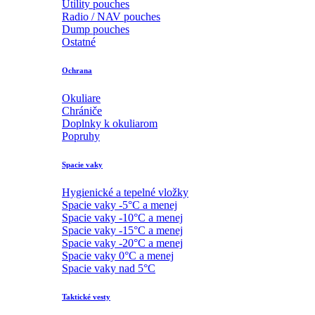
Utility pouches
Radio / NAV pouches
Dump pouches
Ostatné
Ochrana
Okuliare
Chrániče
Doplnky k okuliarom
Popruhy
Spacie vaky
Hygienické a tepelné vložky
Spacie vaky -5°C a menej
Spacie vaky -10°C a menej
Spacie vaky -15°C a menej
Spacie vaky -20°C a menej
Spacie vaky 0°C a menej
Spacie vaky nad 5°C
Taktické vesty