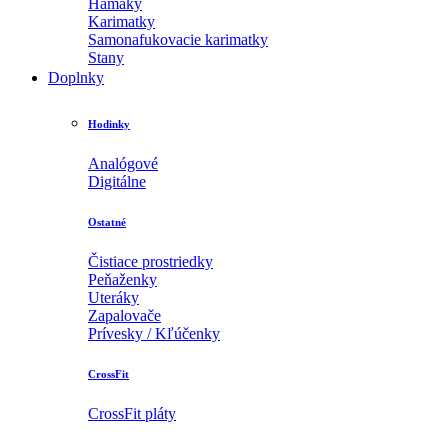
Hamaky
Karimatky
Samonafukovacie karimatky
Stany
Doplnky
Hodinky
Analógové
Digitálne
Ostatné
Čistiace prostriedky
Peňaženky
Uteráky
Zapalovače
Prívesky / Kľúčenky
CrossFit
CrossFit pláty