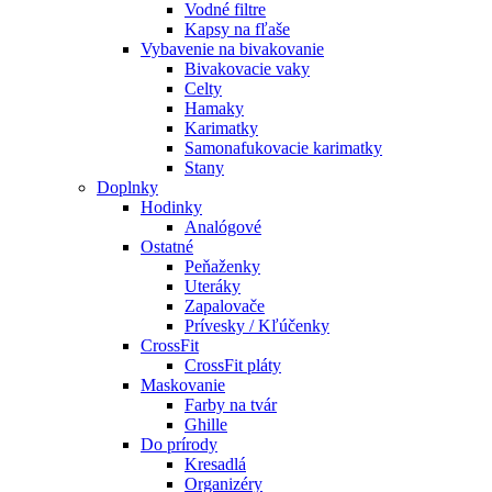
Vodné filtre
Kapsy na fľaše
Vybavenie na bivakovanie
Bivakovacie vaky
Celty
Hamaky
Karimatky
Samonafukovacie karimatky
Stany
Doplnky
Hodinky
Analógové
Ostatné
Peňaženky
Uteráky
Zapalovače
Prívesky / Kľúčenky
CrossFit
CrossFit pláty
Maskovanie
Farby na tvár
Ghille
Do prírody
Kresadlá
Organizéry