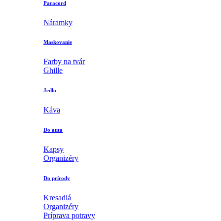
Paracord
Náramky
Maskovanie
Farby na tvár
Ghille
Jedlo
Káva
Do auta
Kapsy
Organizéry
Do prírody
Kresadlá
Organizéry
Príprava potravy