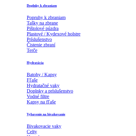
Doplnky k zbraniam
Popruhy k zbraniam
Tašky na zbrane
Pištolové púzdra
Plastové / Kydexové holstre
Príslušenstvo
Čistenie zbraní
Terče
Hydratácia
Batohy / Kapsy
Fľaše
Hydratačné vaky
Doplnky a príslušenstvo
Vodné filtre
Kapsy na fľaše
Vybavenie na bivakovanie
Bivakovacie vaky
Celty