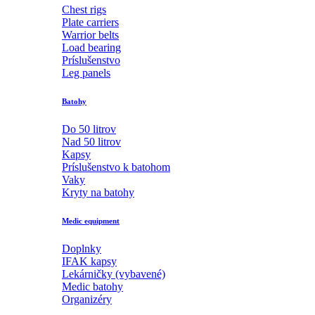
Chest rigs
Plate carriers
Warrior belts
Load bearing
Príslušenstvo
Leg panels
Batohy
Do 50 litrov
Nad 50 litrov
Kapsy
Príslušenstvo k batohom
Vaky
Kryty na batohy
Medic equipment
Doplnky
IFAK kapsy
Lekárničky (vybavené)
Medic batohy
Organizéry