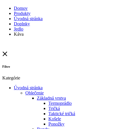
Domov
Produkty
Úvodná stránka
Doplnky
Jedlo
Káva
Filtre
Kategórie
Úvodná stránka
Oblečenie
Základná vrstva
Termoprádlo
Tričká
Taktické tričká
Košele
Ponožky