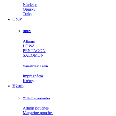
Návleky
Opasky
Traky
Obuv
OBUV
Altama
LOWA
PENTAGON
SALOMON
Starostlivosť o obuv
Impregnácia
Krémy
Výstroj
MOLLE príslušenstvo
Admin pouches
Magazine pouches