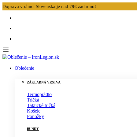
Doprava v rámci Slovenska je nad 79€ zadarmo!
Oblečenie
ZÁKLADNÁ VRSTVA
Termoprádlo
Tričká
Taktické tričká
Košele
Ponožky
BUNDY