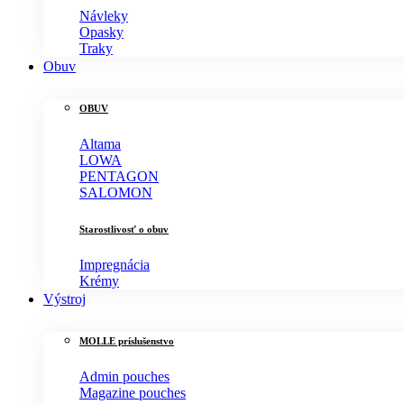
Návleky
Opasky
Traky
Obuv
OBUV
Altama
LOWA
PENTAGON
SALOMON
Starostlivosť o obuv
Impregnácia
Krémy
Výstroj
MOLLE príslušenstvo
Admin pouches
Magazine pouches