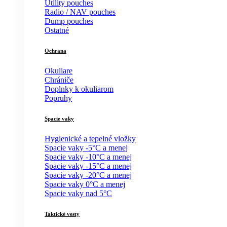
Utility pouches
Radio / NAV pouches
Dump pouches
Ostatné
Ochrana
Okuliare
Chrániče
Doplnky k okuliarom
Popruhy
Spacie vaky
Hygienické a tepelné vložky
Spacie vaky -5°C a menej
Spacie vaky -10°C a menej
Spacie vaky -15°C a menej
Spacie vaky -20°C a menej
Spacie vaky 0°C a menej
Spacie vaky nad 5°C
Taktické vesty