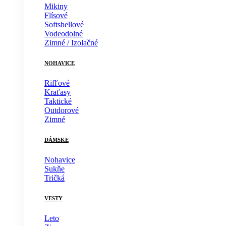
Mikiny
Flísové
Softshellové
Vodeodolné
Zimné / Izolačné
NOHAVICE
Rifľové
Kraťasy
Taktické
Outdorové
Zimné
DÁMSKE
Nohavice
Sukňe
Tričká
VESTY
Leto