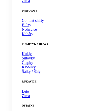
Zima
UNIFORMY
Combat shirty
Blúzy
Nohavice
Kabáty
POKRÝVKY HLAVY
Kukly
Šiltovky
Čiapky
Klobúky
Šatky / Šály
RUKAVICE
Leto
Zima
OSTATNÉ