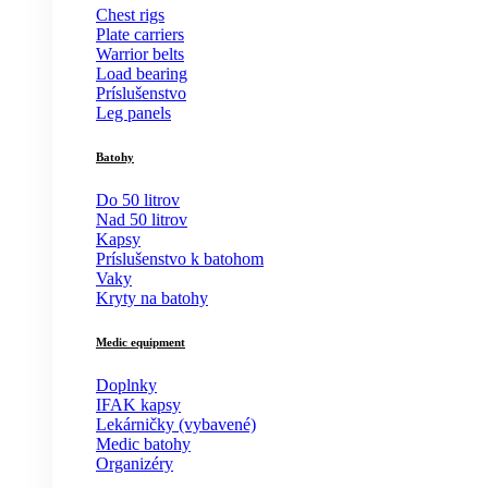
Chest rigs
Plate carriers
Warrior belts
Load bearing
Príslušenstvo
Leg panels
Batohy
Do 50 litrov
Nad 50 litrov
Kapsy
Príslušenstvo k batohom
Vaky
Kryty na batohy
Medic equipment
Doplnky
IFAK kapsy
Lekárničky (vybavené)
Medic batohy
Organizéry