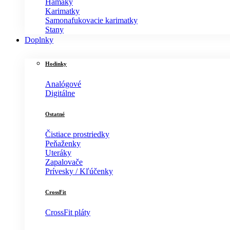
Hamaky
Karimatky
Samonafukovacie karimatky
Stany
Doplnky
Hodinky
Analógové
Digitálne
Ostatné
Čistiace prostriedky
Peňaženky
Uteráky
Zapalovače
Prívesky / Kľúčenky
CrossFit
CrossFit pláty