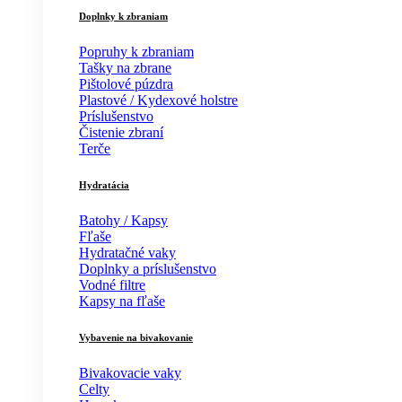
Doplnky k zbraniam
Popruhy k zbraniam
Tašky na zbrane
Pištolové púzdra
Plastové / Kydexové holstre
Príslušenstvo
Čistenie zbraní
Terče
Hydratácia
Batohy / Kapsy
Fľaše
Hydratačné vaky
Doplnky a príslušenstvo
Vodné filtre
Kapsy na fľaše
Vybavenie na bivakovanie
Bivakovacie vaky
Celty