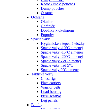
Radio / NAV pouches
Dump pouches
Ostatné
Ochrana
Okuliare
Chrániče
Doplnky k okuliarom
Popruhy
Spacie vaky
Hygienické a tepelné vložky
Spacie vaky -10°C a menej
Spacie vaky -15°C a menej
Spacie vaky -20°C a menej
Spacie vaky -5°C a menej
Spacie vaky nad 5°C
Spacie vaky 0°C a menej
Taktické vesty
Chest rigs
Plate carriers
Warrior belts
Load bearing
Príslušenstvo
Leg panels
Batohy