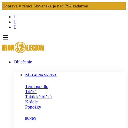
Doprava v rámci Slovenska je nad 79€ zadarmo!
Oblečenie
ZÁKLADNÁ VRSTVA
Termoprádlo
Tričká
Taktické tričká
Košele
Ponožky
BUNDY