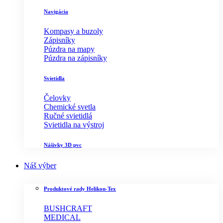
Navigácia
Kompasy a buzoly
Zápisníky
Púzdra na mapy
Púzdra na zápisníky
Svietidla
Čelovky
Chemické svetla
Ručné svietidlá
Svietidla na výstroj
Nášivky 3D pvc
Náš výber
Produktové rady Helikon-Tex
BUSHCRAFT
MEDICAL