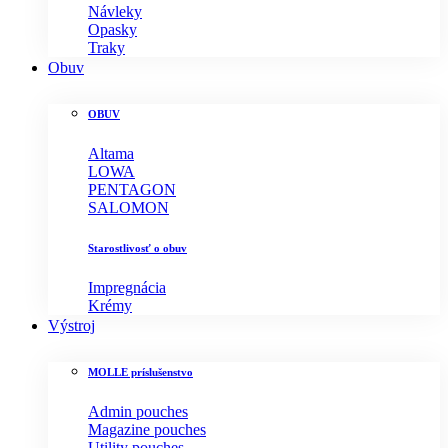
Návleky
Opasky
Traky
Obuv
OBUV
Altama
LOWA
PENTAGON
SALOMON
Starostlivosť o obuv
Impregnácia
Krémy
Výstroj
MOLLE príslušenstvo
Admin pouches
Magazine pouches
Utility pouches