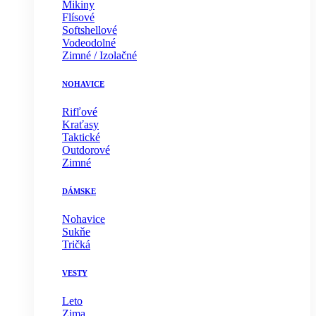
Mikiny
Flísové
Softshellové
Vodeodolné
Zimné / Izolačné
NOHAVICE
Rifľové
Kraťasy
Taktické
Outdorové
Zimné
DÁMSKE
Nohavice
Sukňe
Tričká
VESTY
Leto
Zima