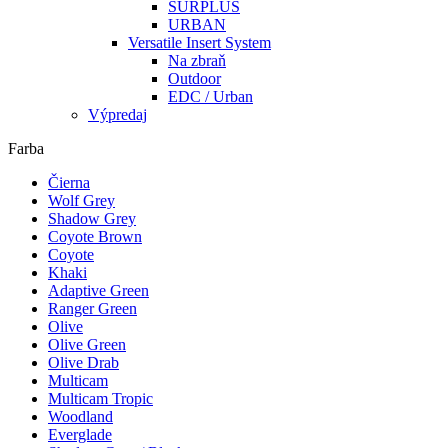
SURPLUS
URBAN
Versatile Insert System
Na zbraň
Outdoor
EDC / Urban
Výpredaj
Farba
Čierna
Wolf Grey
Shadow Grey
Coyote Brown
Coyote
Khaki
Adaptive Green
Ranger Green
Olive
Olive Green
Olive Drab
Multicam
Multicam Tropic
Woodland
Everglade