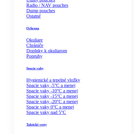
Radio / NAV pouches
Dump pouches
Ostatné
Ochrana
Okuliare
Chrániče
Doplnky k okuliarom
Popruhy
Spacie vaky
Hygienické a tepelné vložky
Spacie vaky -5°C a menej
Spacie vaky -10°C a menej
Spacie vaky -15°C a menej
Spacie vaky -20°C a menej
Spacie vaky 0°C a menej
Spacie vaky nad 5°C
Taktické vesty