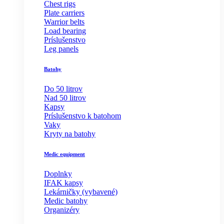
Chest rigs
Plate carriers
Warrior belts
Load bearing
Príslušenstvo
Leg panels
Batohy
Do 50 litrov
Nad 50 litrov
Kapsy
Príslušenstvo k batohom
Vaky
Kryty na batohy
Medic equipment
Doplnky
IFAK kapsy
Lekárničky (vybavené)
Medic batohy
Organizéry