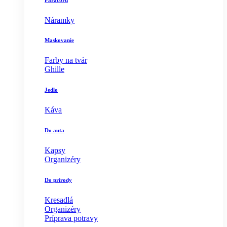
Náramky
Maskovanie
Farby na tvár
Ghille
Jedlo
Káva
Do auta
Kapsy
Organizéry
Do prírody
Kresadlá
Organizéry
Príprava potravy