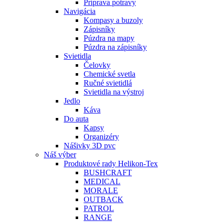
Príprava potravy
Navigácia
Kompasy a buzoly
Zápisníky
Púzdra na mapy
Púzdra na zápisníky
Svietidla
Čelovky
Chemické svetla
Ručné svietidlá
Svietidla na výstroj
Jedlo
Káva
Do auta
Kapsy
Organizéry
Nášivky 3D pvc
Náš výber
Produktové rady Helikon-Tex
BUSHCRAFT
MEDICAL
MORALE
OUTBACK
PATROL
RANGE