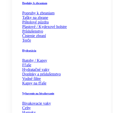
Doplnky k zbraniam
Popruhy k zbraniam
Tašky na zbrane
Pištolové púzdra
Plastové / Kydexové holstre
Príslušenstvo
Čistenie zbraní
Terče
Hydratácia
Batohy / Kapsy
Fľaše
Hydratačné vaky
Doplnky a príslušenstvo
Vodné filtre
Kapsy na fľaše
Vybavenie na bivakovanie
Bivakovacie vaky
Celty
Hamaky