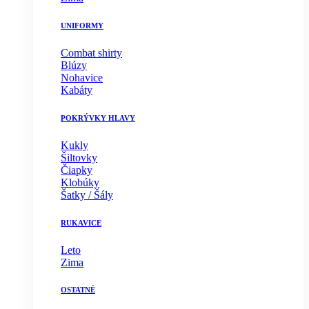
UNIFORMY
Combat shirty
Blúzy
Nohavice
Kabáty
POKRÝVKY HLAVY
Kukly
Šiltovky
Čiapky
Klobúky
Šatky / Šály
RUKAVICE
Leto
Zima
OSTATNÉ