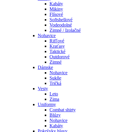
Kabáty
Mikiny
Flísové
Softshellové
Vodeodolné
Zimné / Izolačné
Nohavice
Rifľové
Kraťasy
Taktické
Outdorové
Zimné
Dámske
Nohavice
Sukňe
Tričká
Vesty
Leto
Zima
Uniformy
Combat shirty
Blúzy
Nohavice
Kabáty
Pokrývky hlavy