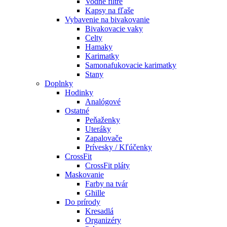
Vodné filtre
Kapsy na fľaše
Vybavenie na bivakovanie
Bivakovacie vaky
Celty
Hamaky
Karimatky
Samonafukovacie karimatky
Stany
Doplnky
Hodinky
Analógové
Ostatné
Peňaženky
Uteráky
Zapalovače
Prívesky / Kľúčenky
CrossFit
CrossFit pláty
Maskovanie
Farby na tvár
Ghille
Do prírody
Kresadlá
Organizéry