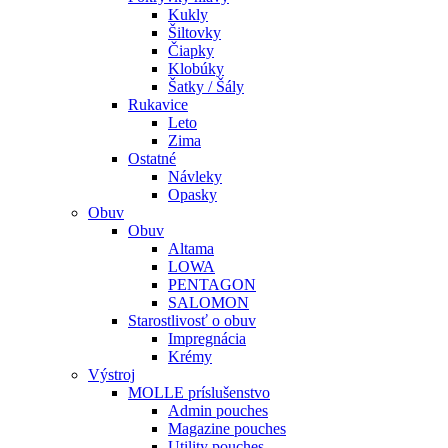
Kukly
Šiltovky
Čiapky
Klobúky
Šatky / Šály
Rukavice
Leto
Zima
Ostatné
Návleky
Opasky
Obuv
Obuv
Altama
LOWA
PENTAGON
SALOMON
Starostlivosť o obuv
Impregnácia
Krémy
Výstroj
MOLLE príslušenstvo
Admin pouches
Magazine pouches
Utility pouches