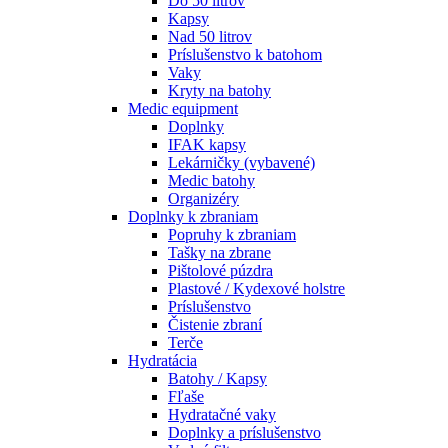
Do 50 litrov
Kapsy
Nad 50 litrov
Príslušenstvo k batohom
Vaky
Kryty na batohy
Medic equipment
Doplnky
IFAK kapsy
Lekárničky (vybavené)
Medic batohy
Organizéry
Doplnky k zbraniam
Popruhy k zbraniam
Tašky na zbrane
Pištolové púzdra
Plastové / Kydexové holstre
Príslušenstvo
Čistenie zbraní
Terče
Hydratácia
Batohy / Kapsy
Fľaše
Hydratačné vaky
Doplnky a príslušenstvo