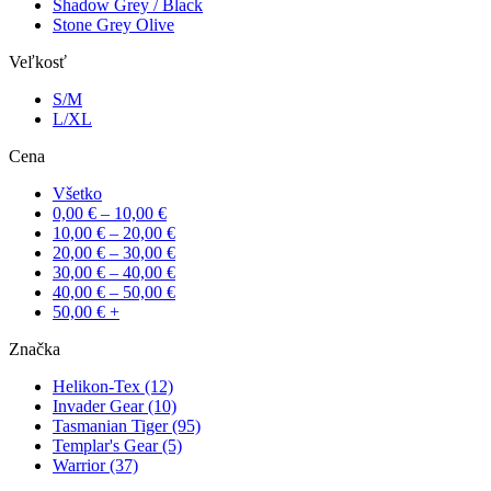
Shadow Grey / Black
Stone Grey Olive
Veľkosť
S/M
L/XL
Cena
Všetko
0,00
€
–
10,00
€
10,00
€
–
20,00
€
20,00
€
–
30,00
€
30,00
€
–
40,00
€
40,00
€
–
50,00
€
50,00
€
+
Značka
Helikon-Tex
(12)
Invader Gear
(10)
Tasmanian Tiger
(95)
Templar's Gear
(5)
Warrior
(37)