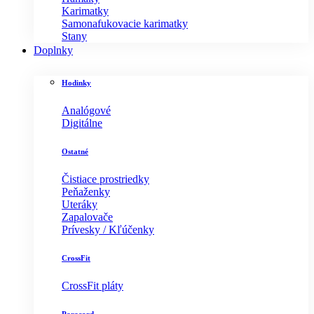
Karimatky
Samonafukovacie karimatky
Stany
Doplnky
Hodinky
Analógové
Digitálne
Ostatné
Čistiace prostriedky
Peňaženky
Uteráky
Zapalovače
Prívesky / Kľúčenky
CrossFit
CrossFit pláty
Paracord