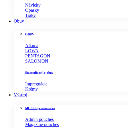
Návleky
Opasky
Traky
Obuv
OBUV
Altama
LOWA
PENTAGON
SALOMON
Starostlivosť o obuv
Impregnácia
Krémy
Výstroj
MOLLE príslušenstvo
Admin pouches
Magazine pouches