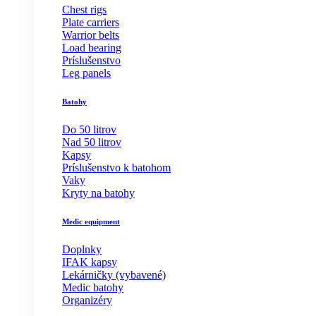
Chest rigs
Plate carriers
Warrior belts
Load bearing
Príslušenstvo
Leg panels
Batohy
Do 50 litrov
Nad 50 litrov
Kapsy
Príslušenstvo k batohom
Vaky
Kryty na batohy
Medic equipment
Doplnky
IFAK kapsy
Lekárničky (vybavené)
Medic batohy
Organizéry