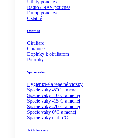
Utility pouches
Radio / NAV pouches
Dump pouches
Ostatné
Ochrana
Okuliare
Chrániče
Doplnky k okuliarom
Popruhy
Spacie vaky
Hygienické a tepelné vložky
Spacie vaky -5°C a menej
Spacie vaky -10°C a menej
Spacie vaky -15°C a menej
Spacie vaky -20°C a menej
Spacie vaky 0°C a menej
Spacie vaky nad 5°C
Taktické vesty