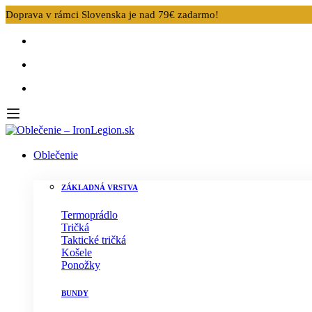
Doprava v rámci Slovenska je nad 79€ zadarmo!
Oblečenie
ZÁKLADNÁ VRSTVA
Termoprádlo
Tričká
Taktické tričká
Košele
Ponožky
BUNDY