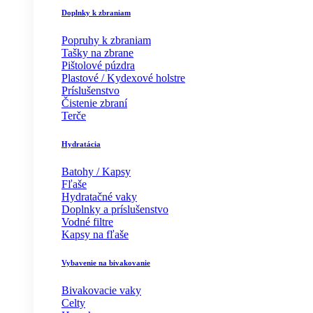
Doplnky k zbraniam
Popruhy k zbraniam
Tašky na zbrane
Pištolové púzdra
Plastové / Kydexové holstre
Príslušenstvo
Čistenie zbraní
Terče
Hydratácia
Batohy / Kapsy
Fľaše
Hydratačné vaky
Doplnky a príslušenstvo
Vodné filtre
Kapsy na fľaše
Vybavenie na bivakovanie
Bivakovacie vaky
Celty