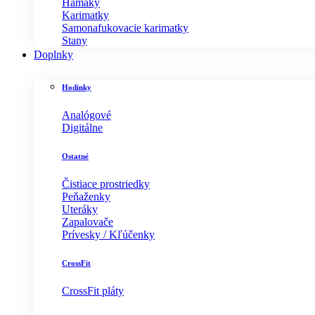
Hamaky
Karimatky
Samonafukovacie karimatky
Stany
Doplnky
Hodinky
Analógové
Digitálne
Ostatné
Čistiace prostriedky
Peňaženky
Uteráky
Zapalovače
Prívesky / Kľúčenky
CrossFit
CrossFit pláty