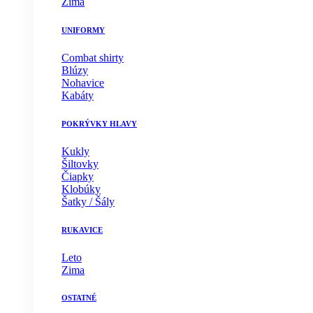
Zima
UNIFORMY
Combat shirty
Blúzy
Nohavice
Kabáty
POKRÝVKY HLAVY
Kukly
Šiltovky
Čiapky
Klobúky
Šatky / Šály
RUKAVICE
Leto
Zima
OSTATNÉ