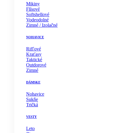
Mikiny
Flísové
Softshellové
Vodeodolné
Zimné / Izolačné
NOHAVICE
Rifľové
Kraťasy
Taktické
Outdorové
Zimné
DÁMSKE
Nohavice
Sukňe
Tričká
VESTY
Leto