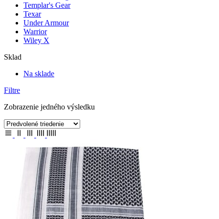
Templar's Gear
Texar
Under Armour
Warrior
Wiley X
Sklad
Na sklade
Filtre
Zobrazenie jedného výsledku