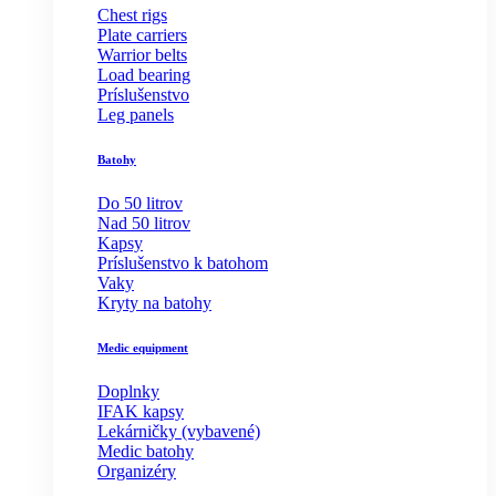
Chest rigs
Plate carriers
Warrior belts
Load bearing
Príslušenstvo
Leg panels
Batohy
Do 50 litrov
Nad 50 litrov
Kapsy
Príslušenstvo k batohom
Vaky
Kryty na batohy
Medic equipment
Doplnky
IFAK kapsy
Lekárničky (vybavené)
Medic batohy
Organizéry