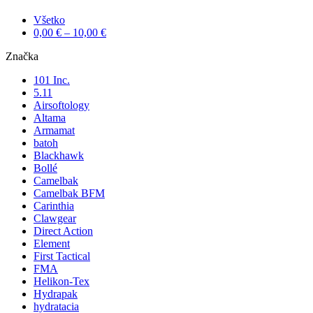
Všetko
0,00
€
–
10,00
€
Značka
101 Inc.
5.11
Airsoftology
Altama
Armamat
batoh
Blackhawk
Bollé
Camelbak
Camelbak BFM
Carinthia
Clawgear
Direct Action
Element
First Tactical
FMA
Helikon-Tex
Hydrapak
hydratacia