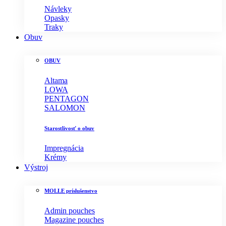
Návleky
Opasky
Traky
Obuv
OBUV
Altama
LOWA
PENTAGON
SALOMON
Starostlivosť o obuv
Impregnácia
Krémy
Výstroj
MOLLE príslušenstvo
Admin pouches
Magazine pouches