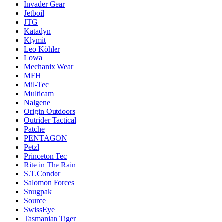
Invader Gear
Jetboil
JTG
Katadyn
Klymit
Leo Köhler
Lowa
Mechanix Wear
MFH
Mil-Tec
Multicam
Nalgene
Origin Outdoors
Outrider Tactical
Patche
PENTAGON
Petzl
Princeton Tec
Rite in The Rain
S.T.Condor
Salomon Forces
Snugpak
Source
SwissEye
Tasmanian Tiger