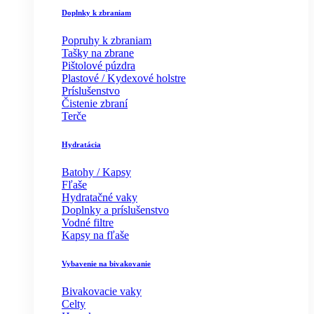
Doplnky k zbraniam
Popruhy k zbraniam
Tašky na zbrane
Pištolové púzdra
Plastové / Kydexové holstre
Príslušenstvo
Čistenie zbraní
Terče
Hydratácia
Batohy / Kapsy
Fľaše
Hydratačné vaky
Doplnky a príslušenstvo
Vodné filtre
Kapsy na fľaše
Vybavenie na bivakovanie
Bivakovacie vaky
Celty