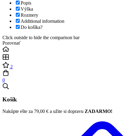
Popis
Výška
Rozmery
Additional information
Do košíka?
Click outside to hide the comparison bar
Porovnať
2
0
Košík
Nakúpte ešte za
79,00
€
a užite si dopravu
ZADARMO!