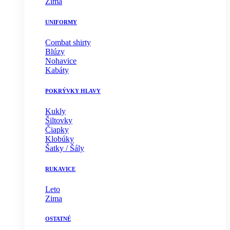
Zima
UNIFORMY
Combat shirty
Blúzy
Nohavice
Kabáty
POKRÝVKY HLAVY
Kukly
Šiltovky
Čiapky
Klobúky
Šatky / Šály
RUKAVICE
Leto
Zima
OSTATNÉ