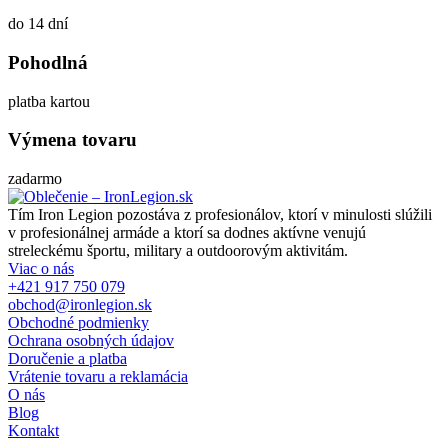
do 14 dní
Pohodlná
platba kartou
Výmena tovaru
zadarmo
Tím Iron Legion pozostáva z profesionálov, ktorí v minulosti slúžili
v profesionálnej armáde a ktorí sa dodnes aktívne venujú
streleckému športu, military a outdoorovým aktivitám.
Viac o nás
+421 917 750 079
obchod@ironlegion.sk
Obchodné podmienky
Ochrana osobných údajov
Doručenie a platba
Vrátenie tovaru a reklamácia
O nás
Blog
Kontakt