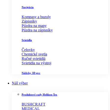
Navigácia
Kompasy a buzoly
Zápisníky
Púzdra na mapy
Púzdra na zápisníky
Svietidla
Čelovky
Chemické svetla
Ručné svietidlá
Svietidla na výstroj
Nášivky 3D pvc
Náš výber
Produktové rady Helikon-Tex
BUSHCRAFT
MEDICAL