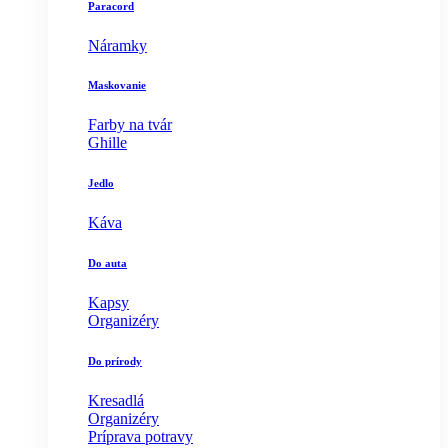
Paracord
Náramky
Maskovanie
Farby na tvár
Ghille
Jedlo
Káva
Do auta
Kapsy
Organizéry
Do prírody
Kresadlá
Organizéry
Príprava potravy