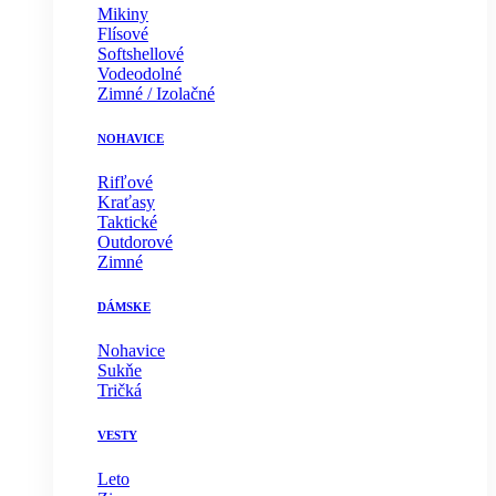
Mikiny
Flísové
Softshellové
Vodeodolné
Zimné / Izolačné
NOHAVICE
Rifľové
Kraťasy
Taktické
Outdorové
Zimné
DÁMSKE
Nohavice
Sukňe
Tričká
VESTY
Leto