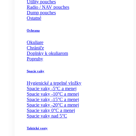
Utility pouches
Radio / NAV pouches
Dump pouches
Ostatné
Ochrana
Okuliare
Chrániče
Doplnky k okuliarom
Popruhy
Spacie vaky
Hygienické a tepelné vložky
Spacie vaky -5°C a menej
Spacie vaky -10°C a menej
Spacie vaky -15°C a menej
Spacie vaky -20°C a menej
Spacie vaky 0°C a menej
Spacie vaky nad 5°C
Taktické vesty