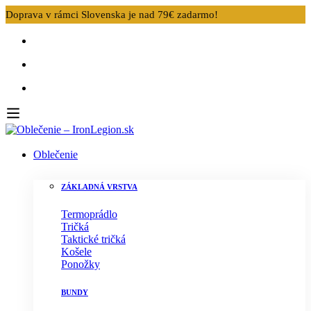
Doprava v rámci Slovenska je nad 79€ zadarmo!
Oblečenie
ZÁKLADNÁ VRSTVA
Termoprádlo
Tričká
Taktické tričká
Košele
Ponožky
BUNDY