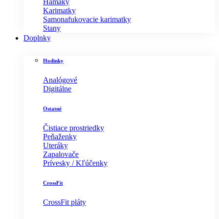
Hamaky
Karimatky
Samonafukovacie karimatky
Stany
Doplnky
Hodinky
Analógové
Digitálne
Ostatné
Čistiace prostriedky
Peňaženky
Uteráky
Zapalovače
Prívesky / Kľúčenky
CrossFit
CrossFit pláty