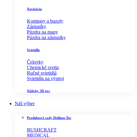
Navigácia
Kompasy a buzoly
Zápisníky
Púzdra na mapy
Púzdra na zápisníky
Svietidla
Čelovky
Chemické svetla
Ručné svietidlá
Svietidla na výstroj
Nášivky 3D pvc
Náš výber
Produktové rady Helikon-Tex
BUSHCRAFT
MEDICAL