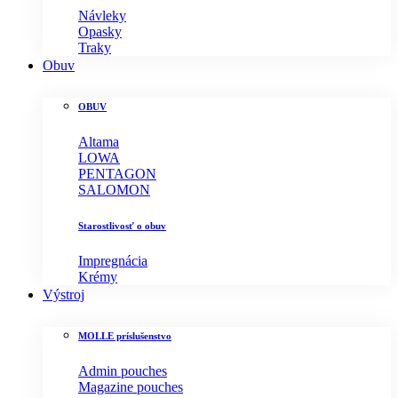
Návleky
Opasky
Traky
Obuv
OBUV
Altama
LOWA
PENTAGON
SALOMON
Starostlivosť o obuv
Impregnácia
Krémy
Výstroj
MOLLE príslušenstvo
Admin pouches
Magazine pouches