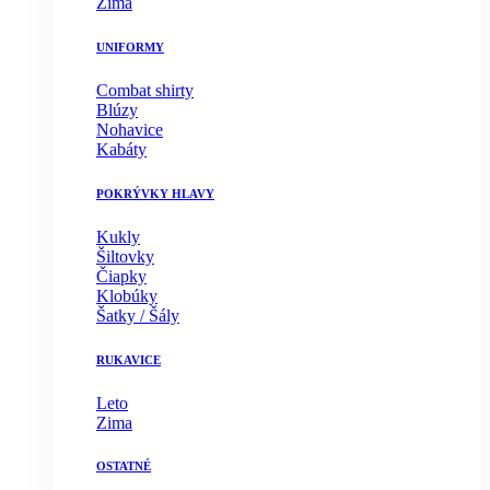
Zima
UNIFORMY
Combat shirty
Blúzy
Nohavice
Kabáty
POKRÝVKY HLAVY
Kukly
Šiltovky
Čiapky
Klobúky
Šatky / Šály
RUKAVICE
Leto
Zima
OSTATNÉ