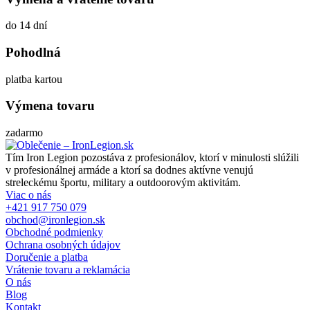
do 14 dní
Pohodlná
platba kartou
Výmena tovaru
zadarmo
Tím Iron Legion pozostáva z profesionálov, ktorí v minulosti slúžili
v profesionálnej armáde a ktorí sa dodnes aktívne venujú
streleckému športu, military a outdoorovým aktivitám.
Viac o nás
+421 917 750 079
obchod@ironlegion.sk
Obchodné podmienky
Ochrana osobných údajov
Doručenie a platba
Vrátenie tovaru a reklamácia
O nás
Blog
Kontakt