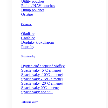
Utility pouches
Radio / NAV pouches
Dump pouches
Ostatné
Ochrana
Okuliare
Chrániče
Doplnky k okuliarom
Popruhy
Spacie vaky
Hygienické a tepelné vložky
Spacie vaky -5°C a menej
Spacie vaky -10°C a menej
Spacie vaky -15°C a menej
Spacie vaky -20°C a menej
Spacie vaky 0°C a menej
Spacie vaky nad 5°C
Taktické vesty