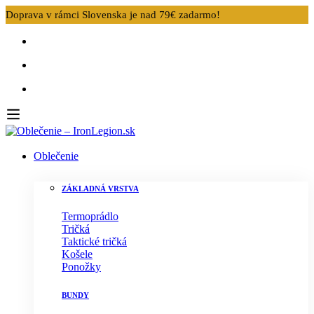
Doprava v rámci Slovenska je nad 79€ zadarmo!
Oblečenie
ZÁKLADNÁ VRSTVA
Termoprádlo
Tričká
Taktické tričká
Košele
Ponožky
BUNDY