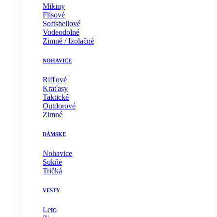
Mikiny
Flísové
Softshellové
Vodeodolné
Zimné / Izolačné
NOHAVICE
Rifľové
Kraťasy
Taktické
Outdorové
Zimné
DÁMSKE
Nohavice
Sukňe
Tričká
VESTY
Leto