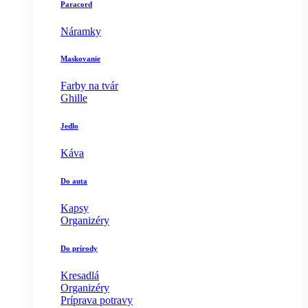
Paracord
Náramky
Maskovanie
Farby na tvár
Ghille
Jedlo
Káva
Do auta
Kapsy
Organizéry
Do prírody
Kresadlá
Organizéry
Príprava potravy