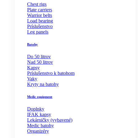
Chest rigs
Plate carriers
Warrior belts
Load bearing
Príslušenstvo
Leg panels
Batohy
Do 50 litrov
Nad 50 litrov
Kapsy
Príslušenstvo k batohom
Vaky
Kryty na batohy
Medic equipment
Doplnky
IFAK kapsy
Lekárničky (vybavené)
Medic batohy
Organizéry