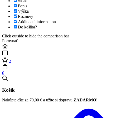
Sklad
Popis
Výška
Rozmery
Additional information
Do košíka?
Click outside to hide the comparison bar
Porovnať
2
0
Košík
Nakúpte ešte za
79,00
€
a užite si dopravu
ZADARMO!