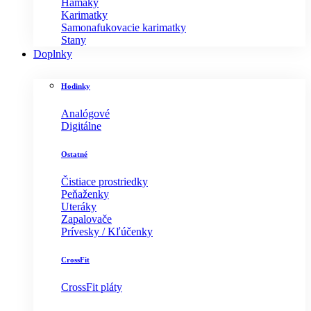
Hamaky
Karimatky
Samonafukovacie karimatky
Stany
Doplnky
Hodinky
Analógové
Digitálne
Ostatné
Čistiace prostriedky
Peňaženky
Uteráky
Zapalovače
Prívesky / Kľúčenky
CrossFit
CrossFit pláty