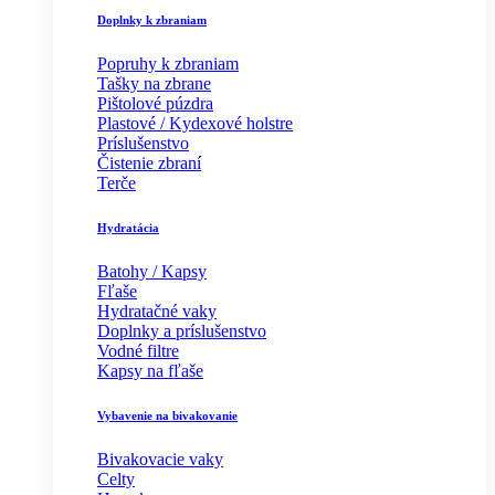
Doplnky k zbraniam
Popruhy k zbraniam
Tašky na zbrane
Pištolové púzdra
Plastové / Kydexové holstre
Príslušenstvo
Čistenie zbraní
Terče
Hydratácia
Batohy / Kapsy
Fľaše
Hydratačné vaky
Doplnky a príslušenstvo
Vodné filtre
Kapsy na fľaše
Vybavenie na bivakovanie
Bivakovacie vaky
Celty