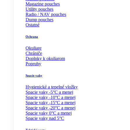
Magazine pouches
Utility pouches
Radio / NAV pouches
Dump pouches
Ostatné
Ochrana
Okuliare
Chrániče
Doplnky k okuliarom
Popruhy
Spacie vaky
Hygienické a tepelné vložky
Spacie vaky -5°C a menej
Spacie vaky -10°C a menej
Spacie vaky -15°C a menej
Spacie vaky -20°C a menej
Spacie vaky 0°C a menej
Spacie vaky nad 5°C