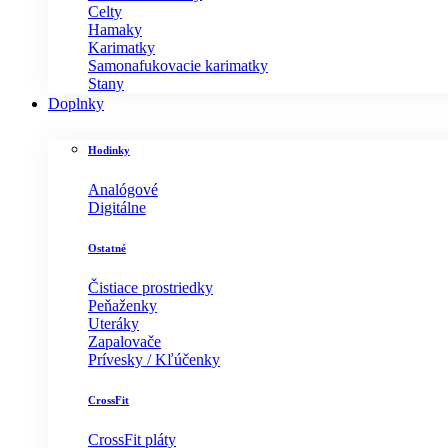
Celty
Hamaky
Karimatky
Samonafukovacie karimatky
Stany
Doplnky
Hodinky
Analógové
Digitálne
Ostatné
Čistiace prostriedky
Peňaženky
Uteráky
Zapalovače
Prívesky / Kľúčenky
CrossFit
CrossFit pláty