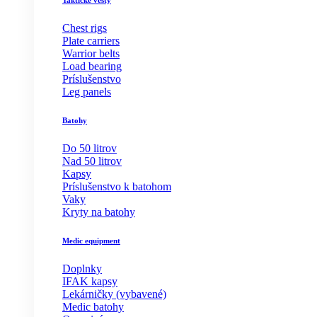
Taktické vesty
Chest rigs
Plate carriers
Warrior belts
Load bearing
Príslušenstvo
Leg panels
Batohy
Do 50 litrov
Nad 50 litrov
Kapsy
Príslušenstvo k batohom
Vaky
Kryty na batohy
Medic equipment
Doplnky
IFAK kapsy
Lekárničky (vybavené)
Medic batohy