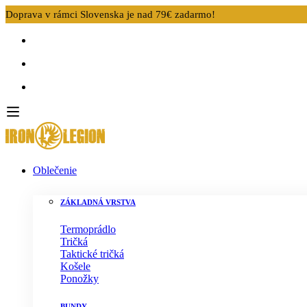
Doprava v rámci Slovenska je nad 79€ zadarmo!
Oblečenie
ZÁKLADNÁ VRSTVA
Termoprádlo
Tričká
Taktické tričká
Košele
Ponožky
BUNDY