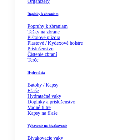
Organizéry
Doplnky k zbraniam
Popruhy k zbraniam
Tašky na zbrane
Pištolové púzdra
Plastové / Kydexové holstre
Príslušenstvo
Čistenie zbraní
Terče
Hydratácia
Batohy / Kapsy
Fľaše
Hydratačné vaky
Doplnky a príslušenstvo
Vodné filtre
Kapsy na fľaše
Vybavenie na bivakovanie
Bivakovacie vaky