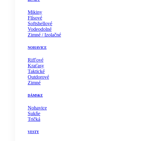
Mikiny
Flísové
Softshellové
Vodeodolné
Zimné / Izolačné
NOHAVICE
Rifľové
Kraťasy
Taktické
Outdorové
Zimné
DÁMSKE
Nohavice
Sukňe
Tričká
VESTY