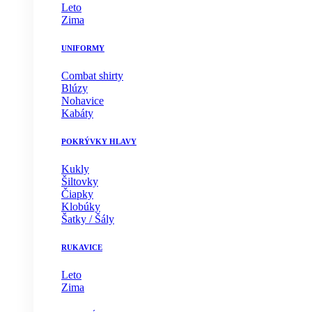
Leto
Zima
UNIFORMY
Combat shirty
Blúzy
Nohavice
Kabáty
POKRÝVKY HLAVY
Kukly
Šiltovky
Čiapky
Klobúky
Šatky / Šály
RUKAVICE
Leto
Zima