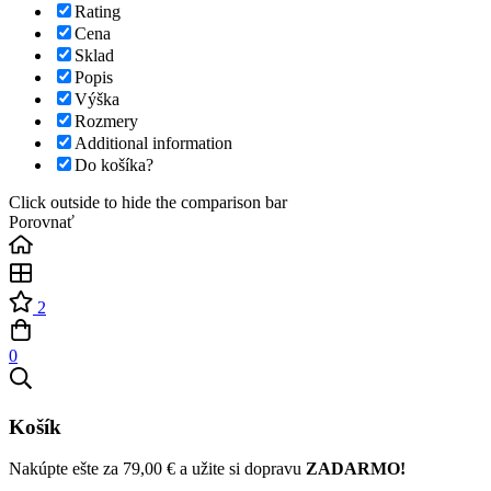
Rating
Cena
Sklad
Popis
Výška
Rozmery
Additional information
Do košíka?
Click outside to hide the comparison bar
Porovnať
2
0
Košík
Nakúpte ešte za
79,00
€
a užite si dopravu
ZADARMO!