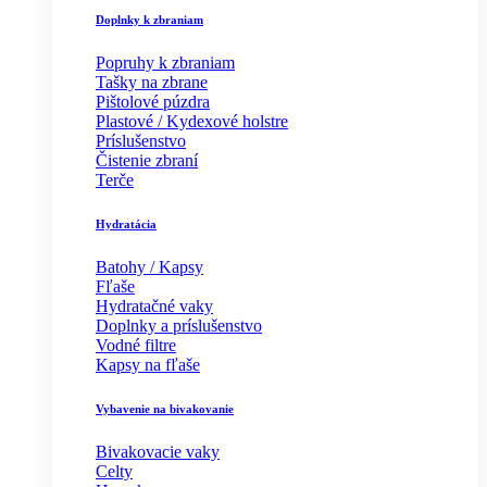
Doplnky k zbraniam
Popruhy k zbraniam
Tašky na zbrane
Pištolové púzdra
Plastové / Kydexové holstre
Príslušenstvo
Čistenie zbraní
Terče
Hydratácia
Batohy / Kapsy
Fľaše
Hydratačné vaky
Doplnky a príslušenstvo
Vodné filtre
Kapsy na fľaše
Vybavenie na bivakovanie
Bivakovacie vaky
Celty