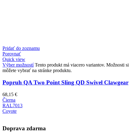
Pridať do zoznamu
P
Porovnať
P
Quick view
Q
Výber možností
Tento produkt má viacero variantov. Možnosti si
V
môžete vybrať na stránke produktu.
m
Popruh QA Two Point Sling QD Swivel Clawgear
68,15
€
1
Čierna
Č
RAL7013
Coyote
Doprava zdarma