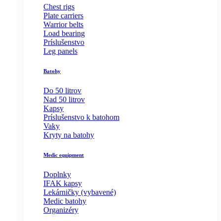
Chest rigs
Plate carriers
Warrior belts
Load bearing
Príslušenstvo
Leg panels
Batohy
Do 50 litrov
Nad 50 litrov
Kapsy
Príslušenstvo k batohom
Vaky
Kryty na batohy
Medic equipment
Doplnky
IFAK kapsy
Lekárničky (vybavené)
Medic batohy
Organizéry