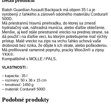
Detail produktu
Batoh Guardian Assault Backpack má objem 35 l a je
vyrobený z ľahkého a zároveň odolného materiálu Cordura®
500D.
Má priestrannú hlavnú priehradku, do ktorej sa zmestí
hydratačný vak, náhradná munícia, alebo ďalšie oblečenie.
Menšie, aj keď stále priestranné vrecko na prednej strane, sa
dá použiť i na ďalšie veci, ku ktorým potrebujeme mať rýchly
prístup. Malé vrecko na zips na vrchu ľahko uchová vaše
drobnosti bez rizika, že dôjde k ich strate, alebo poškodeniu.
Má profilované ramenné popruhy, pracky WooJin® a zipsy
YKK®.
Kompatibilné s MOLLE / PALS.
VLASTNOSTI :
– kapacita : 35 l
– rozmery: 50 x 36 x 15 cm
– hmotnosť: 1450 g
– materiál:
Cordura® 500D
Podobné produkty