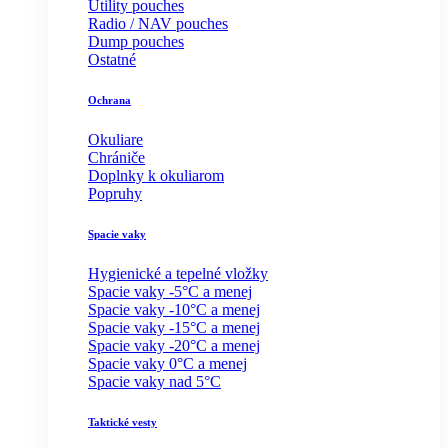
Utility pouches
Radio / NAV pouches
Dump pouches
Ostatné
Ochrana
Okuliare
Chrániče
Doplnky k okuliarom
Popruhy
Spacie vaky
Hygienické a tepelné vložky
Spacie vaky -5°C a menej
Spacie vaky -10°C a menej
Spacie vaky -15°C a menej
Spacie vaky -20°C a menej
Spacie vaky 0°C a menej
Spacie vaky nad 5°C
Taktické vesty