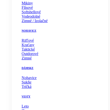
Mikiny
Flísové
Softshellové
Vodeodolné
Zimné / Izolačné
NOHAVICE
Rifľové
Kraťasy
Taktické
Outdorové
Zimné
DÁMSKE
Nohavice
Sukňe
Tričká
VESTY
Leto