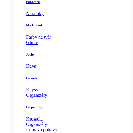
Paracord
Náramky
Maskovanie
Farby na tvár
Ghille
Jedlo
Káva
Do auta
Kapsy
Organizéry
Do prírody
Kresadlá
Organizéry
Príprava potravy