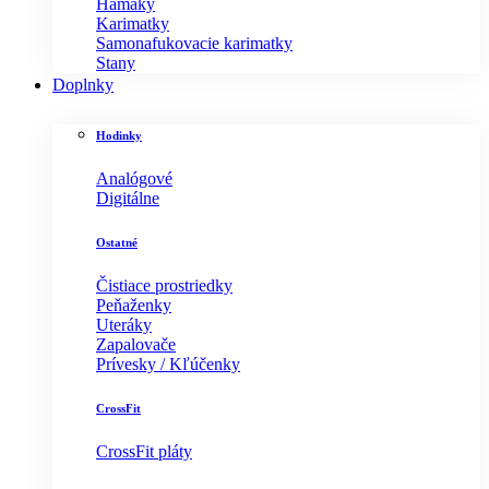
Hamaky
Karimatky
Samonafukovacie karimatky
Stany
Doplnky
Hodinky
Analógové
Digitálne
Ostatné
Čistiace prostriedky
Peňaženky
Uteráky
Zapalovače
Prívesky / Kľúčenky
CrossFit
CrossFit pláty