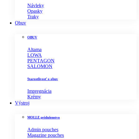
Návleky
Opasky
Traky
Obuv
OBUV
Altama
LOWA
PENTAGON
SALOMON
Starostlivosť o obuv
Impregnácia
Krémy
Výstroj
MOLLE príslušenstvo
Admin pouches
Magazine pouches