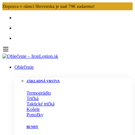
Doprava v rámci Slovenska je nad 79€ zadarmo!
Oblečenie
ZÁKLADNÁ VRSTVA
Termoprádlo
Tričká
Taktické tričká
Košele
Ponožky
BUNDY