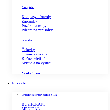
Navigácia
Kompasy a buzoly
Zápisníky
Púzdra na mapy
Púzdra na zápisníky
Svietidla
Čelovky
Chemické svetla
Ručné svietidlá
Svietidla na výstroj
Nášivky 3D pvc
Náš výber
Produktové rady Helikon-Tex
BUSHCRAFT
MEDICAL