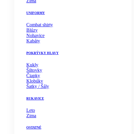
Zima
UNIFORMY
Combat shirty
Blúzy
Nohavice
Kabáty
POKRÝVKY HLAVY
Kukly
Šiltovky
Čiapky
Klobúky
Šatky / Šály
RUKAVICE
Leto
Zima
OSTATNÉ