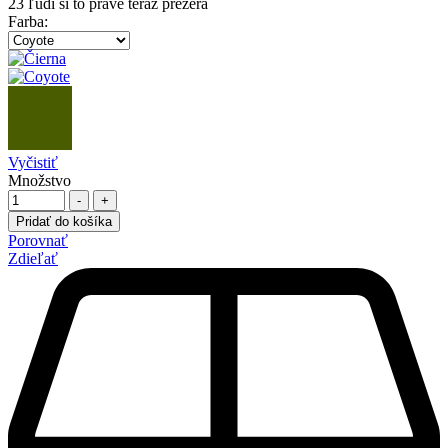
23
ľudí si to práve teraz prezerá
Farba
:
Vyčistiť
Množstvo
-
+
Pridať do košíka
Porovnať
Zdieľať