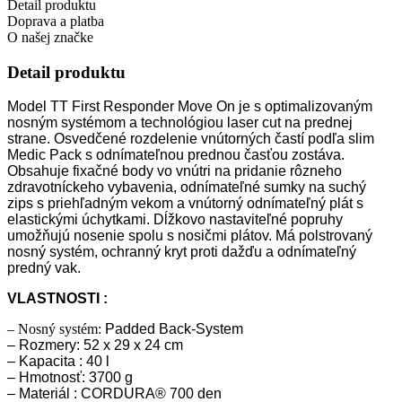
Detail produktu
Doprava a platba
O našej značke
Detail produktu
Model TT First Responder Move On je s optimalizovaným
nosným systémom a technológiou laser cut na prednej
strane. Osvedčené rozdelenie vnútorných častí podľa slim
Medic Pack s odnímateľnou prednou časťou zostáva.
Obsahuje fixačné body vo vnútri na pridanie rôzneho
zdravotníckeho vybavenia, odnímateľné sumky na suchý
zips s priehľadným vekom a vnútorný odnímateľný plát s
elastickými úchytkami. Dĺžkovo nastaviteľné popruhy
umožňujú nosenie spolu s nosičmi plátov. Má polstrovaný
nosný systém, ochranný kryt proti dažďu a odnímateľný
predný vak.
VLASTNOSTI :
– Nosný systém:
Padded Back-System
– Rozmery: 52 x 29 x 24 cm
– Kapacita : 40 l
– Hmotnosť: 3700 g
– Materiál : CORDURA® 700 den