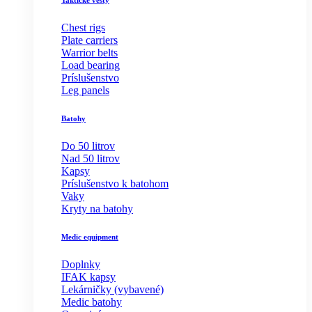
Taktické vesty
Chest rigs
Plate carriers
Warrior belts
Load bearing
Príslušenstvo
Leg panels
Batohy
Do 50 litrov
Nad 50 litrov
Kapsy
Príslušenstvo k batohom
Vaky
Kryty na batohy
Medic equipment
Doplnky
IFAK kapsy
Lekárničky (vybavené)
Medic batohy