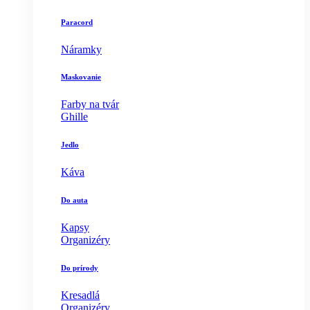
Paracord
Náramky
Maskovanie
Farby na tvár
Ghille
Jedlo
Káva
Do auta
Kapsy
Organizéry
Do prírody
Kresadlá
Organizéry