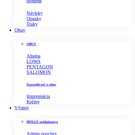
OSTATNÉ
Návleky
Opasky
Traky
Obuv
OBUV
Altama
LOWA
PENTAGON
SALOMON
Starostlivosť o obuv
Impregnácia
Krémy
Výstroj
MOLLE príslušenstvo
Admin pouches