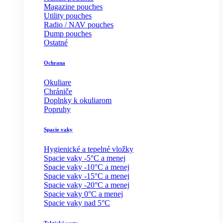
Magazine pouches
Utility pouches
Radio / NAV pouches
Dump pouches
Ostatné
Ochrana
Okuliare
Chrániče
Doplnky k okuliarom
Popruhy
Spacie vaky
Hygienické a tepelné vložky
Spacie vaky -5°C a menej
Spacie vaky -10°C a menej
Spacie vaky -15°C a menej
Spacie vaky -20°C a menej
Spacie vaky 0°C a menej
Spacie vaky nad 5°C