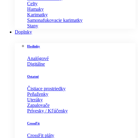
Celty
Hamaky
Karimatky
Samonafukovacie karimatky
Stany
Doplnky
Hodinky
Analógové
Digitálne
Ostatné
Čistiace prostriedky
Peňaženky
Uteráky
Zapalovače
Prívesky / Kľúčenky
CrossFit
CrossFit pláty