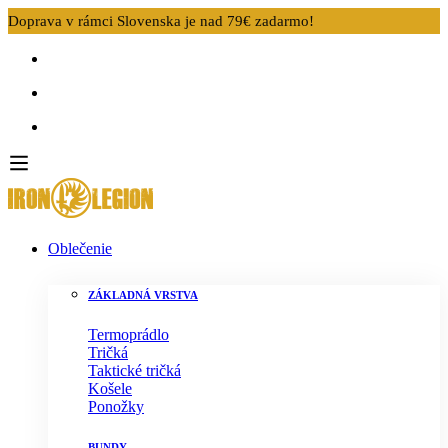
Doprava v rámci Slovenska je nad 79€ zadarmo!
Oblečenie
ZÁKLADNÁ VRSTVA
Termoprádlo
Tričká
Taktické tričká
Košele
Ponožky
BUNDY