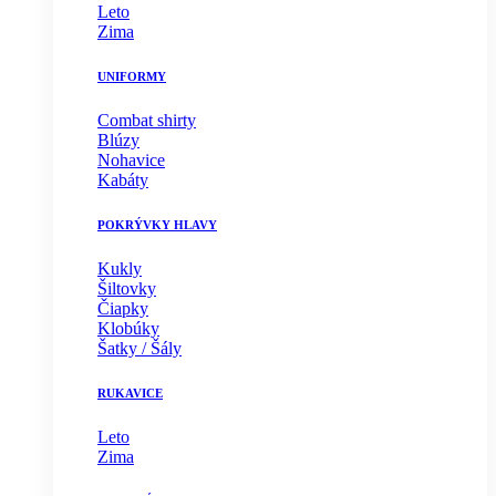
Leto
Zima
UNIFORMY
Combat shirty
Blúzy
Nohavice
Kabáty
POKRÝVKY HLAVY
Kukly
Šiltovky
Čiapky
Klobúky
Šatky / Šály
RUKAVICE
Leto
Zima