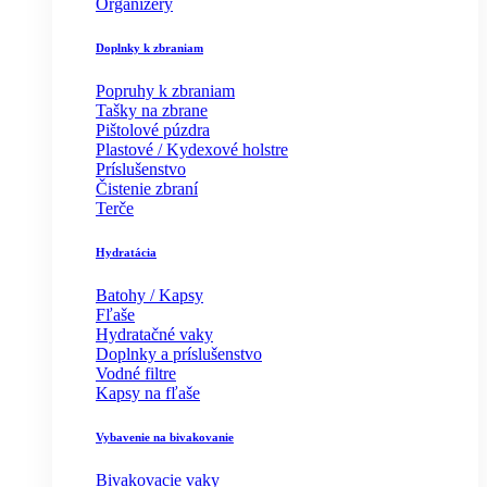
Organizéry
Doplnky k zbraniam
Popruhy k zbraniam
Tašky na zbrane
Pištolové púzdra
Plastové / Kydexové holstre
Príslušenstvo
Čistenie zbraní
Terče
Hydratácia
Batohy / Kapsy
Fľaše
Hydratačné vaky
Doplnky a príslušenstvo
Vodné filtre
Kapsy na fľaše
Vybavenie na bivakovanie
Bivakovacie vaky