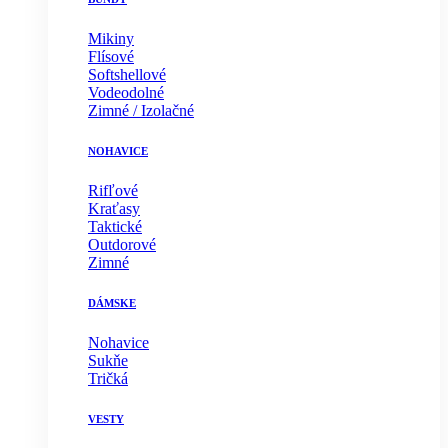
Mikiny
Flísové
Softshellové
Vodeodolné
Zimné / Izolačné
NOHAVICE
Rifľové
Kraťasy
Taktické
Outdorové
Zimné
DÁMSKE
Nohavice
Sukňe
Tričká
VESTY