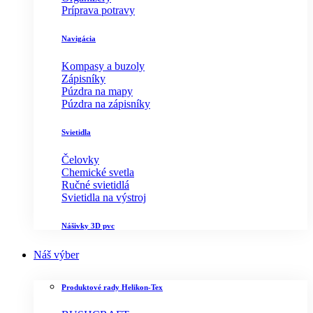
Príprava potravy
Navigácia
Kompasy a buzoly
Zápisníky
Púzdra na mapy
Púzdra na zápisníky
Svietidla
Čelovky
Chemické svetla
Ručné svietidlá
Svietidla na výstroj
Nášivky 3D pvc
Náš výber
Produktové rady Helikon-Tex