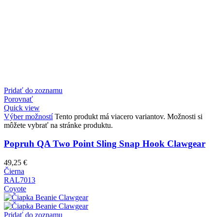
Pridať do zoznamu
Porovnať
Quick view
Výber možností
Tento produkt má viacero variantov. Možnosti si
môžete vybrať na stránke produktu.
Popruh QA Two Point Sling Snap Hook Clawgear
49,25
€
Čierna
RAL7013
Coyote
Pridať do zoznamu