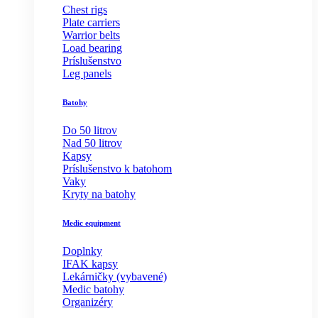
Chest rigs
Plate carriers
Warrior belts
Load bearing
Príslušenstvo
Leg panels
Batohy
Do 50 litrov
Nad 50 litrov
Kapsy
Príslušenstvo k batohom
Vaky
Kryty na batohy
Medic equipment
Doplnky
IFAK kapsy
Lekárničky (vybavené)
Medic batohy
Organizéry