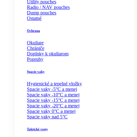
Utility pouches
Radio / NAV pouches
Dump pouches
Ostatné
Ochrana
Okuliare
Chrániče
Doplnky k okuliarom
Popruhy
Spacie vaky
Hygienické a tepelné vložky
Spacie vaky -5°C a menej
Spacie vaky -10°C a menej
Spacie vaky -15°C a menej
Spacie vaky -20°C a menej
Spacie vaky 0°C a menej
Spacie vaky nad 5°C
Taktické vesty