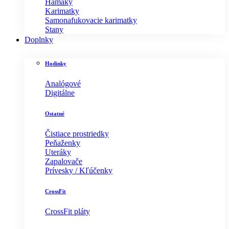
Hamaky
Karimatky
Samonafukovacie karimatky
Stany
Doplnky
Hodinky
Analógové
Digitálne
Ostatné
Čistiace prostriedky
Peňaženky
Uteráky
Zapalovače
Prívesky / Kľúčenky
CrossFit
CrossFit pláty