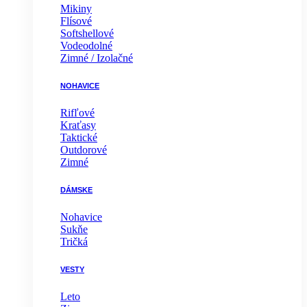
Mikiny
Flísové
Softshellové
Vodeodolné
Zimné / Izolačné
NOHAVICE
Rifľové
Kraťasy
Taktické
Outdorové
Zimné
DÁMSKE
Nohavice
Sukňe
Tričká
VESTY
Leto