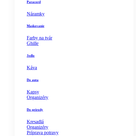
Paracord
Náramky
Maskovanie
Farby na tvár
Ghille
Jedlo
Káva
Do auta
Kapsy
Organizéry
Do prírody
Kresadlá
Organizéry
Príprava potravy