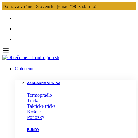
Doprava v rámci Slovenska je nad 79€ zadarmo!
Oblečenie
ZÁKLADNÁ VRSTVA
Termoprádlo
Tričká
Taktické tričká
Košele
Ponožky
BUNDY