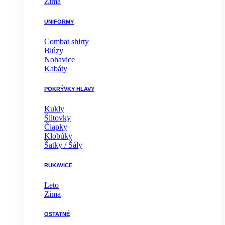
Zima
UNIFORMY
Combat shirty
Blúzy
Nohavice
Kabáty
POKRÝVKY HLAVY
Kukly
Šiltovky
Čiapky
Klobúky
Šatky / Šály
RUKAVICE
Leto
Zima
OSTATNÉ