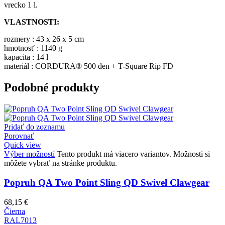
vrecko 1 l.
VLASTNOSTI:
rozmery : 43 x 26 x 5 cm
hmotnosť : 1140 g
kapacita : 14 l
materiál : CORDURA® 500 den + T-Square Rip FD
Podobné produkty
Pridať do zoznamu
Porovnať
Quick view
Výber možností
Tento produkt má viacero variantov. Možnosti si
môžete vybrať na stránke produktu.
Popruh QA Two Point Sling QD Swivel Clawgear
68,15
€
Čierna
RAL7013