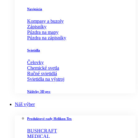
Navigácia
Kompasy a buzoly
Zápisníky
Púzdra na mapy
Púzdra na zápisníky
Svietidla
Čelovky
Chemické svetla
Ručné svietidlá
Svietidla na výstroj
Nášivky 3D pvc
Náš výber
Produktové rady Helikon-Tex
BUSHCRAFT
MEDICAL