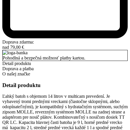
Doprava zdarma:
nad
79,00
€
Pohodlná a bezpečná možnosť platby kartou.
Detail produktu
Doprava a platba
O našej značke
Detail produktu
Ľahký batoh s objemom 14 litrov v multicam prevedení. Je
vybavený tromi prednými vreckami (čiastočne sklopnými, alebo
odopínateľnými), je kompatibilný s hydratačným systémom, suchým
zipsom MOLLE, reverzným systémom MOLLE na zadnej strane a
adaptérom pre nosič plátov. Kombinovateľný s nosičom dosiek TT
QR LC. Kapacita hlavnej časti batoha je 9 l, horné predné vrecko
má kapacitu 2 l, stredné predné vrecká každé 1 l a spodné predné