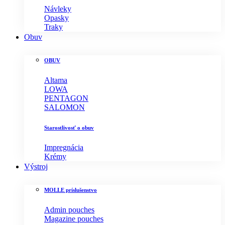
Návleky
Opasky
Traky
Obuv
OBUV
Altama
LOWA
PENTAGON
SALOMON
Starostlivosť o obuv
Impregnácia
Krémy
Výstroj
MOLLE príslušenstvo
Admin pouches
Magazine pouches