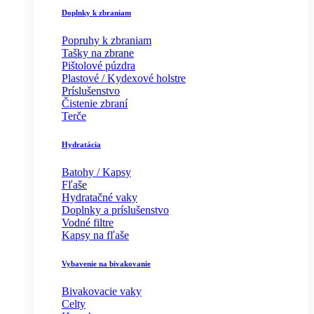
Doplnky k zbraniam
Popruhy k zbraniam
Tašky na zbrane
Pištolové púzdra
Plastové / Kydexové holstre
Príslušenstvo
Čistenie zbraní
Terče
Hydratácia
Batohy / Kapsy
Fľaše
Hydratačné vaky
Doplnky a príslušenstvo
Vodné filtre
Kapsy na fľaše
Vybavenie na bivakovanie
Bivakovacie vaky
Celty