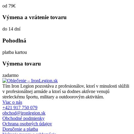
od 79€
Výmena a vrátenie tovaru
do 14 dní
Pohodlná
platba kartou
Výmena tovaru
zadarmo
Tím Iron Legion pozostáva z profesionálov, ktorí v minulosti slúžili
v profesionálnej armáde a ktorí sa dodnes aktívne venujú
streleckému športu, military a outdoorovým aktivitám.
Viac o nás
+421 917 750 079
obchod@ironlegion.sk
Obchodné podmienky
Ochrana osobných údajov
Doručenie a platba