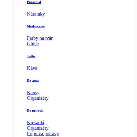
Paracord
Náramky
Maskovanie
Farby na tvár
Ghille
Jedlo
Káva
Do auta
Kapsy
Organizéry
Do prírody
Kresadlá
Organizéry
Príprava potravy