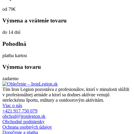
od 79€
Výmena a vrátenie tovaru
do 14 dní
Pohodlná
platba kartou
Výmena tovaru
zadarmo
Tím Iron Legion pozostáva z profesionálov, ktorí v minulosti slúžili
v profesionálnej armáde a ktorí sa dodnes aktívne venujú
streleckému športu, military a outdoorovým aktivitám.
Viac o nás
+421 917 750 079
obchod@ironlegion.sk
Obchodné podmienky
Ochrana osobných údajov
Doručenie a platba