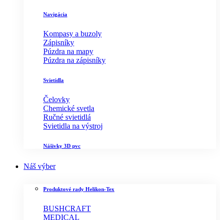
Navigácia
Kompasy a buzoly
Zápisníky
Púzdra na mapy
Púzdra na zápisníky
Svietidla
Čelovky
Chemické svetla
Ručné svietidlá
Svietidla na výstroj
Nášivky 3D pvc
Náš výber
Produktové rady Helikon-Tex
BUSHCRAFT
MEDICAL