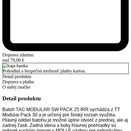
Doprava zdarma:
nad
79,00
€
Pohodlná a bezpečná možnosť platby kartou.
Detail produktu
Doprava a platba
O našej značke
Detail produktu
Batoh TAC MODULAR SW PACK 25 IRR vychádza z TT
Modular Pack 30 a je určený pre široký rozsah využitia.
Hlavný oddiel batohu je možné úplne otvoriť z prednej, ale aj
zadnej časti. Zadná stena a boky hlavnej priehradky sú
pokryté suchým zipsom s MOLLE väzbou pre individuálnu