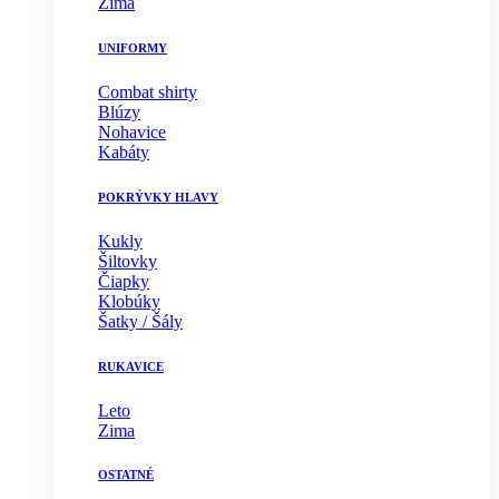
Zima
UNIFORMY
Combat shirty
Blúzy
Nohavice
Kabáty
POKRÝVKY HLAVY
Kukly
Šiltovky
Čiapky
Klobúky
Šatky / Šály
RUKAVICE
Leto
Zima
OSTATNÉ