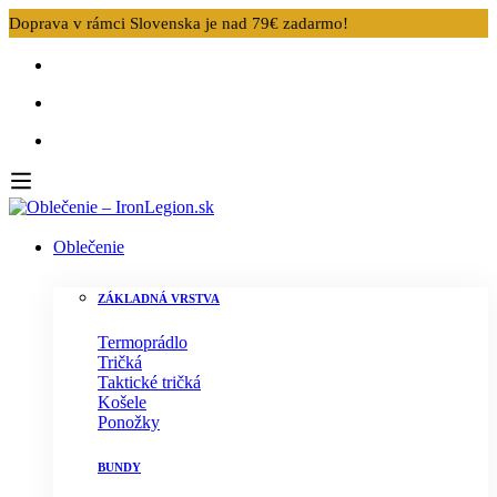
Doprava v rámci Slovenska je nad 79€ zadarmo!
Oblečenie
ZÁKLADNÁ VRSTVA
Termoprádlo
Tričká
Taktické tričká
Košele
Ponožky
BUNDY