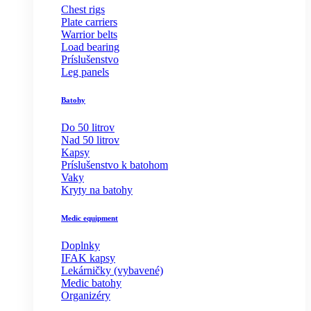
Chest rigs
Plate carriers
Warrior belts
Load bearing
Príslušenstvo
Leg panels
Batohy
Do 50 litrov
Nad 50 litrov
Kapsy
Príslušenstvo k batohom
Vaky
Kryty na batohy
Medic equipment
Doplnky
IFAK kapsy
Lekárničky (vybavené)
Medic batohy
Organizéry