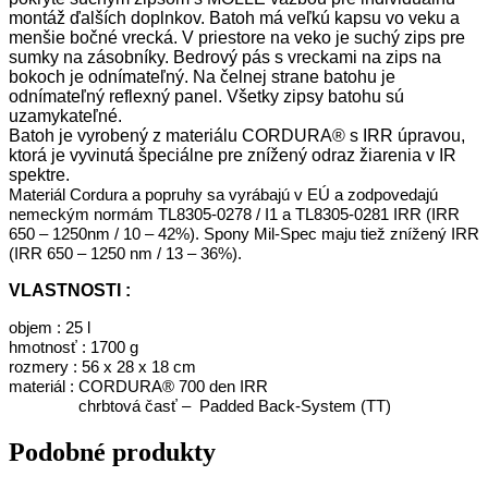
montáž ďalších doplnkov. Batoh má veľkú kapsu vo veku a
menšie bočné vrecká. V priestore na veko je suchý zips pre
sumky na zásobníky. Bedrový pás s vreckami na zips na
bokoch je odnímateľný. Na čelnej strane batohu je
odnímateľný reflexný panel. Všetky zipsy batohu sú
uzamykateľné.
Batoh je vyrobený z materiálu CORDURA® s IRR úpravou,
ktorá je vyvinutá špeciálne pre znížený odraz žiarenia v IR
spektre.
Materiál Cordura a popruhy sa vyrábajú v EÚ a zodpovedajú
nemeckým normám TL8305-0278 / I1 a TL8305-0281 IRR (IRR
650 – 1250nm / 10 – 42%). Spony Mil-Spec maju tiež znížený IRR
(IRR 650 – 1250 nm / 13 – 36%).
VLASTNOSTI :
objem : 25 l
hmotnosť : 1700 g
rozmery : 56 x 28 x 18 cm
materiál :
CORDURA® 700 den IRR
chrbtová časť – Padded Back-System (TT)
Podobné produkty