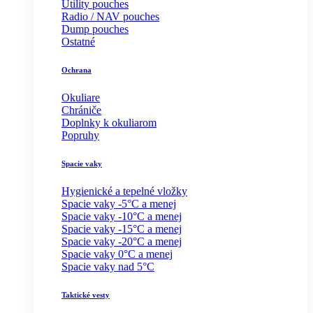
Utility pouches
Radio / NAV pouches
Dump pouches
Ostatné
Ochrana
Okuliare
Chrániče
Doplnky k okuliarom
Popruhy
Spacie vaky
Hygienické a tepelné vložky
Spacie vaky -5°C a menej
Spacie vaky -10°C a menej
Spacie vaky -15°C a menej
Spacie vaky -20°C a menej
Spacie vaky 0°C a menej
Spacie vaky nad 5°C
Taktické vesty