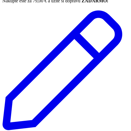
Nakúpte ešte za
79,00
€
a užite si dopravu
ZADARMO!