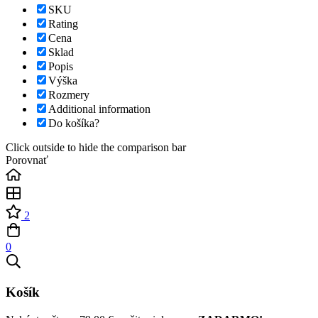
SKU
Rating
Cena
Sklad
Popis
Výška
Rozmery
Additional information
Do košíka?
Click outside to hide the comparison bar
Porovnať
2
0
Košík