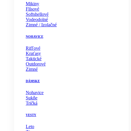
Mikiny
Flísové
Softshellové
Vodeodolné
Zimné / Izolačné
NOHAVICE
Rifľové
Kraťasy
Taktické
Outdorové
Zimné
DÁMSKE
Nohavice
Sukňe
Tričká
VESTY
Leto