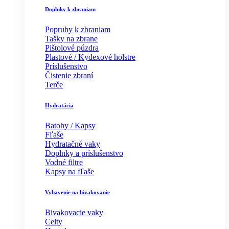
Doplnky k zbraniam
Popruhy k zbraniam
Tašky na zbrane
Pištolové púzdra
Plastové / Kydexové holstre
Príslušenstvo
Čistenie zbraní
Terče
Hydratácia
Batohy / Kapsy
Fľaše
Hydratačné vaky
Doplnky a príslušenstvo
Vodné filtre
Kapsy na fľaše
Vybavenie na bivakovanie
Bivakovacie vaky
Celty