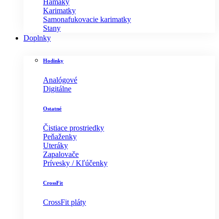
Hamaky
Karimatky
Samonafukovacie karimatky
Stany
Doplnky
Hodinky
Analógové
Digitálne
Ostatné
Čistiace prostriedky
Peňaženky
Uteráky
Zapalovače
Prívesky / Kľúčenky
CrossFit
CrossFit pláty