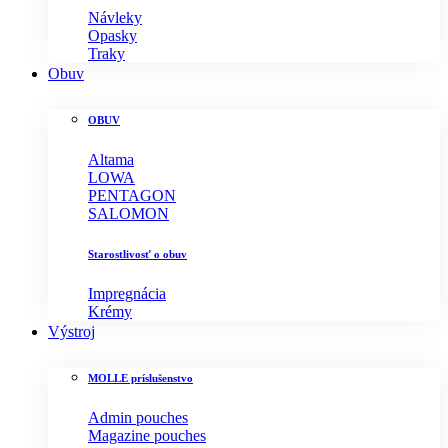
Návleky
Opasky
Traky
Obuv
OBUV
Altama
LOWA
PENTAGON
SALOMON
Starostlivosť o obuv
Impregnácia
Krémy
Výstroj
MOLLE príslušenstvo
Admin pouches
Magazine pouches