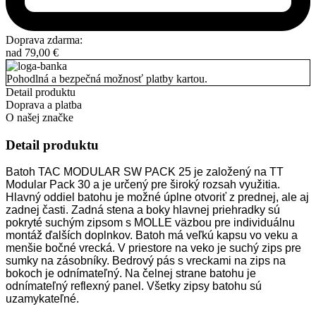
Doprava zdarma:
nad
79,00
€
Pohodlná a bezpečná možnosť platby kartou.
Detail produktu
Doprava a platba
O našej značke
Detail produktu
Batoh TAC MODULAR SW PACK 25 je založený na TT
Modular Pack 30 a je určený pre široký rozsah využitia.
Hlavný oddiel batohu je možné úplne otvoriť z prednej, ale aj
zadnej časti. Zadná stena a boky hlavnej priehradky sú
pokryté suchým zipsom s MOLLE väzbou pre individuálnu
montáž ďalších doplnkov. Batoh má veľkú kapsu vo veku a
menšie bočné vrecká. V priestore na veko je suchý zips pre
sumky na zásobníky. Bedrový pás s vreckami na zips na
bokoch je odnímateľný. Na čelnej strane batohu je
odnímateľný reflexný panel. Všetky zipsy batohu sú
uzamykateľné.