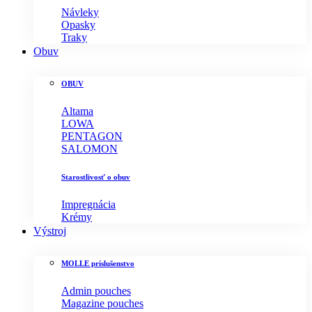
Návleky
Opasky
Traky
Obuv
OBUV
Altama
LOWA
PENTAGON
SALOMON
Starostlivosť o obuv
Impregnácia
Krémy
Výstroj
MOLLE príslušenstvo
Admin pouches
Magazine pouches