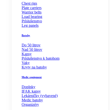
Chest rigs
Plate carriers
Warrior belts
Load bearing
Príslušenstvo
Leg panels
Batohy
Do 50 litrov
Nad 50 litrov
Kapsy
Príslušenstvo k batohom
Vaky
Kryty na batohy
Medic equipment
Doplnky
IFAK kapsy
Lekárničky (vybavené)
Medic batohy
Organizéry