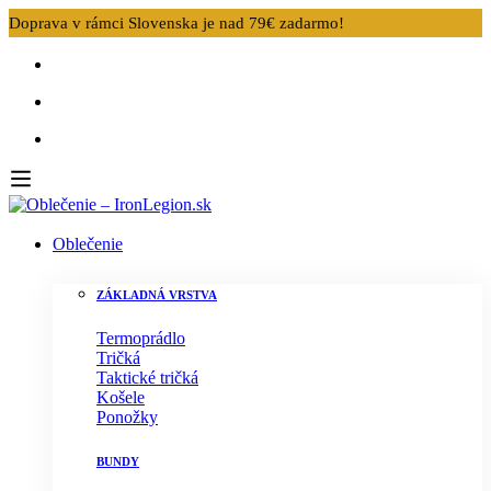
Doprava v rámci Slovenska je nad 79€ zadarmo!
Oblečenie
ZÁKLADNÁ VRSTVA
Termoprádlo
Tričká
Taktické tričká
Košele
Ponožky
BUNDY