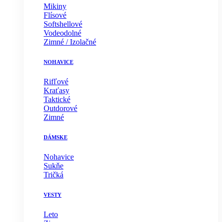
Mikiny
Flísové
Softshellové
Vodeodolné
Zimné / Izolačné
NOHAVICE
Rifľové
Kraťasy
Taktické
Outdorové
Zimné
DÁMSKE
Nohavice
Sukňe
Tričká
VESTY
Leto