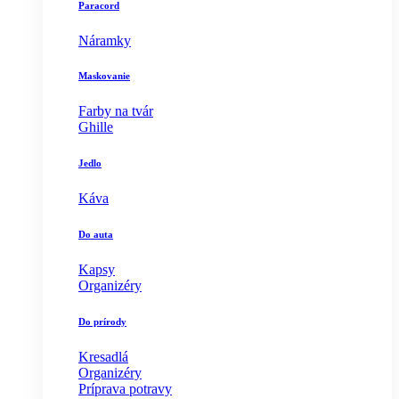
Paracord
Náramky
Maskovanie
Farby na tvár
Ghille
Jedlo
Káva
Do auta
Kapsy
Organizéry
Do prírody
Kresadlá
Organizéry
Príprava potravy