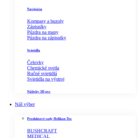
Navigácia
Kompasy a buzoly
Zápisníky
Púzdra na mapy
Púzdra na zápisníky
Svietidla
Čelovky
Chemické svetla
Ručné svietidlá
Svietidla na výstroj
Nášivky 3D pvc
Náš výber
Produktové rady Helikon-Tex
BUSHCRAFT
MEDICAL