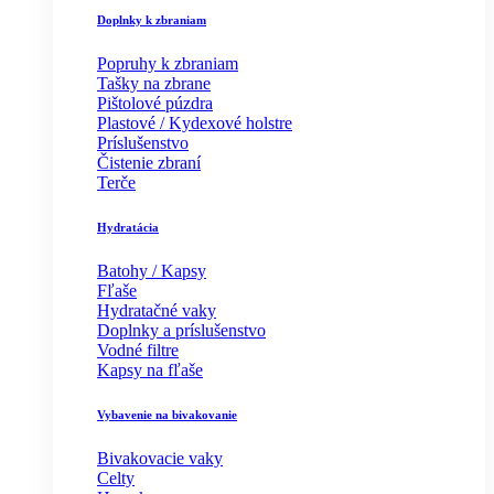
Doplnky k zbraniam
Popruhy k zbraniam
Tašky na zbrane
Pištolové púzdra
Plastové / Kydexové holstre
Príslušenstvo
Čistenie zbraní
Terče
Hydratácia
Batohy / Kapsy
Fľaše
Hydratačné vaky
Doplnky a príslušenstvo
Vodné filtre
Kapsy na fľaše
Vybavenie na bivakovanie
Bivakovacie vaky
Celty