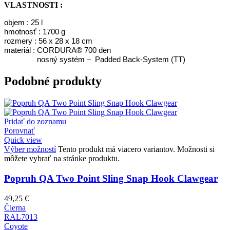
VLASTNOSTI :
objem : 25 l
hmotnosť : 1700 g
rozmery : 56 x 28 x 18 cm
materiál :
CORDURA® 700 den
nosný systém – Padded Back-System (TT)
Podobné produkty
Pridať do zoznamu
Porovnať
Quick view
Výber možností
Tento produkt má viacero variantov. Možnosti si
môžete vybrať na stránke produktu.
Popruh QA Two Point Sling Snap Hook Clawgear
49,25
€
Čierna
RAL7013
Coyote