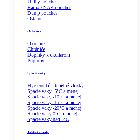
Utility pouches
Radio / NAV pouches
Dump pouches
Ostatné
Ochrana
Okuliare
Chrániče
Doplnky k okuliarom
Popruhy
Spacie vaky
Hygienické a tepelné vložky
Spacie vaky -5°C a menej
Spacie vaky -10°C a menej
Spacie vaky -15°C a menej
Spacie vaky -20°C a menej
Spacie vaky 0°C a menej
Spacie vaky nad 5°C
Taktické vesty