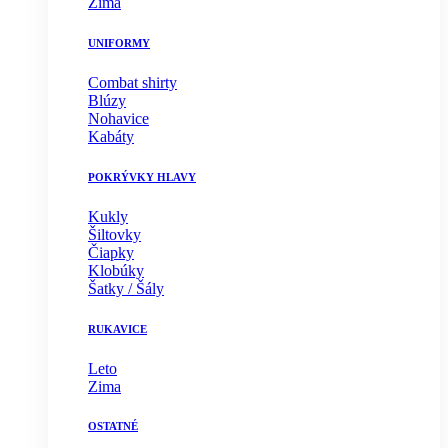
Zima
UNIFORMY
Combat shirty
Blúzy
Nohavice
Kabáty
POKRÝVKY HLAVY
Kukly
Šiltovky
Čiapky
Klobúky
Šatky / Šály
RUKAVICE
Leto
Zima
OSTATNÉ