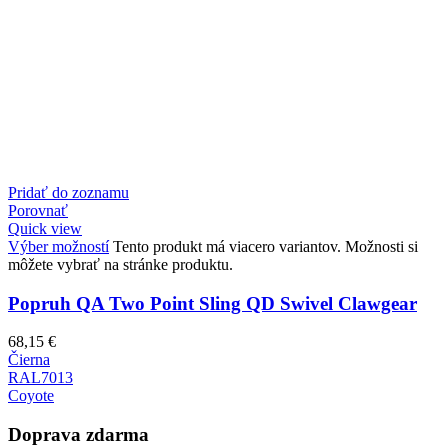
Pridať do zoznamu
Porovnať
Quick view
Výber možností
Tento produkt má viacero variantov. Možnosti si
môžete vybrať na stránke produktu.
Popruh QA Two Point Sling QD Swivel Clawgear
68,15
€
Čierna
RAL7013
Coyote
Doprava zdarma