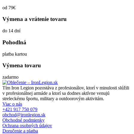
od 79€
Výmena a vrátenie tovaru
do 14 dní
Pohodlná
platba kartou
Výmena tovaru
zadarmo
Tím Iron Legion pozostáva z profesionálov, ktorí v minulosti slúžili
v profesionálnej armáde a ktorí sa dodnes aktívne venujú
streleckému športu, military a outdoorovým aktivitám.
Viac o nás
+421 917 750 079
obchod@ironlegion.sk
Obchodné podmienky
Ochrana osobných údajov
Doručenie a platba