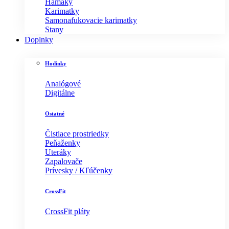
Hamaky
Karimatky
Samonafukovacie karimatky
Stany
Doplnky
Hodinky
Analógové
Digitálne
Ostatné
Čistiace prostriedky
Peňaženky
Uteráky
Zapalovače
Prívesky / Kľúčenky
CrossFit
CrossFit pláty