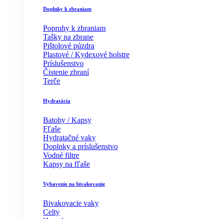
Doplnky k zbraniam
Popruhy k zbraniam
Tašky na zbrane
Pištolové púzdra
Plastové / Kydexové holstre
Príslušenstvo
Čistenie zbraní
Terče
Hydratácia
Batohy / Kapsy
Fľaše
Hydratačné vaky
Doplnky a príslušenstvo
Vodné filtre
Kapsy na fľaše
Vybavenie na bivakovanie
Bivakovacie vaky
Celty