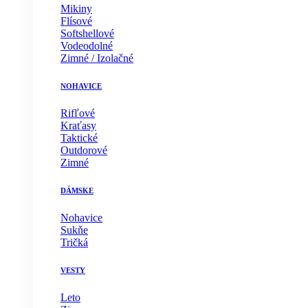
Mikiny
Flísové
Softshellové
Vodeodolné
Zimné / Izolačné
NOHAVICE
Rifľové
Kraťasy
Taktické
Outdorové
Zimné
DÁMSKE
Nohavice
Sukňe
Tričká
VESTY
Leto