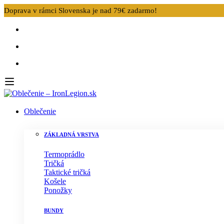
Doprava v rámci Slovenska je nad 79€ zadarmo!
Oblečenie
ZÁKLADNÁ VRSTVA
Termoprádlo
Tričká
Taktické tričká
Košele
Ponožky
BUNDY