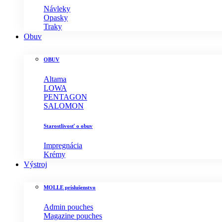
Návleky
Opasky
Traky
Obuv
OBUV
Altama
LOWA
PENTAGON
SALOMON
Starostlivosť o obuv
Impregnácia
Krémy
Výstroj
MOLLE príslušenstvo
Admin pouches
Magazine pouches