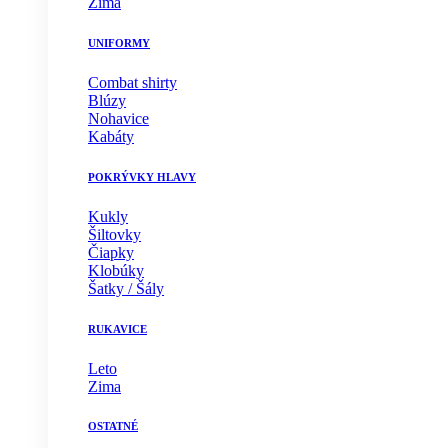
Zima
UNIFORMY
Combat shirty
Blúzy
Nohavice
Kabáty
POKRÝVKY HLAVY
Kukly
Šiltovky
Čiapky
Klobúky
Šatky / Šály
RUKAVICE
Leto
Zima
OSTATNÉ