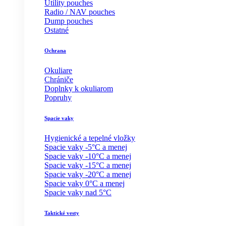
Utility pouches
Radio / NAV pouches
Dump pouches
Ostatné
Ochrana
Okuliare
Chrániče
Doplnky k okuliarom
Popruhy
Spacie vaky
Hygienické a tepelné vložky
Spacie vaky -5°C a menej
Spacie vaky -10°C a menej
Spacie vaky -15°C a menej
Spacie vaky -20°C a menej
Spacie vaky 0°C a menej
Spacie vaky nad 5°C
Taktické vesty