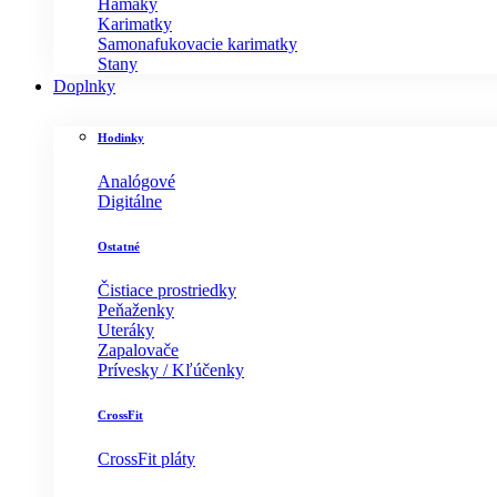
Hamaky
Karimatky
Samonafukovacie karimatky
Stany
Doplnky
Hodinky
Analógové
Digitálne
Ostatné
Čistiace prostriedky
Peňaženky
Uteráky
Zapalovače
Prívesky / Kľúčenky
CrossFit
CrossFit pláty