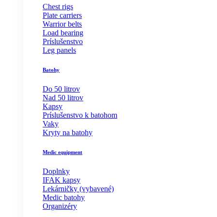
Chest rigs
Plate carriers
Warrior belts
Load bearing
Príslušenstvo
Leg panels
Batohy
Do 50 litrov
Nad 50 litrov
Kapsy
Príslušenstvo k batohom
Vaky
Kryty na batohy
Medic equipment
Doplnky
IFAK kapsy
Lekárničky (vybavené)
Medic batohy
Organizéry