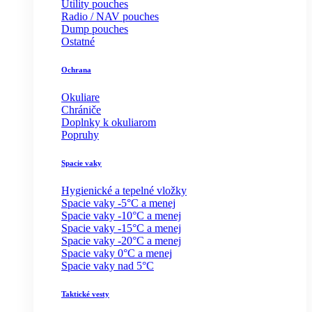
Utility pouches
Radio / NAV pouches
Dump pouches
Ostatné
Ochrana
Okuliare
Chrániče
Doplnky k okuliarom
Popruhy
Spacie vaky
Hygienické a tepelné vložky
Spacie vaky -5°C a menej
Spacie vaky -10°C a menej
Spacie vaky -15°C a menej
Spacie vaky -20°C a menej
Spacie vaky 0°C a menej
Spacie vaky nad 5°C
Taktické vesty