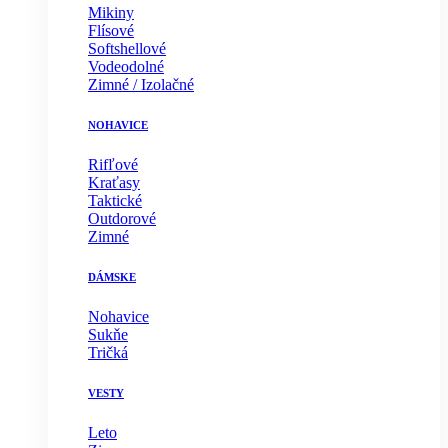
Mikiny
Flísové
Softshellové
Vodeodolné
Zimné / Izolačné
NOHAVICE
Rifľové
Kraťasy
Taktické
Outdorové
Zimné
DÁMSKE
Nohavice
Sukňe
Tričká
VESTY
Leto