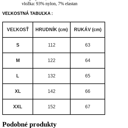
vložka: 93% nylon, 7% elastan
VEĽKOSTNÁ TABUĽKA :
VEĽKOSŤ
HRUDNÍK (cm)
RUKÁV (cm)
S
112
63
M
122
64
L
132
65
XL
142
66
XXL
152
67
Podobné produkty