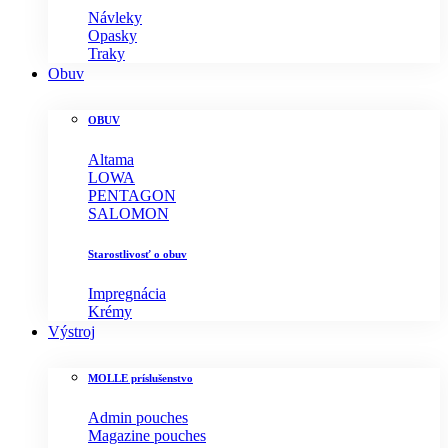
Návleky
Opasky
Traky
Obuv
OBUV
Altama
LOWA
PENTAGON
SALOMON
Starostlivosť o obuv
Impregnácia
Krémy
Výstroj
MOLLE príslušenstvo
Admin pouches
Magazine pouches