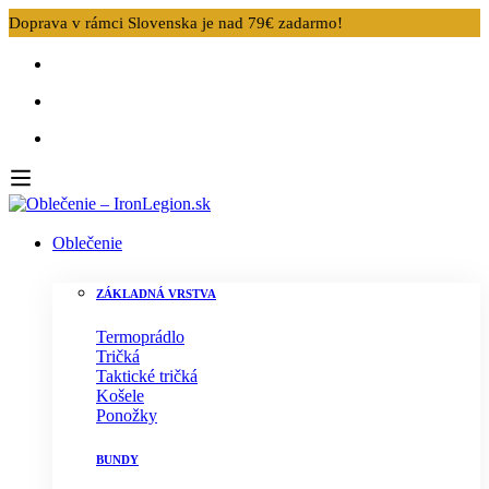
Doprava v rámci Slovenska je nad 79€ zadarmo!
Oblečenie
ZÁKLADNÁ VRSTVA
Termoprádlo
Tričká
Taktické tričká
Košele
Ponožky
BUNDY