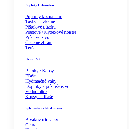
Doplnky k zbraniam
Popruhy k zbraniam
Tašky na zbrane
Pištolové púzdra
Plastové / Kydexové holstre
Príslušenstvo
Čistenie zbraní
Terče
Hydratácia
Batohy / Kapsy
Fľaše
Hydratačné vaky
Doplnky a príslušenstvo
Vodné filtre
Kapsy na fľaše
Vybavenie na bivakovanie
Bivakovacie vaky
Celty