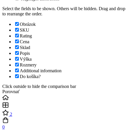
Select the fields to be shown. Others will be hidden. Drag and drop
to rearrange the order.
Obrázok
SKU
Rating
Cena
Sklad
Popis
Výška
Rozmery
Additional information
Do košíka?
Click outside to hide the comparison bar
Porovnať
2
0