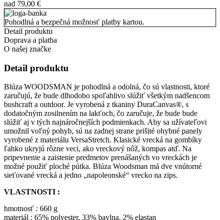
nad
79,00
€
Pohodlná a bezpečná možnosť platby kartou.
Detail produktu
Doprava a platba
O našej značke
Detail produktu
Blúza WOODSMAN je pohodlná a odolná, čo sú vlastnosti, ktoré
zaručujú, že bude dlhodobo spoľahlivo slúžiť všetkým nadšencom
bushcraft a outdoor. Je vyrobená z tkaniny DuraCanvas®, s
dodatočným zosilnením na lakťoch, čo zaručuje, že bude bude
slúžiť aj v tých najnáročnejších podmienkach. Aby sa užívateľovi
umožnil voľný pohyb, sú na zadnej strane prišité ohybné panely
vyrobené z materiálu VersaStretch. Klasické vrecká na gombíky
ľahko ukryjú rôzne veci, ako vreckový nôž, kompas atď. Na
pripevnenie a zaistenie predmetov prenášaných vo vreckách je
možné použiť ploché pútka. Blúza Woodsman má dve vnútorné
sieťované vrecká a jedno „napoleonské“ vrecko na zips.
VLASTNOSTI :
hmotnosť : 660 g
materiál : 65% polyester, 33% bavlna, 2% elastan