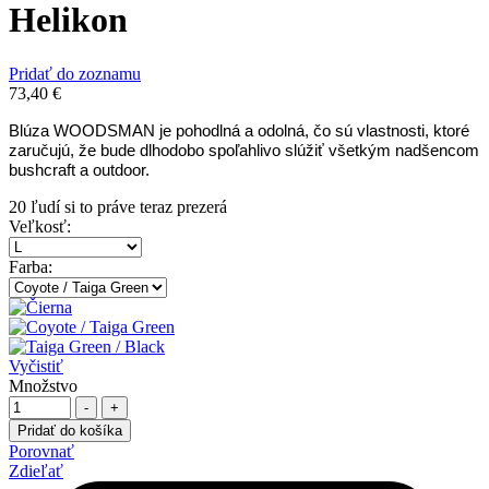
Helikon
Pridať do zoznamu
73,40
€
Blúza WOODSMAN je pohodlná a odolná, čo sú vlastnosti, ktoré
zaručujú, že bude dlhodobo spoľahlivo slúžiť všetkým nadšencom
bushcraft a outdoor.
20
ľudí si to práve teraz prezerá
Veľkosť
:
Farba
:
Vyčistiť
Množstvo
-
+
Pridať do košíka
Porovnať
Zdieľať