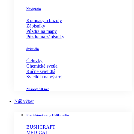
Navigácia
Kompasy a buzoly
Zápisníky
Púzdra na mapy
Púzdra na zápisníky
Svietidla
Čelovky
Chemické svetla
Ručné svietidlá
Svietidla na výstroj
Nášivky 3D pvc
Náš výber
Produktové rady Helikon-Tex
BUSHCRAFT
MEDICAL