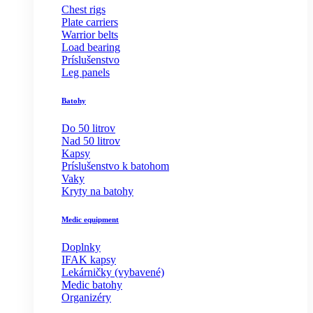
Chest rigs
Plate carriers
Warrior belts
Load bearing
Príslušenstvo
Leg panels
Batohy
Do 50 litrov
Nad 50 litrov
Kapsy
Príslušenstvo k batohom
Vaky
Kryty na batohy
Medic equipment
Doplnky
IFAK kapsy
Lekárničky (vybavené)
Medic batohy
Organizéry