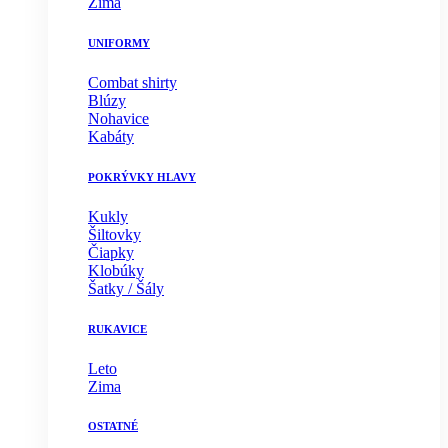
Zima
UNIFORMY
Combat shirty
Blúzy
Nohavice
Kabáty
POKRÝVKY HLAVY
Kukly
Šiltovky
Čiapky
Klobúky
Šatky / Šály
RUKAVICE
Leto
Zima
OSTATNÉ