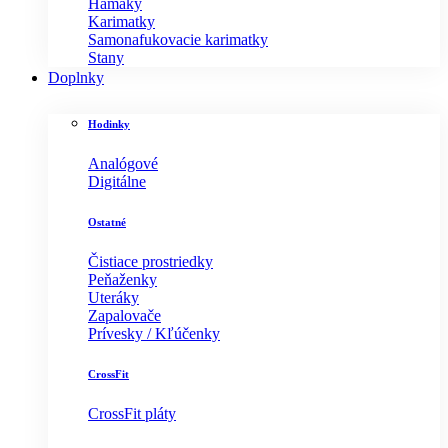
Hamaky
Karimatky
Samonafukovacie karimatky
Stany
Doplnky
Hodinky
Analógové
Digitálne
Ostatné
Čistiace prostriedky
Peňaženky
Uteráky
Zapalovače
Prívesky / Kľúčenky
CrossFit
CrossFit pláty