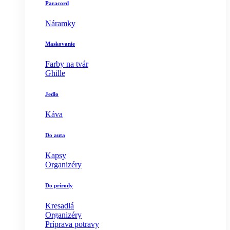
Paracord
Náramky
Maskovanie
Farby na tvár
Ghille
Jedlo
Káva
Do auta
Kapsy
Organizéry
Do prírody
Kresadlá
Organizéry
Príprava potravy