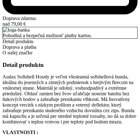
Doprava zdarma:
nad
79,00
€
Pohodlná a bezpečná možnosť platby kartou.
Detail produktu
Doprava a platba
O našej značke
Detail produktu
Audax Softshell Hoody je veľmi všestranná softshellová bunda,
ideálna do jesenných a zimných podmienok s hrejivým fleecom na
vnútornej strane. Materiál je odolný, voduodpudivý a extrémne
priedušný. Oblasť ramien bez švov uľahčuje nosenie batohu bez
tlakových bodov a zabraňuje prenikaniu vlhkosti. Má Inovatívny
koncept vreciek s nízkym profilom a veterný deflektor, ktorý
zabraňuje prenikaniu studeného vzduchu dovnútra cez zips. Bunda
má kapucňu a je určená pre stredné teplotné rozsahy, no dá sa dobre
kombinovať s teplou vrstvou i pre teploty pod bodom mrazu.
VLASTNOSTI :