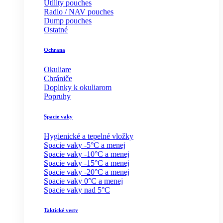
Utility pouches
Radio / NAV pouches
Dump pouches
Ostatné
Ochrana
Okuliare
Chrániče
Doplnky k okuliarom
Popruhy
Spacie vaky
Hygienické a tepelné vložky
Spacie vaky -5°C a menej
Spacie vaky -10°C a menej
Spacie vaky -15°C a menej
Spacie vaky -20°C a menej
Spacie vaky 0°C a menej
Spacie vaky nad 5°C
Taktické vesty