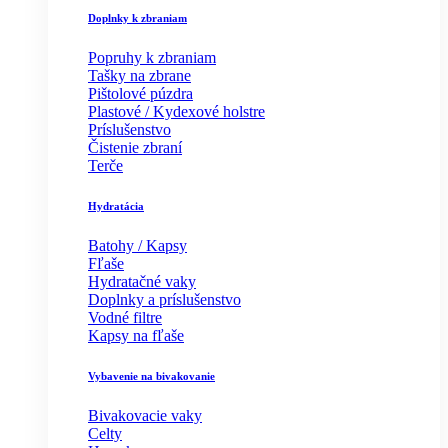
Doplnky k zbraniam
Popruhy k zbraniam
Tašky na zbrane
Pištolové púzdra
Plastové / Kydexové holstre
Príslušenstvo
Čistenie zbraní
Terče
Hydratácia
Batohy / Kapsy
Fľaše
Hydratačné vaky
Doplnky a príslušenstvo
Vodné filtre
Kapsy na fľaše
Vybavenie na bivakovanie
Bivakovacie vaky
Celty