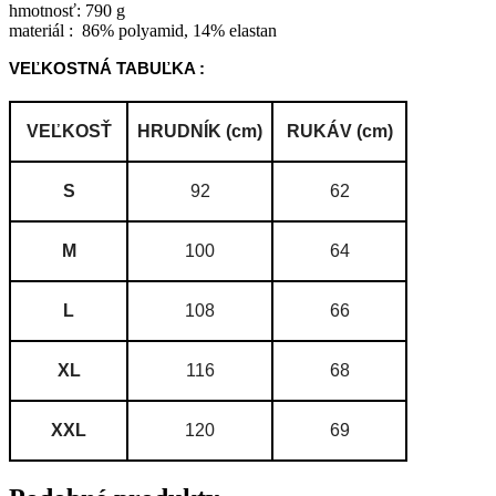
hmotnosť: 790 g
materiál : 86% polyamid, 14% elastan
VEĽKOSTNÁ TABUĽKA :
VEĽKOSŤ
HRUDNÍK (cm)
RUKÁV (cm)
S
92
62
M
100
64
L
108
66
XL
116
68
XXL
120
69