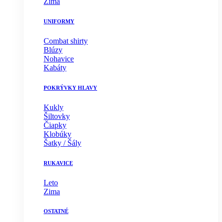
Zima
UNIFORMY
Combat shirty
Blúzy
Nohavice
Kabáty
POKRÝVKY HLAVY
Kukly
Šiltovky
Čiapky
Klobúky
Šatky / Šály
RUKAVICE
Leto
Zima
OSTATNÉ