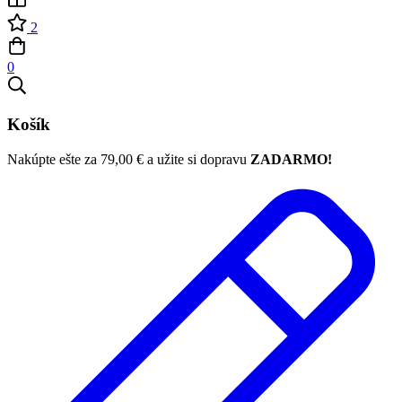
2
0
Košík
Nakúpte ešte za
79,00
€
a užite si dopravu
ZADARMO!