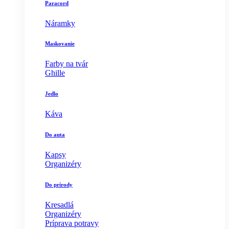
Paracord
Náramky
Maskovanie
Farby na tvár
Ghille
Jedlo
Káva
Do auta
Kapsy
Organizéry
Do prírody
Kresadlá
Organizéry
Príprava potravy