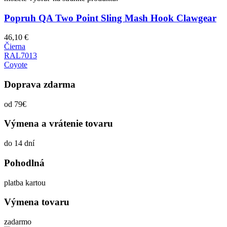
Popruh QA Two Point Sling Mash Hook Clawgear
46,10
€
Čierna
RAL7013
Coyote
Doprava zdarma
od 79€
Výmena a vrátenie tovaru
do 14 dní
Pohodlná
platba kartou
Výmena tovaru
zadarmo