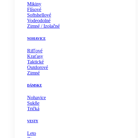
Mikiny
Flísové
Softshellové
Vodeodolné
Zimné / Izolačné
NOHAVICE
Rifľové
Kraťasy
Taktické
Outdorové
Zimné
DÁMSKE
Nohavice
Sukňe
Tričká
VESTY
Leto