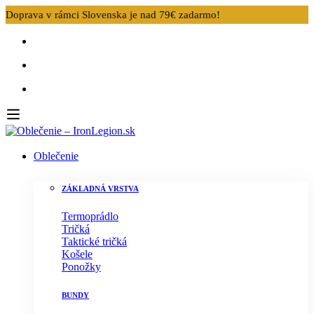
Doprava v rámci Slovenska je nad 79€ zadarmo!
Oblečenie
ZÁKLADNÁ VRSTVA
Termoprádlo
Tričká
Taktické tričká
Košele
Ponožky
BUNDY