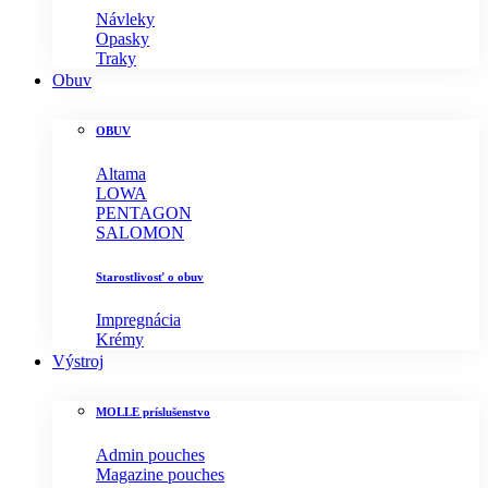
Návleky
Opasky
Traky
Obuv
OBUV
Altama
LOWA
PENTAGON
SALOMON
Starostlivosť o obuv
Impregnácia
Krémy
Výstroj
MOLLE príslušenstvo
Admin pouches
Magazine pouches