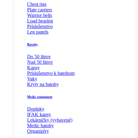
Chest rigs
Plate carriers
Warrior belts
Load bearing
Príslušenstvo
Leg panels
Batohy
Do 50 litrov
Nad 50 litrov
Kapsy
Príslušenstvo k batohom
Vaky
Kryty na batohy
Medic equipment
Doplnky
IFAK kapsy
Lekárničky (vybavené)
Medic batohy
Organizéry