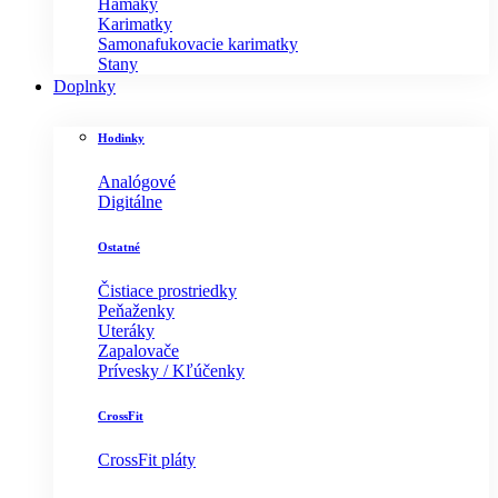
Hamaky
Karimatky
Samonafukovacie karimatky
Stany
Doplnky
Hodinky
Analógové
Digitálne
Ostatné
Čistiace prostriedky
Peňaženky
Uteráky
Zapalovače
Prívesky / Kľúčenky
CrossFit
CrossFit pláty