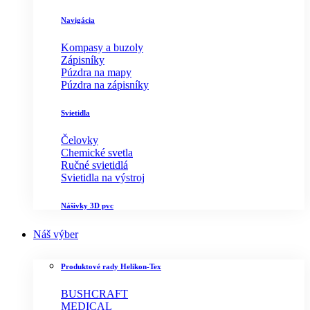
Navigácia
Kompasy a buzoly
Zápisníky
Púzdra na mapy
Púzdra na zápisníky
Svietidla
Čelovky
Chemické svetla
Ručné svietidlá
Svietidla na výstroj
Nášivky 3D pvc
Náš výber
Produktové rady Helikon-Tex
BUSHCRAFT
MEDICAL