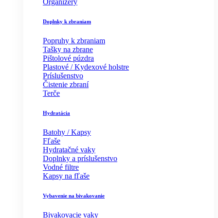
Organizéry
Doplnky k zbraniam
Popruhy k zbraniam
Tašky na zbrane
Pištolové púzdra
Plastové / Kydexové holstre
Príslušenstvo
Čistenie zbraní
Terče
Hydratácia
Batohy / Kapsy
Fľaše
Hydratačné vaky
Doplnky a príslušenstvo
Vodné filtre
Kapsy na fľaše
Vybavenie na bivakovanie
Bivakovacie vaky