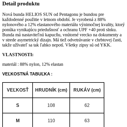
Detail produktu
Nová bunda HELIOS SUN od Pentagonu je bundou pre
každodenné použitie v letnom období. Je vyrobená z 88%
nylonového a 12% elastanového materiálu výnimočnej kvality, ktorý
ponúka vynikajúcu priedušnosť a ochranu UPF +40 proti slnku.
Bunda má nastaviteľnú kapucňu, vnútorné vrecko na dokumenty a
v strede asymetrický dizajn. Má tiež odvetrávanie v chrbtovej časti,
takže užívateľ sa tak ľahko nepotí. Všetky zipsy sú od YKK.
VLASTNOSTI:
materiál : 88% nylon, 12% elastan
VEĽKOSTNÁ TABUĽKA :
VEĽKOSŤ
HRUDNÍK (cm)
RUKÁV (cm)
S
108
62
M
110
63