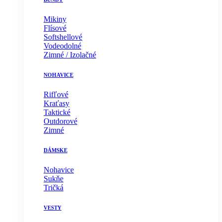
Mikiny
Flísové
Softshellové
Vodeodolné
Zimné / Izolačné
NOHAVICE
Rifľové
Kraťasy
Taktické
Outdorové
Zimné
DÁMSKE
Nohavice
Sukňe
Tričká
VESTY