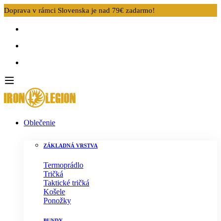
Doprava v rámci Slovenska je nad 79€ zadarmo!
Oblečenie
ZÁKLADNÁ VRSTVA
Termoprádlo
Tričká
Taktické tričká
Košele
Ponožky
BUNDY