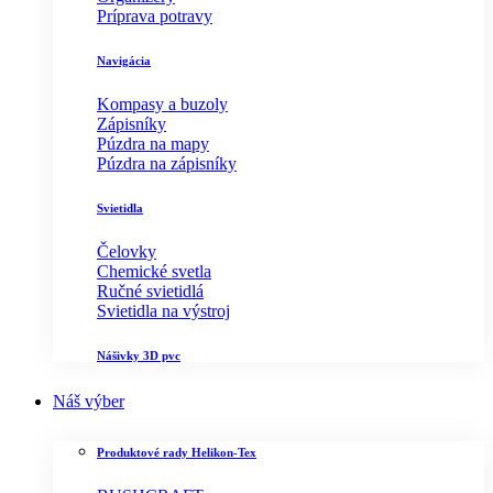
Príprava potravy
Navigácia
Kompasy a buzoly
Zápisníky
Púzdra na mapy
Púzdra na zápisníky
Svietidla
Čelovky
Chemické svetla
Ručné svietidlá
Svietidla na výstroj
Nášivky 3D pvc
Náš výber
Produktové rady Helikon-Tex