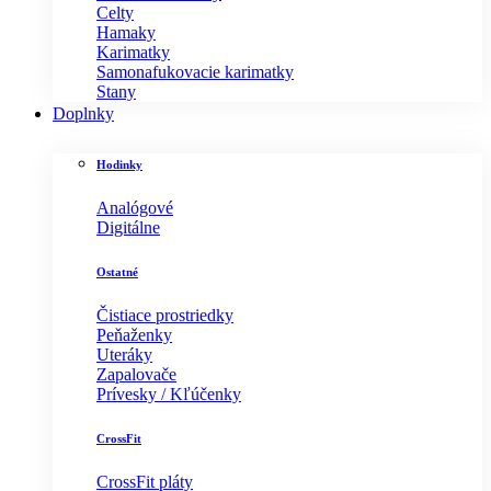
Celty
Hamaky
Karimatky
Samonafukovacie karimatky
Stany
Doplnky
Hodinky
Analógové
Digitálne
Ostatné
Čistiace prostriedky
Peňaženky
Uteráky
Zapalovače
Prívesky / Kľúčenky
CrossFit
CrossFit pláty