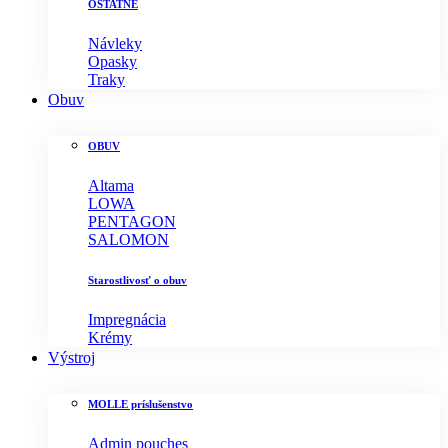
OSTATNÉ
Návleky
Opasky
Traky
Obuv
OBUV
Altama
LOWA
PENTAGON
SALOMON
Starostlivosť o obuv
Impregnácia
Krémy
Výstroj
MOLLE príslušenstvo
Admin pouches