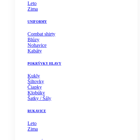
Leto
Zima
UNIFORMY
Combat shirty
Blúzy
Nohavice
Kabáty
POKRÝVKY HLAVY
Kukly
Šiltovky
Čiapky
Klobúky
Šatky / Šály
RUKAVICE
Leto
Zima