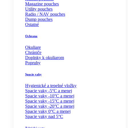
Magazine pouches
Utility pouches
Radio / NAV pouches
Dump pouches
Ostatné
Ochrana
Okuliare
Chrániče
Doplnky k okuliarom
Popruhy
Spacie vaky
Hygienické a tepelné vložky
Spacie vaky -5°C a menej
Spacie vaky -10°C a menej
Spacie vaky -15°C a menej
Spacie vaky -20°C a menej
Spacie vaky 0°C a menej
Spacie vaky nad 5°C