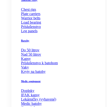
Taktické vesty
Chest rigs
Plate carriers
Warrior belts
Load bearing
Príslušenstvo
Leg panels
Batohy
Do 50 litrov
Nad 50 litrov
Kapsy
Príslušenstvo k batohom
Vaky
Kryty na batohy
Medic equipment
Doplnky
IFAK kapsy
Lekárničky (vybavené)
Medic batohy