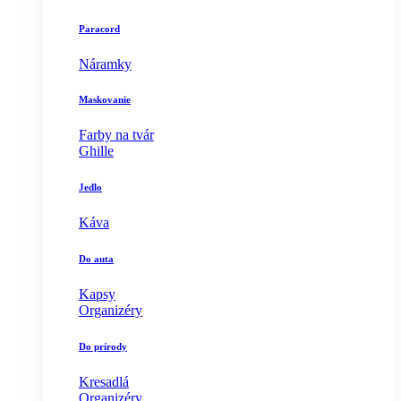
Paracord
Náramky
Maskovanie
Farby na tvár
Ghille
Jedlo
Káva
Do auta
Kapsy
Organizéry
Do prírody
Kresadlá
Organizéry