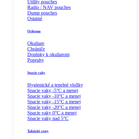
Utility pouches
Radio / NAV pouches
Dump pouches
Ostatné
Ochrana
Okuliare
Chrániče
Doplnky k okuliarom
Popruhy
Spacie vaky
Hygienické a tepelné vložky
Spacie vaky -5°C a menej
Spacie vaky -10°C a menej
Spacie vaky -15°C a menej
Spacie vaky -20°C a menej
Spacie vaky 0°C a menej
Spacie vaky nad 5°C
Taktické vesty