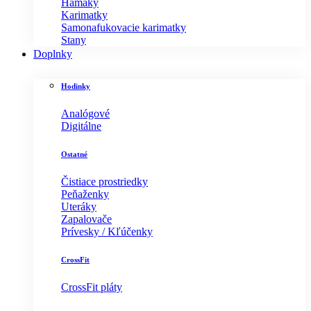
Hamaky
Karimatky
Samonafukovacie karimatky
Stany
Doplnky
Hodinky
Analógové
Digitálne
Ostatné
Čistiace prostriedky
Peňaženky
Uteráky
Zapalovače
Prívesky / Kľúčenky
CrossFit
CrossFit pláty