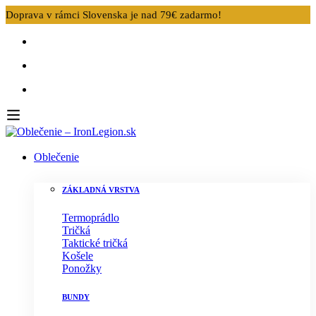
Doprava v rámci Slovenska je nad 79€ zadarmo!
Oblečenie
ZÁKLADNÁ VRSTVA
Termoprádlo
Tričká
Taktické tričká
Košele
Ponožky
BUNDY