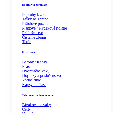
Doplnky k zbraniam
Popruhy k zbraniam
Tašky na zbrane
Pištolové púzdra
Plastové / Kydexové holstre
Príslušenstvo
Čistenie zbraní
Terče
Hydratácia
Batohy / Kapsy
Fľaše
Hydratačné vaky
Doplnky a príslušenstvo
Vodné filtre
Kapsy na fľaše
Vybavenie na bivakovanie
Bivakovacie vaky
Celty