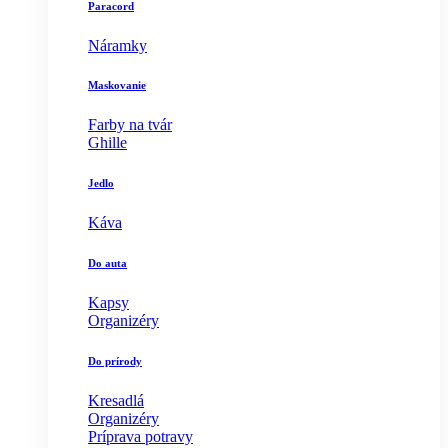
Paracord
Náramky
Maskovanie
Farby na tvár
Ghille
Jedlo
Káva
Do auta
Kapsy
Organizéry
Do prírody
Kresadlá
Organizéry
Príprava potravy