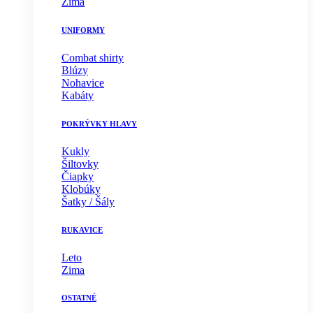
Zima
UNIFORMY
Combat shirty
Blúzy
Nohavice
Kabáty
POKRÝVKY HLAVY
Kukly
Šiltovky
Čiapky
Klobúky
Šatky / Šály
RUKAVICE
Leto
Zima
OSTATNÉ