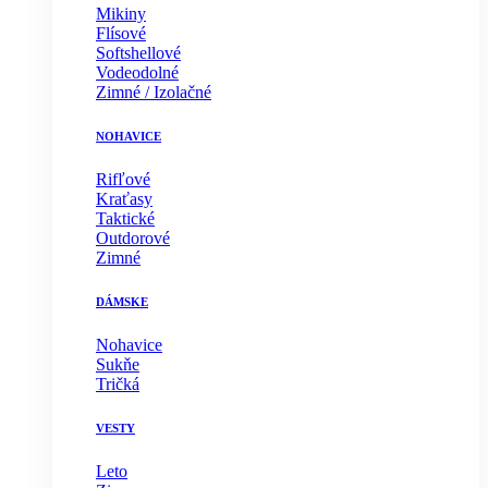
Mikiny
Flísové
Softshellové
Vodeodolné
Zimné / Izolačné
NOHAVICE
Rifľové
Kraťasy
Taktické
Outdorové
Zimné
DÁMSKE
Nohavice
Sukňe
Tričká
VESTY
Leto