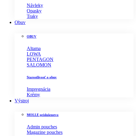
Návleky
Opasky
Traky
Obuv
OBUV
Altama
LOWA
PENTAGON
SALOMON
Starostlivosť o obuv
Impregnácia
Krémy
Výstroj
MOLLE príslušenstvo
Admin pouches
Magazine pouches