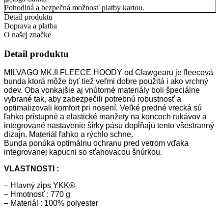
Pohodlná a bezpečná možnosť platby kartou.
Detail produktu
Doprava a platba
O našej značke
Detail produktu
MILVAGO MK.II FLEECE HOODY od Clawgearu je fleecová
bunda ktorá môže byť tiež veľmi dobre použitá i ako vrchný
odev. Oba vonkajšie aj vnútorné materiály boli špeciálne
vybrané tak, aby zabezpečili potrebnú robustnosť a
optimalizovali komfort pri nosení. Veľké predné vrecká sú
ľahko prístupné a elastické manžety na koncoch rukávov a
integrované nastavenie šírky pásu dopĺňajú tento všestranný
dizajn. Materiál ľahko a rýchlo schne.
Bunda ponúka optimálnu ochranu pred vetrom vďaka
integrovanej kapucni so sťahovacou šnúrkou.
VLASTNOSTI :
– Hlavný zips YKK®
– Hmotnosť : 770 g
– Materiál : 100% polyester