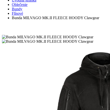
Úvodná stránka
Oblečenie
Bundy
Flísové
Bunda MILVAGO MK.II FLEECE HOODY Clawgear