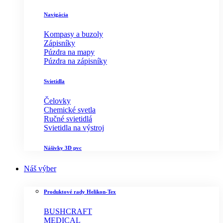
Navigácia
Kompasy a buzoly
Zápisníky
Púzdra na mapy
Púzdra na zápisníky
Svietidla
Čelovky
Chemické svetla
Ručné svietidlá
Svietidla na výstroj
Nášivky 3D pvc
Náš výber
Produktové rady Helikon-Tex
BUSHCRAFT
MEDICAL