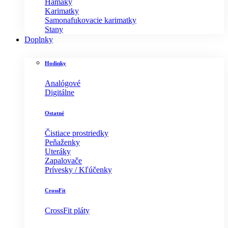
Hamaky
Karimatky
Samonafukovacie karimatky
Stany
Doplnky
Hodinky
Analógové
Digitálne
Ostatné
Čistiace prostriedky
Peňaženky
Uteráky
Zapalovače
Prívesky / Kľúčenky
CrossFit
CrossFit pláty