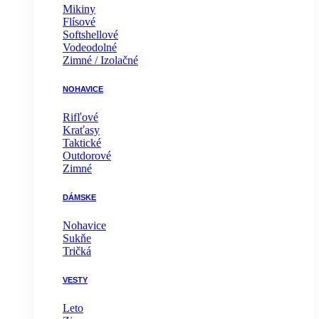
Mikiny
Flísové
Softshellové
Vodeodolné
Zimné / Izolačné
NOHAVICE
Rifľové
Kraťasy
Taktické
Outdorové
Zimné
DÁMSKE
Nohavice
Sukňe
Tričká
VESTY
Leto