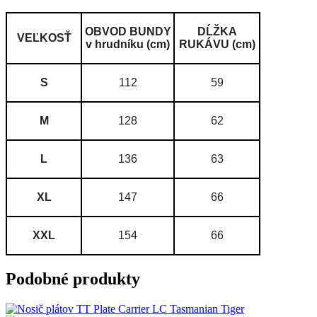
OBVOD BUNDY
DĹŽKA
VEĽKOSŤ
v hrudníku (cm)
RUKÁVU (cm)
S
112
59
M
128
62
L
136
63
XL
147
66
XXL
154
66
Podobné produkty