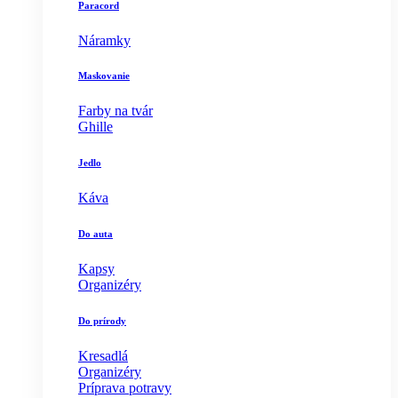
Paracord
Náramky
Maskovanie
Farby na tvár
Ghille
Jedlo
Káva
Do auta
Kapsy
Organizéry
Do prírody
Kresadlá
Organizéry
Príprava potravy