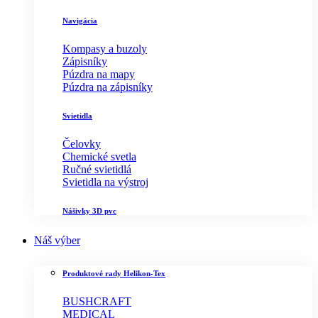
Navigácia
Kompasy a buzoly
Zápisníky
Púzdra na mapy
Púzdra na zápisníky
Svietidla
Čelovky
Chemické svetla
Ručné svietidlá
Svietidla na výstroj
Nášivky 3D pvc
Náš výber
Produktové rady Helikon-Tex
BUSHCRAFT
MEDICAL