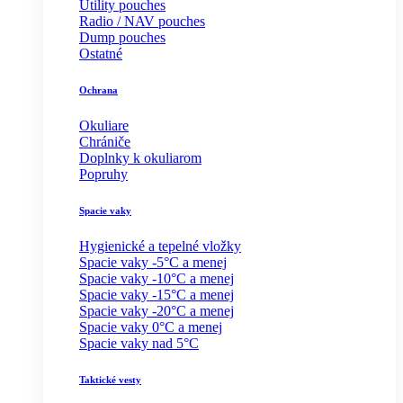
Utility pouches
Radio / NAV pouches
Dump pouches
Ostatné
Ochrana
Okuliare
Chrániče
Doplnky k okuliarom
Popruhy
Spacie vaky
Hygienické a tepelné vložky
Spacie vaky -5°C a menej
Spacie vaky -10°C a menej
Spacie vaky -15°C a menej
Spacie vaky -20°C a menej
Spacie vaky 0°C a menej
Spacie vaky nad 5°C
Taktické vesty