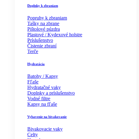
Doplnky k zbraniam
Popruhy k zbraniam
Tašky na zbrane
Pištolové púzdra
Plastové / Kydexové holstre
Príslušenstvo
Čistenie zbraní
Terče
Hydratácia
Batohy / Kapsy
Fľaše
Hydratačné vaky
Doplnky a príslušenstvo
Vodné filtre
Kapsy na fľaše
Vybavenie na bivakovanie
Bivakovacie vaky
Celty