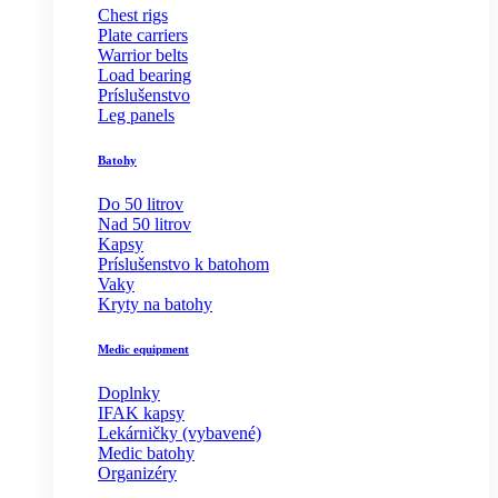
Chest rigs
Plate carriers
Warrior belts
Load bearing
Príslušenstvo
Leg panels
Batohy
Do 50 litrov
Nad 50 litrov
Kapsy
Príslušenstvo k batohom
Vaky
Kryty na batohy
Medic equipment
Doplnky
IFAK kapsy
Lekárničky (vybavené)
Medic batohy
Organizéry