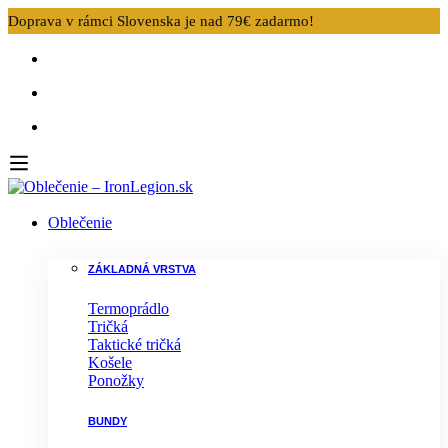
Doprava v rámci Slovenska je nad 79€ zadarmo!
Oblečenie
ZÁKLADNÁ VRSTVA
Termoprádlo
Tričká
Taktické tričká
Košele
Ponožky
BUNDY