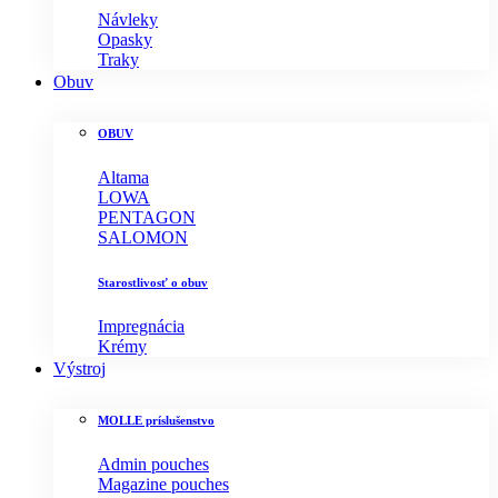
Návleky
Opasky
Traky
Obuv
OBUV
Altama
LOWA
PENTAGON
SALOMON
Starostlivosť o obuv
Impregnácia
Krémy
Výstroj
MOLLE príslušenstvo
Admin pouches
Magazine pouches