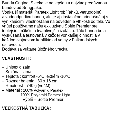
Bunda Original Sleeka je najlepšou a najviac predávanou
bundov od Snugpaku.
Vonkajší materiál Paratex Light robí ľahkú, vetruodolnú
a vodoodpudivú bundu, ale je aj dostatočne priedušná aj s
vynikajúcimi vlastnosťami na odvedenie vlhkosti od tela. Vo
vnútri používame našu exkluzívnu Softie Premier pre
teplejšiu, mäkšiu a trvanlivejšiu izoláciu. Táto bunda bola
vyskúšaná a testovaná v každej vonkajšej činnosti a v
každom vojnovom konflikte od vojny v Falkandských
ostrovoch.
Dodáva sa vrátane úložného vrecka.
VLASTNOSTI :
– Unisex dizajn
– Sezóna : zima
– Teplota : komfort -5°C, extrém -10°C
– Rozmer balenia : 30 x 16 cm
– Hmotnosť : 740 g (veľ.M)
– Materiál :
100% Polyamid Paratex
100% Polyamid Paratex Light
Výplň – Softie Premier
VEĽKOSTNÁ TABUĽKA :