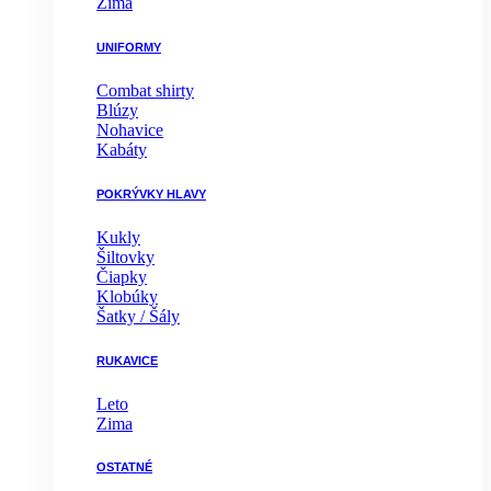
Zima
UNIFORMY
Combat shirty
Blúzy
Nohavice
Kabáty
POKRÝVKY HLAVY
Kukly
Šiltovky
Čiapky
Klobúky
Šatky / Šály
RUKAVICE
Leto
Zima
OSTATNÉ