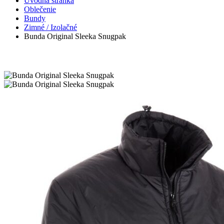
Úvodná stránka
Oblečenie
Bundy
Zimné / Izolačné
Bunda Original Sleeka Snugpak