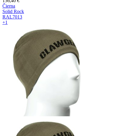
136,40
€
Čierna
Solid Rock
RAL7013
+1