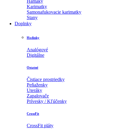
Hamaky
Karimatky
Samonafukovacie karimatky
Stany
Doplnky
Hodinky
Analógové
Digitálne
Ostatné
Čistiace prostriedky
Peňaženky
Uteráky
Zapalovače
Prívesky / Kľúčenky
CrossFit
CrossFit pláty