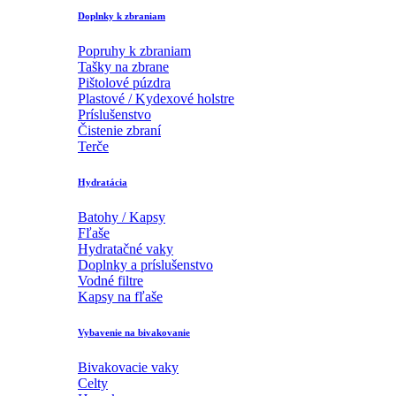
Doplnky k zbraniam
Popruhy k zbraniam
Tašky na zbrane
Pištolové púzdra
Plastové / Kydexové holstre
Príslušenstvo
Čistenie zbraní
Terče
Hydratácia
Batohy / Kapsy
Fľaše
Hydratačné vaky
Doplnky a príslušenstvo
Vodné filtre
Kapsy na fľaše
Vybavenie na bivakovanie
Bivakovacie vaky
Celty