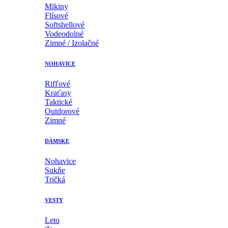
Mikiny
Flísové
Softshellové
Vodeodolné
Zimné / Izolačné
NOHAVICE
Rifľové
Kraťasy
Taktické
Outdorové
Zimné
DÁMSKE
Nohavice
Sukňe
Tričká
VESTY
Leto