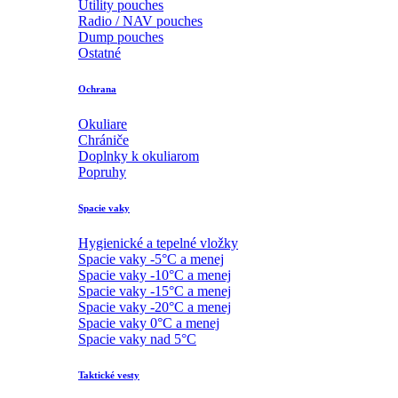
Utility pouches
Radio / NAV pouches
Dump pouches
Ostatné
Ochrana
Okuliare
Chrániče
Doplnky k okuliarom
Popruhy
Spacie vaky
Hygienické a tepelné vložky
Spacie vaky -5°C a menej
Spacie vaky -10°C a menej
Spacie vaky -15°C a menej
Spacie vaky -20°C a menej
Spacie vaky 0°C a menej
Spacie vaky nad 5°C
Taktické vesty