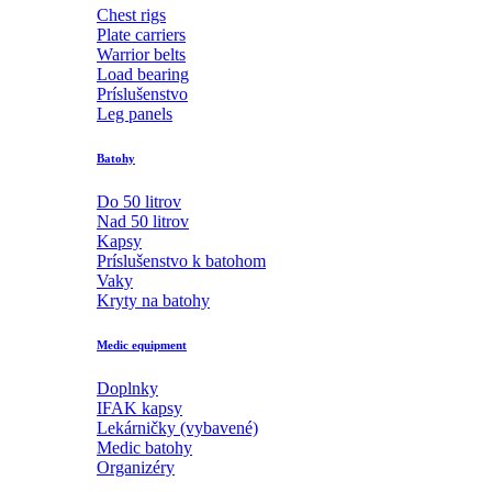
Chest rigs
Plate carriers
Warrior belts
Load bearing
Príslušenstvo
Leg panels
Batohy
Do 50 litrov
Nad 50 litrov
Kapsy
Príslušenstvo k batohom
Vaky
Kryty na batohy
Medic equipment
Doplnky
IFAK kapsy
Lekárničky (vybavené)
Medic batohy
Organizéry