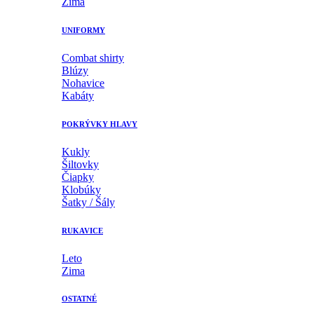
Zima
UNIFORMY
Combat shirty
Blúzy
Nohavice
Kabáty
POKRÝVKY HLAVY
Kukly
Šiltovky
Čiapky
Klobúky
Šatky / Šály
RUKAVICE
Leto
Zima
OSTATNÉ