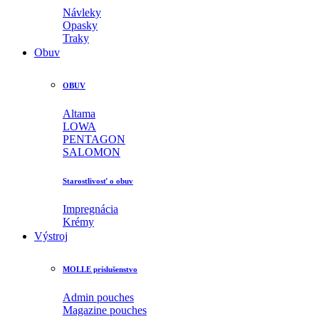
Návleky
Opasky
Traky
Obuv
OBUV
Altama
LOWA
PENTAGON
SALOMON
Starostlivosť o obuv
Impregnácia
Krémy
Výstroj
MOLLE príslušenstvo
Admin pouches
Magazine pouches