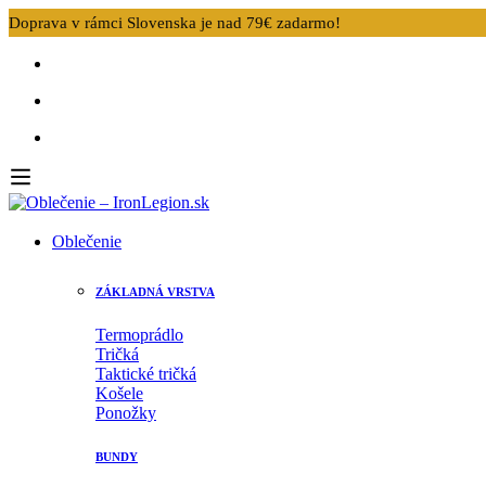
Doprava v rámci Slovenska je nad 79€ zadarmo!
Oblečenie
ZÁKLADNÁ VRSTVA
Termoprádlo
Tričká
Taktické tričká
Košele
Ponožky
BUNDY