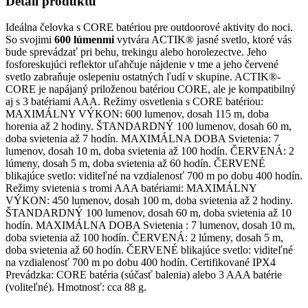
Detail produktu
Ideálna čelovka s CORE batériou pre outdoorové aktivity do noci.
So svojimi
600 lúmenmi
vytvára ACTIK® jasné svetlo, ktoré vás
bude sprevádzať pri behu, trekingu alebo horolezectve.
Jeho
fosforeskujúci reflektor uľahčuje nájdenie v tme a jeho červené
svetlo zabraňuje oslepeniu ostatných ľudí v skupine.
ACTIK®-
CORE je napájaný priloženou batériou CORE, ale je kompatibilný
aj s 3 batériami AAA.
Režimy osvetlenia s CORE batériou:
MAXIMÁLNY VÝKON: 600 lumenov, dosah 115 m, doba
horenia až 2 hodiny.
ŠTANDARDNÝ 100 lumenov, dosah 60 m,
doba svietenia až 7 hodín.
MAXIMÁLNA DOBA Svietenia: 7
lumenov, dosah 10 m, doba svietenia až 100 hodín.
ČERVENÁ: 2
lúmeny, dosah 5 m, doba svietenia až 60 hodín.
ČERVENÉ
blikajúce svetlo: viditeľné na vzdialenosť 700 m po dobu 400 hodín.
Režimy svietenia s tromi AAA batériami:
MAXIMÁLNY
VÝKON: 450 lumenov, dosah 100 m, doba svietenia až 2 hodiny.
ŠTANDARDNÝ 100 lumenov, dosah 60 m, doba svietenia až 10
hodín.
MAXIMÁLNA DOBA Svietenia : 7 lumenov, dosah 10 m,
doba svietenia až 100 hodín.
ČERVENÁ: 2 lúmeny, dosah 5 m,
doba svietenia až 60 hodín.
ČERVENÉ blikajúce svetlo: viditeľné
na vzdialenosť 700 m po dobu 400 hodín.
Certifikované IPX4
Prevádzka: CORE batéria (súčasť balenia) alebo 3 AAA batérie
(voliteľné).
Hmotnosť: cca 88 g.