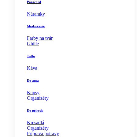
Paracord
Náramky
Maskovanie
Farby na tvár
Ghille
Jedlo
Káva
Do auta
Kapsy
Organizéry
Do prírody
Kresadlá
Organizéry
Príprava potravy