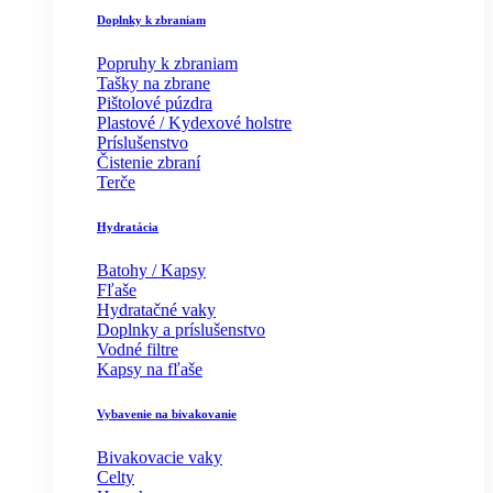
Doplnky k zbraniam
Popruhy k zbraniam
Tašky na zbrane
Pištolové púzdra
Plastové / Kydexové holstre
Príslušenstvo
Čistenie zbraní
Terče
Hydratácia
Batohy / Kapsy
Fľaše
Hydratačné vaky
Doplnky a príslušenstvo
Vodné filtre
Kapsy na fľaše
Vybavenie na bivakovanie
Bivakovacie vaky
Celty