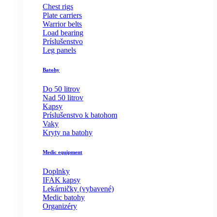
Chest rigs
Plate carriers
Warrior belts
Load bearing
Príslušenstvo
Leg panels
Batohy
Do 50 litrov
Nad 50 litrov
Kapsy
Príslušenstvo k batohom
Vaky
Kryty na batohy
Medic equipment
Doplnky
IFAK kapsy
Lekárničky (vybavené)
Medic batohy
Organizéry