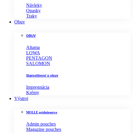
Návleky
Opasky
Traky
Obuv
OBUV
Altama
LOWA
PENTAGON
SALOMON
Starostlivosť o obuv
Impregnácia
Krémy
Výstroj
MOLLE príslušenstvo
Admin pouches
Magazine pouches