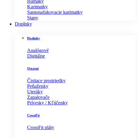
Hamaky
Karimatky
Samonafukovacie karimatky
Stany
Doplnky
Hodinky
Analógové
Digitálne
Ostatné
Čistiace prostriedky
Peňaženky
Uteráky
Zapalovače
Prívesky / Kľúčenky
CrossFit
CrossFit pláty