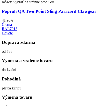
môžete vybrať na stránke produktu.
Popruh QA Two Point Sling Paracord Clawgear
41,90
€
Čierna
RAL7013
Coyote
Doprava zdarma
od 79€
Výmena a vrátenie tovaru
do 14 dní
Pohodlná
platba kartou
Výmena tovaru