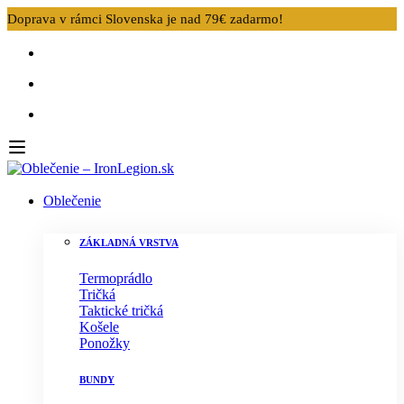
Doprava v rámci Slovenska je nad 79€ zadarmo!
Oblečenie
ZÁKLADNÁ VRSTVA
Termoprádlo
Tričká
Taktické tričká
Košele
Ponožky
BUNDY