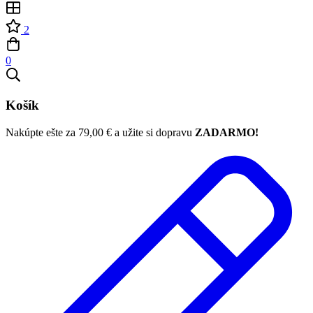
2
0
Košík
Nakúpte ešte za
79,00
€
a užite si dopravu
ZADARMO!