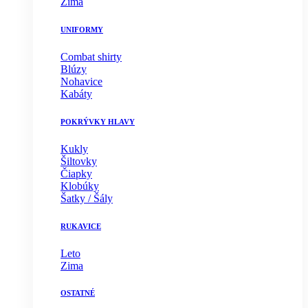
Zima
UNIFORMY
Combat shirty
Blúzy
Nohavice
Kabáty
POKRÝVKY HLAVY
Kukly
Šiltovky
Čiapky
Klobúky
Šatky / Šály
RUKAVICE
Leto
Zima
OSTATNÉ