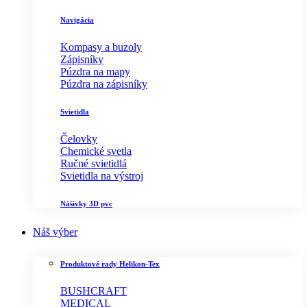
Navigácia
Kompasy a buzoly
Zápisníky
Púzdra na mapy
Púzdra na zápisníky
Svietidla
Čelovky
Chemické svetla
Ručné svietidlá
Svietidla na výstroj
Nášivky 3D pvc
Náš výber
Produktové rady Helikon-Tex
BUSHCRAFT
MEDICAL