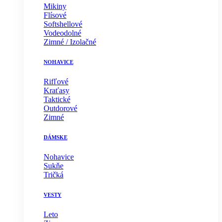
Mikiny
Flísové
Softshellové
Vodeodolné
Zimné / Izolačné
NOHAVICE
Rifľové
Kraťasy
Taktické
Outdorové
Zimné
DÁMSKE
Nohavice
Sukňe
Tričká
VESTY
Leto