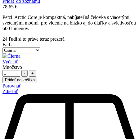
Pridať do zoznamu
78,65
€
Petzl Arctic Core je kompaktná, nabíjateľná čelovka s viacerými
svetelnými modmi pre videnie na blízko aj do diaľky a svietivosťou
600 lumenov.
24
ľudí si to práve teraz prezerá
Farba
:
Vyčistiť
Množstvo
-
+
Pridať do košíka
Porovnať
Zdieľať