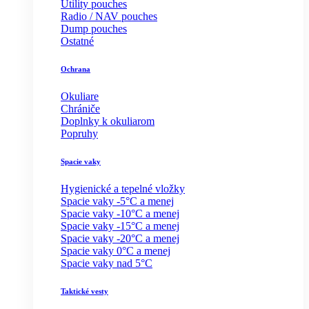
Utility pouches
Radio / NAV pouches
Dump pouches
Ostatné
Ochrana
Okuliare
Chrániče
Doplnky k okuliarom
Popruhy
Spacie vaky
Hygienické a tepelné vložky
Spacie vaky -5°C a menej
Spacie vaky -10°C a menej
Spacie vaky -15°C a menej
Spacie vaky -20°C a menej
Spacie vaky 0°C a menej
Spacie vaky nad 5°C
Taktické vesty