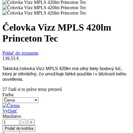
Čelovka Vizz MPLS 420lm
Princeton Tec
Pridať do zoznamu
139,55
€
Taktická čelovka Vizz MPLS 420lm má silný biely bodový lúč,
ktorý je stlmiteľný, čo umožňuje ľahké použitie i v blízkosti iného
osvetlenia.
27
ľudí si to práve teraz prezerá
Farba
:
Vyčistiť
Množstvo
-
+
Pridať do košíka