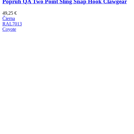
Popruh QA Two Point Sling Snap Hook Clawgear
49,25
€
Čierna
RAL7013
Coyote