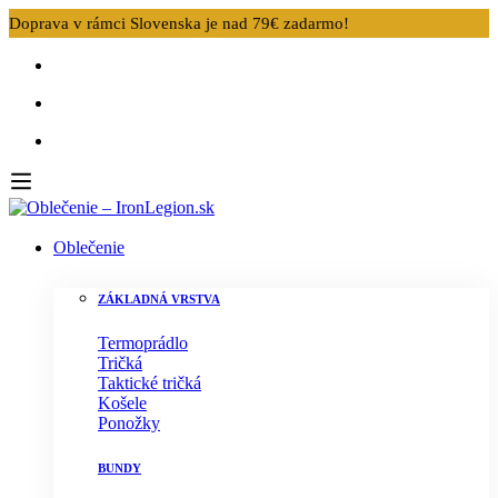
Doprava v rámci Slovenska je nad 79€ zadarmo!
Oblečenie
ZÁKLADNÁ VRSTVA
Termoprádlo
Tričká
Taktické tričká
Košele
Ponožky
BUNDY