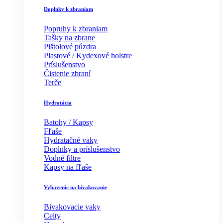
Doplnky k zbraniam
Popruhy k zbraniam
Tašky na zbrane
Pištolové púzdra
Plastové / Kydexové holstre
Príslušenstvo
Čistenie zbraní
Terče
Hydratácia
Batohy / Kapsy
Fľaše
Hydratačné vaky
Doplnky a príslušenstvo
Vodné filtre
Kapsy na fľaše
Vybavenie na bivakovanie
Bivakovacie vaky
Celty