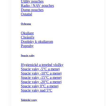
Utility pouches
Radio / NAV pouches
Dump pouches
Ostatné
Ochrana
Okuliare
Chrániče
Doplnky k okuliarom
Popruhy
Spacie vaky
Hygienické a tepelné vložky
Spacie vaky -5°C a menej
Spacie vaky -10°C a menej
Spacie vaky -15°C a menej
Spacie vaky -20°C a menej
Spacie vaky 0°C a menej
Spacie vaky nad 5°C
Taktické vesty