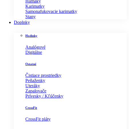
Hamaky
Karimatky
Samonafukovacie karimatky
Stany
Doplnky
Hodinky
Analógové
Digitálne
Ostatné
Čistiace prostriedky
Peňaženky
Uteráky
Zapalovače
Prívesky / Kľúčenky
CrossFit
CrossFit pláty