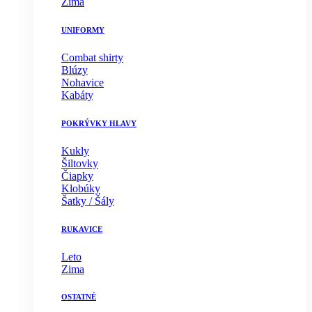
Zima
UNIFORMY
Combat shirty
Blúzy
Nohavice
Kabáty
POKRÝVKY HLAVY
Kukly
Šiltovky
Čiapky
Klobúky
Šatky / Šály
RUKAVICE
Leto
Zima
OSTATNÉ