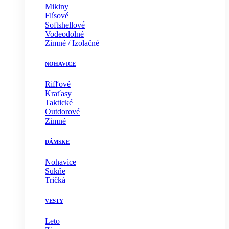
Mikiny
Flísové
Softshellové
Vodeodolné
Zimné / Izolačné
NOHAVICE
Rifľové
Kraťasy
Taktické
Outdorové
Zimné
DÁMSKE
Nohavice
Sukňe
Tričká
VESTY
Leto