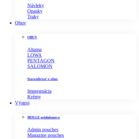
Návleky
Opasky
Traky
Obuv
OBUV
Altama
LOWA
PENTAGON
SALOMON
Starostlivosť o obuv
Impregnácia
Krémy
Výstroj
MOLLE príslušenstvo
Admin pouches
Magazine pouches