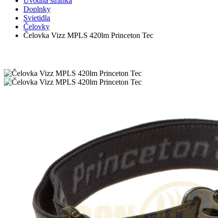
Úvodná stránka
Doplnky
Svietidla
Čelovky
Čelovka Vizz MPLS 420lm Princeton Tec