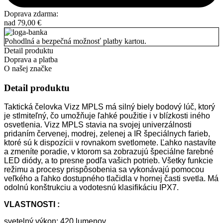
Doprava zdarma:
nad
79,00
€
Pohodlná a bezpečná možnosť platby kartou.
Detail produktu
Doprava a platba
O našej značke
Detail produktu
Taktická čelovka Vizz MPLS má silný biely bodový lúč, ktorý
je stlmiteľný, čo umožňuje ľahké použitie i v blízkosti iného
osvetlenia. Vizz MPLS stavia na svojej univerzálnosti
pridaním červenej, modrej, zelenej a IR špeciálnych farieb,
ktoré sú k dispozícii v rovnakom svetlomete. Ľahko nastavíte
a zmeníte poradie, v ktorom sa zobrazujú špeciálne farebné
LED diódy, a to presne podľa vašich potrieb. Všetky funkcie
režimu a procesy prispôsobenia sa vykonávajú pomocou
veľkého a ľahko dostupného tlačidla v hornej časti svetla. Má
odolnú konštrukciu a vodotesnú klasifikáciu IPX7.
VLASTNOSTI :
svetelný výkon: 420 lumenov