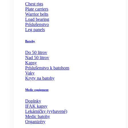
Chest rigs
Plate carriers
Warrior belts
Load bearing
Príslušenstvo
Leg panels
Batohy
Do 50 litrov
Nad 50 litrov
Kapsy
Príslušenstvo k batohom
Vaky
Kryty na batohy
Medic equipment
Doplnky
IFAK kapsy
Lekárničky (vybavené)
Medic batohy
Organizéry