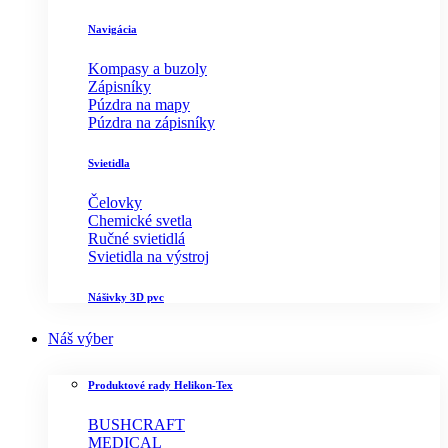
Navigácia
Kompasy a buzoly
Zápisníky
Púzdra na mapy
Púzdra na zápisníky
Svietidla
Čelovky
Chemické svetla
Ručné svietidlá
Svietidla na výstroj
Nášivky 3D pvc
Náš výber
Produktové rady Helikon-Tex
BUSHCRAFT
MEDICAL