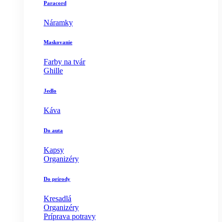
Paracord
Náramky
Maskovanie
Farby na tvár
Ghille
Jedlo
Káva
Do auta
Kapsy
Organizéry
Do prírody
Kresadlá
Organizéry
Príprava potravy