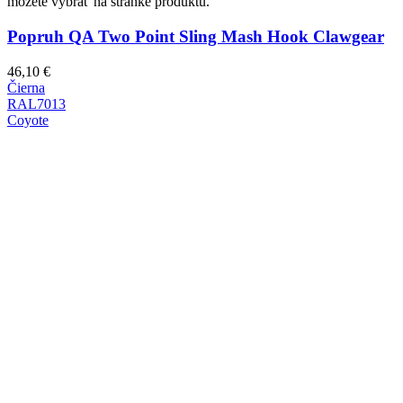
môžete vybrať na stránke produktu.
Popruh QA Two Point Sling Mash Hook Clawgear
46,10
€
Čierna
RAL7013
Coyote