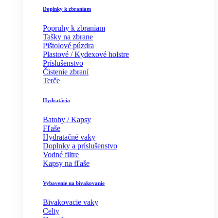
Doplnky k zbraniam
Popruhy k zbraniam
Tašky na zbrane
Pištolové púzdra
Plastové / Kydexové holstre
Príslušenstvo
Čistenie zbraní
Terče
Hydratácia
Batohy / Kapsy
Fľaše
Hydratačné vaky
Doplnky a príslušenstvo
Vodné filtre
Kapsy na fľaše
Vybavenie na bivakovanie
Bivakovacie vaky
Celty