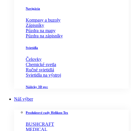
Navigácia
Kompasy a buzoly
Zápisníky
Púzdra na mapy
Púzdra na zápisníky
Svietidla
Čelovky
Chemické svetla
Ručné svietidlá
Svietidla na výstroj
Nášivky 3D pvc
Náš výber
Produktové rady Helikon-Tex
BUSHCRAFT
MEDICAL