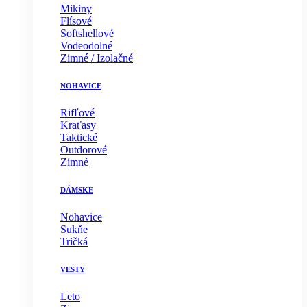
Mikiny
Flísové
Softshellové
Vodeodolné
Zimné / Izolačné
NOHAVICE
Rifľové
Kraťasy
Taktické
Outdorové
Zimné
DÁMSKE
Nohavice
Sukňe
Tričká
VESTY
Leto