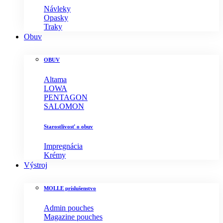
Návleky
Opasky
Traky
Obuv
OBUV
Altama
LOWA
PENTAGON
SALOMON
Starostlivosť o obuv
Impregnácia
Krémy
Výstroj
MOLLE príslušenstvo
Admin pouches
Magazine pouches