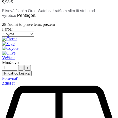
9,98
€
Flisová čiapka Oros Watch
v kratšom slim fit strihu od
Pentagon
.
výrobcu
28
ľudí si to práve teraz prezerá
Farba
:
Vyčistiť
Množstvo
-
+
Pridať do košíka
Porovnať
Zdieľať