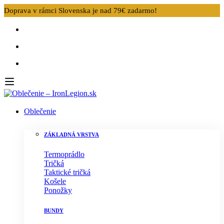
Doprava v rámci Slovenska je nad 79€ zadarmo!
Oblečenie
ZÁKLADNÁ VRSTVA
Termoprádlo
Tričká
Taktické tričká
Košele
Ponožky
BUNDY