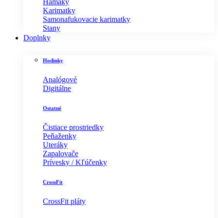
Hamaky
Karimatky
Samonafukovacie karimatky
Stany
Doplnky
Hodinky
Analógové
Digitálne
Ostatné
Čistiace prostriedky
Peňaženky
Uteráky
Zapalovače
Prívesky / Kľúčenky
CrossFit
CrossFit pláty