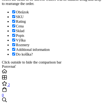
to rearrange the order.
Obrázok
SKU
Rating
Cena
Sklad
Popis
Výška
Rozmery
Additional information
Do košíka?
Click outside to hide the comparison bar
Porovnať
2
0