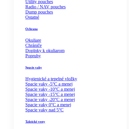
Utility pouches
Radio / NAV pouches
Dump pouches
Ostatné
Ochrana
Okuliare
Chrániče
Doplnky k okuliarom
Popruhy
Spacie vaky
Hygienické a tepelné vložky
Spacie vaky -5°C a menej
Spacie vaky -10°C a menej
Spacie vaky -15°C a menej
Spacie vaky -20°C a menej
Spacie vaky 0°C a menej
Spacie vaky nad 5°C
Taktické vesty