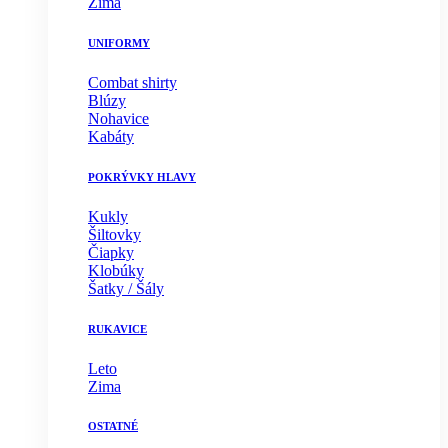
Zima
UNIFORMY
Combat shirty
Blúzy
Nohavice
Kabáty
POKRÝVKY HLAVY
Kukly
Šiltovky
Čiapky
Klobúky
Šatky / Šály
RUKAVICE
Leto
Zima
OSTATNÉ