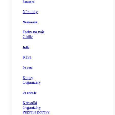
Paracord
Náramky
Maskovanie
Farby na tvár
Ghille
Jedlo
Káva
Do auta
Kapsy
Organizéry
Do prírody
Kresadlá
Organizéry
Príprava potravy