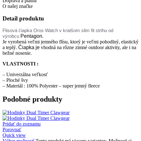
Doprava a platba
O našej značke
Detail produktu
Flisová čiapka Oros Watch
v kratšom slim fit strihu od
Pentagon
.
výrobcu
Je vyrobená veľmi jemného flísu, ktorý je veľmi pohodlný, elastický
a teplý.
Čiapka
je
vhodná na rôzne zimné outdoor aktivity, ale i na
bežné nosenie.
VLASTNOSTI :
– Univerzálna veľkosť
– Ploché švy
– Materiál : 100% Polyester – super jemný fleece
Podobné produkty
Pridať do zoznamu
Porovnať
Quick view
Výber možností
Tento produkt má viacero variantov. Možnosti si