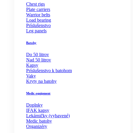
Chest rigs
Plate carriers
Warrior belts
Load bearing
Príslušenstvo
Leg panels
Batohy
Do 50 litrov
Nad 50 litrov
Kapsy
Príslušenstvo k batohom
Vaky
Kryty na batohy
Medic equipment
Doplnky
IFAK kapsy
Lekárničky (vybavené)
Medic batohy
Organizéry