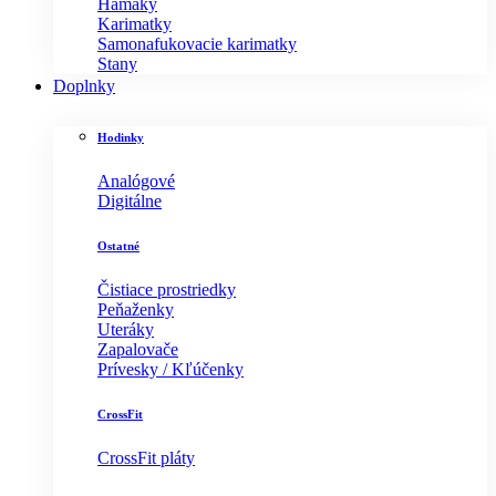
Hamaky
Karimatky
Samonafukovacie karimatky
Stany
Doplnky
Hodinky
Analógové
Digitálne
Ostatné
Čistiace prostriedky
Peňaženky
Uteráky
Zapalovače
Prívesky / Kľúčenky
CrossFit
CrossFit pláty