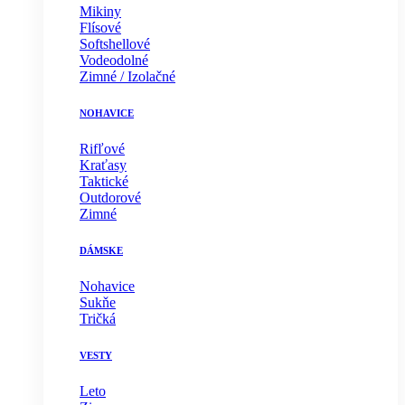
Mikiny
Flísové
Softshellové
Vodeodolné
Zimné / Izolačné
NOHAVICE
Rifľové
Kraťasy
Taktické
Outdorové
Zimné
DÁMSKE
Nohavice
Sukňe
Tričká
VESTY
Leto