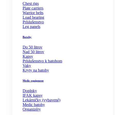
Chest rigs
Plate carriers
Warrior belts
Load bearing
Príslušenstvo
Leg panels
Batohy
Do 50 litrov
Nad 50 litrov
Kapsy
Príslušenstvo k batohom
Vaky
Kryty na batohy
Medic equipment
Doplnky
IFAK kapsy
Lekárničky (vybavené)
Medic batohy
Organizéry