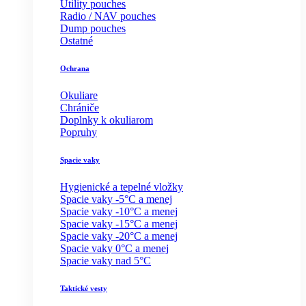
Utility pouches
Radio / NAV pouches
Dump pouches
Ostatné
Ochrana
Okuliare
Chrániče
Doplnky k okuliarom
Popruhy
Spacie vaky
Hygienické a tepelné vložky
Spacie vaky -5°C a menej
Spacie vaky -10°C a menej
Spacie vaky -15°C a menej
Spacie vaky -20°C a menej
Spacie vaky 0°C a menej
Spacie vaky nad 5°C
Taktické vesty