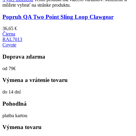
môžete vybrať na stránke produktu.
Popruh QA Two Point Sling Loop Clawgear
36,65
€
Čierna
RAL7013
Coyote
Doprava zdarma
od 79€
Výmena a vrátenie tovaru
do 14 dní
Pohodlná
platba kartou
Výmena tovaru