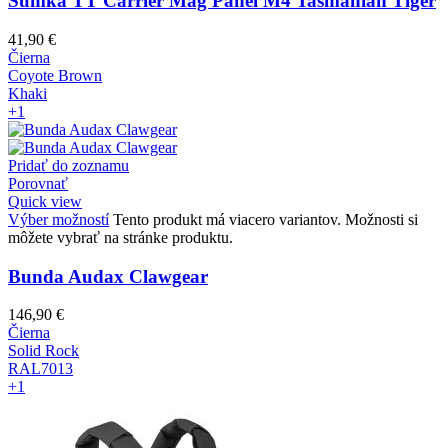
Sumka TT Carrier Mag Panel M4 Tasmanian Tiger
41,90
€
Čierna
Coyote Brown
Khaki
+1
Pridať do zoznamu
Porovnať
Quick view
Výber možností
Tento produkt má viacero variantov. Možnosti si
môžete vybrať na stránke produktu.
Bunda Audax Clawgear
146,90
€
Čierna
Solid Rock
RAL7013
+1