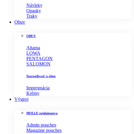
Návleky
Opasky
Traky
Obuv
OBUV
Altama
LOWA
PENTAGON
SALOMON
Starostlivosť o obuv
Impregnácia
Krémy
Výstroj
MOLLE príslušenstvo
Admin pouches
Magazine pouches