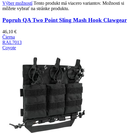
Výber možností
Tento produkt má viacero variantov. Možnosti si
môžete vybrať na stránke produktu.
Popruh QA Two Point Sling Mash Hook Clawgear
46,10
€
Čierna
RAL7013
Coyote