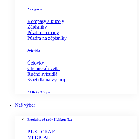
Navigácia
Kompasy a buzoly
Zápisníky
Púzdra na mapy
Púzdra na zápisníky
Svietidla
Čelovky
Chemické svetla
Ručné svietidlá
Svietidla na výstroj
Nášivky 3D pvc
Náš výber
Produktové rady Helikon-Tex
BUSHCRAFT
MEDICAL