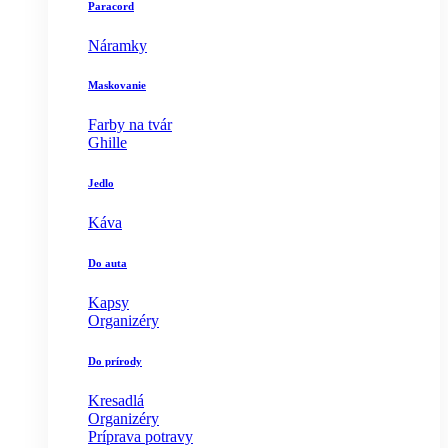
Paracord
Náramky
Maskovanie
Farby na tvár
Ghille
Jedlo
Káva
Do auta
Kapsy
Organizéry
Do prírody
Kresadlá
Organizéry
Príprava potravy