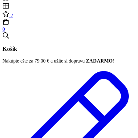
2
0
Košík
Nakúpte ešte za
79,00
€
a užite si dopravu
ZADARMO!