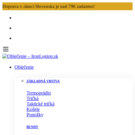
Doprava v rámci Slovenska je nad 79€ zadarmo!
Oblečenie
ZÁKLADNÁ VRSTVA
Termoprádlo
Tričká
Taktické tričká
Košele
Ponožky
BUNDY