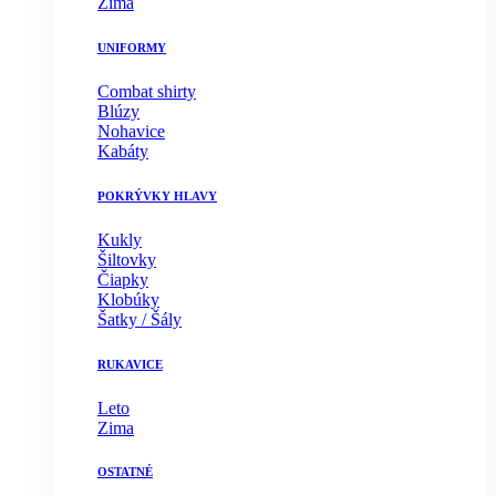
Zima
UNIFORMY
Combat shirty
Blúzy
Nohavice
Kabáty
POKRÝVKY HLAVY
Kukly
Šiltovky
Čiapky
Klobúky
Šatky / Šály
RUKAVICE
Leto
Zima
OSTATNÉ