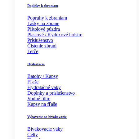
Doplnky k zbraniam
Popruhy k zbraniam
Tašky na zbrane
Pištolové púzdra
Plastové / Kydexové holstre
Príslušenstvo
Čistenie zbraní
Terče
Hydratácia
Batohy / Kapsy
Fľaše
Hydratačné vaky
Doplnky a príslušenstvo
Vodné filtre
Kapsy na fľaše
Vybavenie na bivakovanie
Bivakovacie vaky
Celty