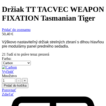
Držiak TT TACVEC WEAPON
FIXATION Tasmanian Tiger
Pridať do zoznamu
50,40
€
Výškovo nastaviteľný držiak strelných zbraní s dlhou hlavňou
pre modulárny panel predného sedadla.
21
ľudí si to práve teraz prezerá
Farba
:
Vyčistiť
Množstvo
-
+
Pridať do košíka
Porovnať
Zdieľať