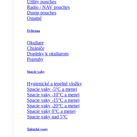
Utility pouches
Radio / NAV pouches
Dump pouches
Ostatné
Ochrana
Okuliare
Chrániče
Doplnky k okuliarom
Popruhy
Spacie vaky
Hygienické a tepelné vložky
Spacie vaky -5°C a menej
Spacie vaky -10°C a menej
Spacie vaky -15°C a menej
Spacie vaky -20°C a menej
Spacie vaky 0°C a menej
Spacie vaky nad 5°C
Taktické vesty