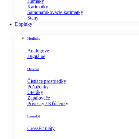
Hamaky
Karimatky
Samonafukovacie karimatky
Stany
Doplnky
Hodinky
Analógové
Digitálne
Ostatné
Čistiace prostriedky
Peňaženky
Uteráky
Zapalovače
Prívesky / Kľúčenky
CrossFit
CrossFit pláty