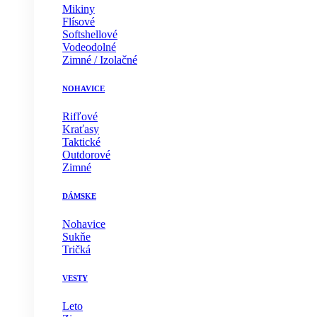
Mikiny
Flísové
Softshellové
Vodeodolné
Zimné / Izolačné
NOHAVICE
Rifľové
Kraťasy
Taktické
Outdorové
Zimné
DÁMSKE
Nohavice
Sukňe
Tričká
VESTY
Leto