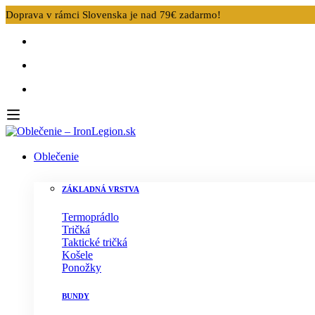
Doprava v rámci Slovenska je nad 79€ zadarmo!
Oblečenie
ZÁKLADNÁ VRSTVA
Termoprádlo
Tričká
Taktické tričká
Košele
Ponožky
BUNDY