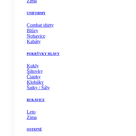
Zima
UNIFORMY
Combat shirty
Blúzy
Nohavice
Kabáty
POKRÝVKY HLAVY
Kukly
Šiltovky
Čiapky
Klobúky
Šatky / Šály
RUKAVICE
Leto
Zima
OSTATNÉ