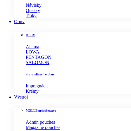
Návleky
Opasky
Traky
Obuv
OBUV
Altama
LOWA
PENTAGON
SALOMON
Starostlivosť o obuv
Impregnácia
Krémy
Výstroj
MOLLE príslušenstvo
Admin pouches
Magazine pouches