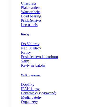
Chest rigs
Plate carriers
Warrior belts
Load bearing
Príslušenstvo
Leg panels
Batohy
Do 50 litrov
Nad 50 litrov
Kapsy
Príslušenstvo k batohom
Vaky
Kryty na batohy
Medic equipment
Doplnky
IFAK kapsy
Lekárničky (vybavené)
Medic batohy
Organizéry