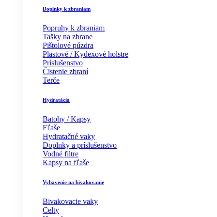
Doplnky k zbraniam
Popruhy k zbraniam
Tašky na zbrane
Pištolové púzdra
Plastové / Kydexové holstre
Príslušenstvo
Čistenie zbraní
Terče
Hydratácia
Batohy / Kapsy
Fľaše
Hydratačné vaky
Doplnky a príslušenstvo
Vodné filtre
Kapsy na fľaše
Vybavenie na bivakovanie
Bivakovacie vaky
Celty