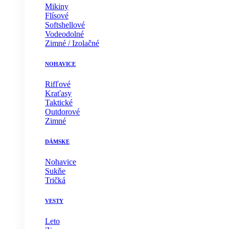
Mikiny
Flísové
Softshellové
Vodeodolné
Zimné / Izolačné
NOHAVICE
Rifľové
Kraťasy
Taktické
Outdorové
Zimné
DÁMSKE
Nohavice
Sukňe
Tričká
VESTY
Leto