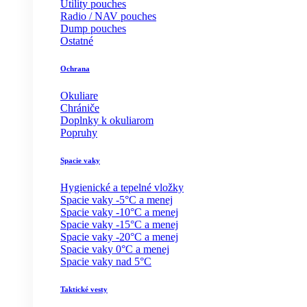
Utility pouches
Radio / NAV pouches
Dump pouches
Ostatné
Ochrana
Okuliare
Chrániče
Doplnky k okuliarom
Popruhy
Spacie vaky
Hygienické a tepelné vložky
Spacie vaky -5°C a menej
Spacie vaky -10°C a menej
Spacie vaky -15°C a menej
Spacie vaky -20°C a menej
Spacie vaky 0°C a menej
Spacie vaky nad 5°C
Taktické vesty