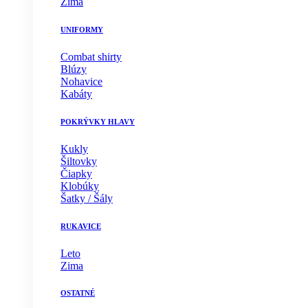
Zima
UNIFORMY
Combat shirty
Blúzy
Nohavice
Kabáty
POKRÝVKY HLAVY
Kukly
Šiltovky
Čiapky
Klobúky
Šatky / Šály
RUKAVICE
Leto
Zima
OSTATNÉ