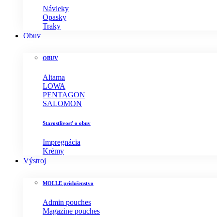
Návleky
Opasky
Traky
Obuv
OBUV
Altama
LOWA
PENTAGON
SALOMON
Starostlivosť o obuv
Impregnácia
Krémy
Výstroj
MOLLE príslušenstvo
Admin pouches
Magazine pouches