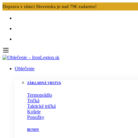
Doprava v rámci Slovenska je nad 79€ zadarmo!
Oblečenie
ZÁKLADNÁ VRSTVA
Termoprádlo
Tričká
Taktické tričká
Košele
Ponožky
BUNDY