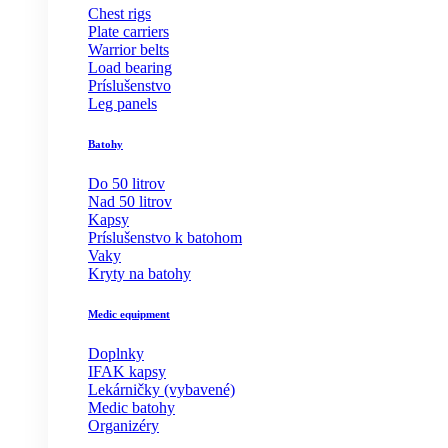
Chest rigs
Plate carriers
Warrior belts
Load bearing
Príslušenstvo
Leg panels
Batohy
Do 50 litrov
Nad 50 litrov
Kapsy
Príslušenstvo k batohom
Vaky
Kryty na batohy
Medic equipment
Doplnky
IFAK kapsy
Lekárničky (vybavené)
Medic batohy
Organizéry