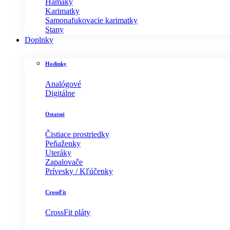
Hamaky
Karimatky
Samonafukovacie karimatky
Stany
Doplnky
Hodinky
Analógové
Digitálne
Ostatné
Čistiace prostriedky
Peňaženky
Uteráky
Zapalovače
Prívesky / Kľúčenky
CrossFit
CrossFit pláty