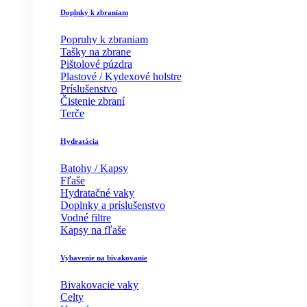
Doplnky k zbraniam
Popruhy k zbraniam
Tašky na zbrane
Pištolové púzdra
Plastové / Kydexové holstre
Príslušenstvo
Čistenie zbraní
Terče
Hydratácia
Batohy / Kapsy
Fľaše
Hydratačné vaky
Doplnky a príslušenstvo
Vodné filtre
Kapsy na fľaše
Vybavenie na bivakovanie
Bivakovacie vaky
Celty