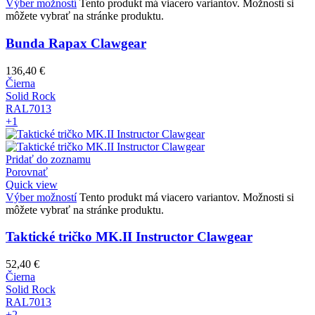
Výber možností
Tento produkt má viacero variantov. Možnosti si
môžete vybrať na stránke produktu.
Bunda Rapax Clawgear
136,40
€
Čierna
Solid Rock
RAL7013
+1
Pridať do zoznamu
Porovnať
Quick view
Výber možností
Tento produkt má viacero variantov. Možnosti si
môžete vybrať na stránke produktu.
Taktické tričko MK.II Instructor Clawgear
52,40
€
Čierna
Solid Rock
RAL7013
+2