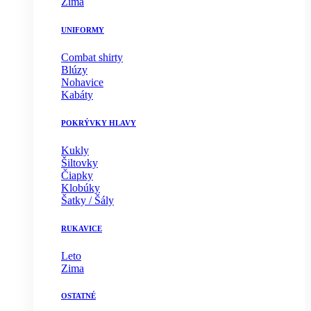
Zima
UNIFORMY
Combat shirty
Blúzy
Nohavice
Kabáty
POKRÝVKY HLAVY
Kukly
Šiltovky
Čiapky
Klobúky
Šatky / Šály
RUKAVICE
Leto
Zima
OSTATNÉ