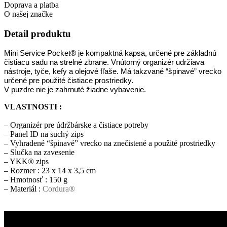
Doprava a platba
O našej značke
Detail produktu
Mini Service Pocket® je kompaktná kapsa, určené pre základnú
čistiacu sadu na strelné zbrane. Vnútorný organizér udržiava
nástroje, tyče, kefy a olejové fľaše. Má takzvané “špinavé” vrecko
určené pre použité čistiace prostriedky.
V puzdre nie je zahrnuté žiadne vybavenie.
VLASTNOSTI :
– Organizér pre údržbárske a čistiace potreby
– Panel ID na suchý zips
– Vyhradené “špinavé” vrecko na znečistené a použité prostriedky
– Slučka na zavesenie
– YKK® zips
– Rozmer : 23 x 14 x 3,5 cm
– Hmotnosť : 150 g
– Materiál :
Cordura®