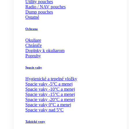
Utility pouches
Radio / NAV pouches
Dump pouches
Ostatné
Ochrana
Okuliare
Chrániče
Doplnky k okuliarom
Popruhy
Spacie vaky
Hygienické a tepelné vložky
Spacie vaky -5°C a menej
Spacie vaky -10°C a menej
Spacie vaky -15°C a menej
Spacie vaky -20°C a menej
Spacie vaky 0°C a menej
Spacie vaky nad 5°C
Taktické vesty