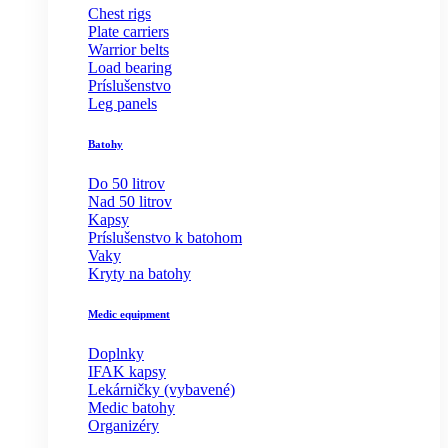
Chest rigs
Plate carriers
Warrior belts
Load bearing
Príslušenstvo
Leg panels
Batohy
Do 50 litrov
Nad 50 litrov
Kapsy
Príslušenstvo k batohom
Vaky
Kryty na batohy
Medic equipment
Doplnky
IFAK kapsy
Lekárničky (vybavené)
Medic batohy
Organizéry