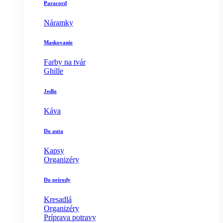
Paracord
Náramky
Maskovanie
Farby na tvár
Ghille
Jedlo
Káva
Do auta
Kapsy
Organizéry
Do prírody
Kresadlá
Organizéry
Príprava potravy