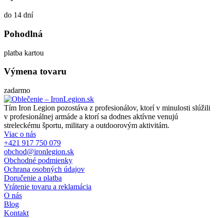
do 14 dní
Pohodlná
platba kartou
Výmena tovaru
zadarmo
Tím Iron Legion pozostáva z profesionálov, ktorí v minulosti slúžili
v profesionálnej armáde a ktorí sa dodnes aktívne venujú
streleckému športu, military a outdoorovým aktivitám.
Viac o nás
+421 917 750 079
obchod@ironlegion.sk
Obchodné podmienky
Ochrana osobných údajov
Doručenie a platba
Vrátenie tovaru a reklamácia
O nás
Blog
Kontakt