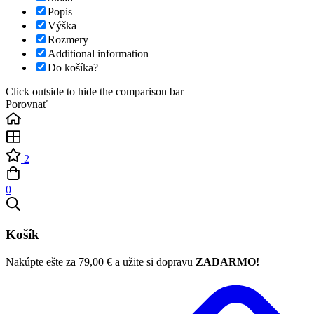
Popis
Výška
Rozmery
Additional information
Do košíka?
Click outside to hide the comparison bar
Porovnať
2
0
Košík
Nakúpte ešte za
79,00
€
a užite si dopravu
ZADARMO!