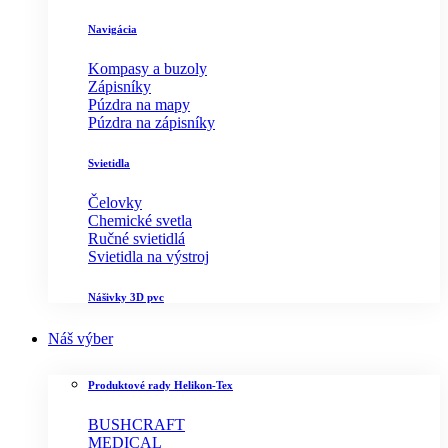
Navigácia
Kompasy a buzoly
Zápisníky
Púzdra na mapy
Púzdra na zápisníky
Svietidla
Čelovky
Chemické svetla
Ručné svietidlá
Svietidla na výstroj
Nášivky 3D pvc
Náš výber
Produktové rady Helikon-Tex
BUSHCRAFT
MEDICAL