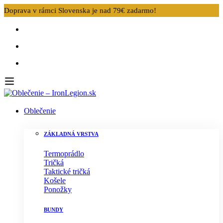
Doprava v rámci Slovenska je nad 79€ zadarmo!
Oblečenie
ZÁKLADNÁ VRSTVA
Termoprádlo
Tričká
Taktické tričká
Košele
Ponožky
BUNDY