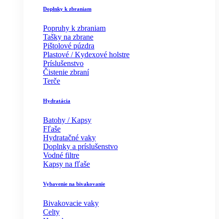
Doplnky k zbraniam
Popruhy k zbraniam
Tašky na zbrane
Pištolové púzdra
Plastové / Kydexové holstre
Príslušenstvo
Čistenie zbraní
Terče
Hydratácia
Batohy / Kapsy
Fľaše
Hydratačné vaky
Doplnky a príslušenstvo
Vodné filtre
Kapsy na fľaše
Vybavenie na bivakovanie
Bivakovacie vaky
Celty