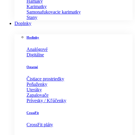
Hamaky
Karimatky
Samonafukovacie karimatky
Stany
Doplnky
Hodinky
Analógové
Digitálne
Ostatné
Čistiace prostriedky
Peňaženky
Uteráky
Zapalovače
Prívesky / Kľúčenky
CrossFit
CrossFit pláty