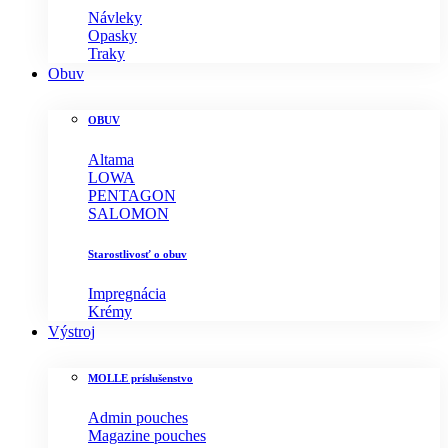
Návleky
Opasky
Traky
Obuv
OBUV
Altama
LOWA
PENTAGON
SALOMON
Starostlivosť o obuv
Impregnácia
Krémy
Výstroj
MOLLE príslušenstvo
Admin pouches
Magazine pouches