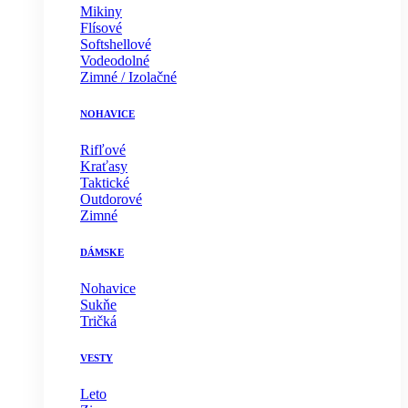
Mikiny
Flísové
Softshellové
Vodeodolné
Zimné / Izolačné
NOHAVICE
Rifľové
Kraťasy
Taktické
Outdorové
Zimné
DÁMSKE
Nohavice
Sukňe
Tričká
VESTY
Leto