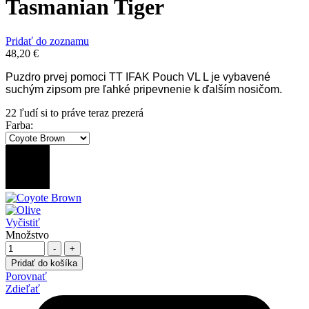
Tasmanian Tiger
Pridať do zoznamu
48,20
€
Puzdro prvej pomoci TT IFAK Pouch VL L je vybavené
suchým zipsom pre ľahké pripevnenie k ďalším nosičom.
22
ľudí si to práve teraz prezerá
Farba
:
Vyčistiť
Množstvo
-
+
Pridať do košíka
Porovnať
Zdieľať