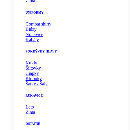
Zima
UNIFORMY
Combat shirty
Blúzy
Nohavice
Kabáty
POKRÝVKY HLAVY
Kukly
Šiltovky
Čiapky
Klobúky
Šatky / Šály
RUKAVICE
Leto
Zima
OSTATNÉ