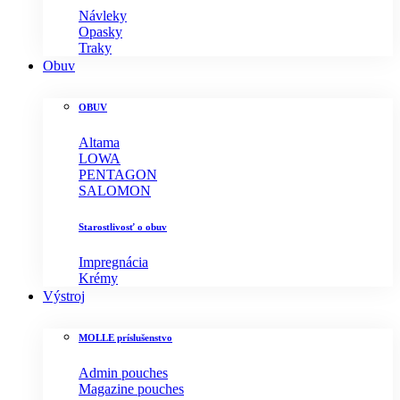
Návleky
Opasky
Traky
Obuv
OBUV
Altama
LOWA
PENTAGON
SALOMON
Starostlivosť o obuv
Impregnácia
Krémy
Výstroj
MOLLE príslušenstvo
Admin pouches
Magazine pouches