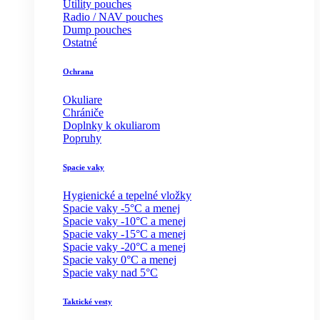
Utility pouches
Radio / NAV pouches
Dump pouches
Ostatné
Ochrana
Okuliare
Chrániče
Doplnky k okuliarom
Popruhy
Spacie vaky
Hygienické a tepelné vložky
Spacie vaky -5°C a menej
Spacie vaky -10°C a menej
Spacie vaky -15°C a menej
Spacie vaky -20°C a menej
Spacie vaky 0°C a menej
Spacie vaky nad 5°C
Taktické vesty