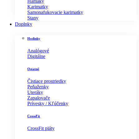
Hamaky
Karimatky
Samonafukovacie karimatky
Stany
Doplnky
Hodinky
Analógové
Digitálne
Ostatné
Čistiace prostriedky
Peňaženky
Uteráky
Zapalovače
Prívesky / Kľúčenky
CrossFit
CrossFit pláty