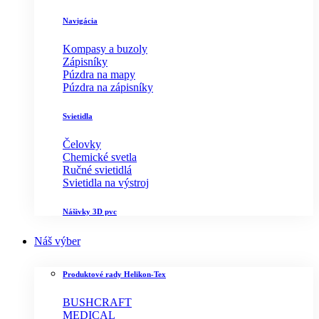
Navigácia
Kompasy a buzoly
Zápisníky
Púzdra na mapy
Púzdra na zápisníky
Svietidla
Čelovky
Chemické svetla
Ručné svietidlá
Svietidla na výstroj
Nášivky 3D pvc
Náš výber
Produktové rady Helikon-Tex
BUSHCRAFT
MEDICAL