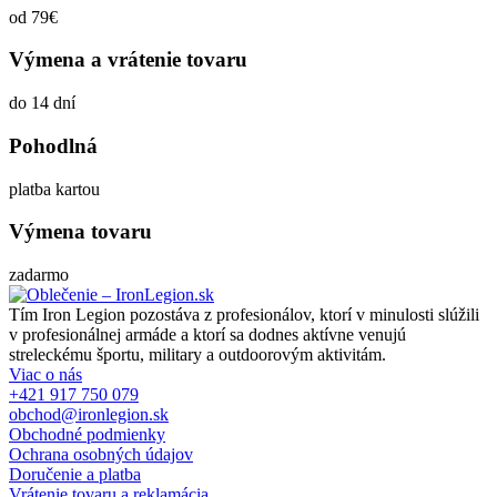
od 79€
Výmena a vrátenie tovaru
do 14 dní
Pohodlná
platba kartou
Výmena tovaru
zadarmo
Tím Iron Legion pozostáva z profesionálov, ktorí v minulosti slúžili
v profesionálnej armáde a ktorí sa dodnes aktívne venujú
streleckému športu, military a outdoorovým aktivitám.
Viac o nás
+421 917 750 079
obchod@ironlegion.sk
Obchodné podmienky
Ochrana osobných údajov
Doručenie a platba
Vrátenie tovaru a reklamácia