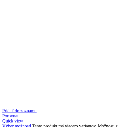
Pridať do zoznamu
Porovnať
Quick view
Výber možností
Tento produkt má viacero variantov. Možnosti si