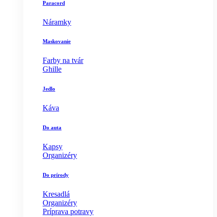
Paracord
Náramky
Maskovanie
Farby na tvár
Ghille
Jedlo
Káva
Do auta
Kapsy
Organizéry
Do prírody
Kresadlá
Organizéry
Príprava potravy