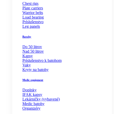
Chest rigs
Plate carriers
Warrior belts
Load bearing
Príslušenstvo
Leg panels
Batohy
Do 50 litrov
Nad 50 litrov
Kapsy
Príslušenstvo k batohom
Vaky
Kryty na batohy
Medic equipment
Doplnky
IFAK kapsy
Lekárničky (vybavené)
Medic batohy
Organizéry