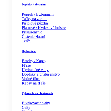
Doplnky k zbraniam
Popruhy k zbraniam
Tašky na zbrane
Pištolové púzdra
Plastové / Kydexové holstre
Príslušenstvo
Čistenie zbraní
Terče
Hydratácia
Batohy / Kapsy
Fľaše
Hydratačné vaky
Doplnky a príslušenstvo
Vodné filtre
Kapsy na fľaše
Vybavenie na bivakovanie
Bivakovacie vaky
Celty