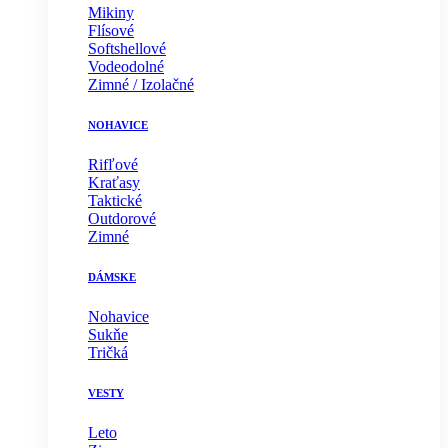
Mikiny
Flísové
Softshellové
Vodeodolné
Zimné / Izolačné
NOHAVICE
Rifľové
Kraťasy
Taktické
Outdorové
Zimné
DÁMSKE
Nohavice
Sukňe
Tričká
VESTY
Leto