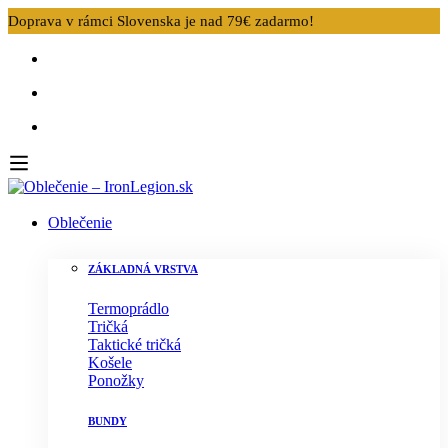
Doprava v rámci Slovenska je nad 79€ zadarmo!
Oblečenie
ZÁKLADNÁ VRSTVA
Termoprádlo
Tričká
Taktické tričká
Košele
Ponožky
BUNDY