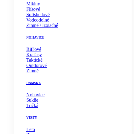
Mikiny
Flísové
Softshellové
Vodeodolné
Zimné / Izolačné
NOHAVICE
Rifľové
Kraťasy
Taktické
Outdorové
Zimné
DÁMSKE
Nohavice
Sukňe
Tričká
VESTY
Leto