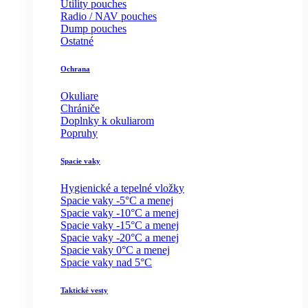
Utility pouches
Radio / NAV pouches
Dump pouches
Ostatné
Ochrana
Okuliare
Chrániče
Doplnky k okuliarom
Popruhy
Spacie vaky
Hygienické a tepelné vložky
Spacie vaky -5°C a menej
Spacie vaky -10°C a menej
Spacie vaky -15°C a menej
Spacie vaky -20°C a menej
Spacie vaky 0°C a menej
Spacie vaky nad 5°C
Taktické vesty