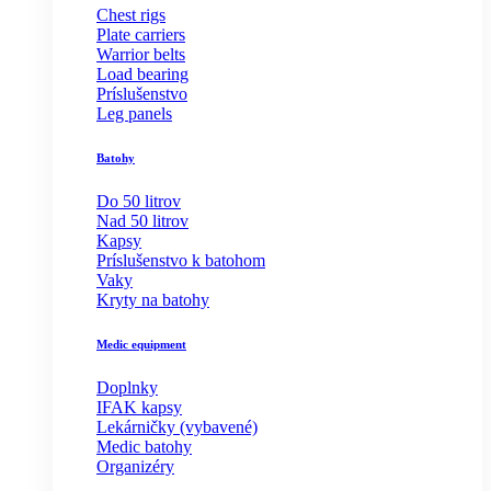
Chest rigs
Plate carriers
Warrior belts
Load bearing
Príslušenstvo
Leg panels
Batohy
Do 50 litrov
Nad 50 litrov
Kapsy
Príslušenstvo k batohom
Vaky
Kryty na batohy
Medic equipment
Doplnky
IFAK kapsy
Lekárničky (vybavené)
Medic batohy
Organizéry