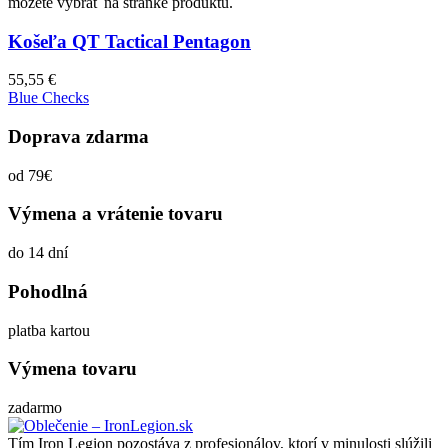
môžete vybrať na stránke produktu.
Košeľa QT Tactical Pentagon
55,55
€
Blue Checks
Doprava zdarma
od 79€
Výmena a vrátenie tovaru
do 14 dní
Pohodlná
platba kartou
Výmena tovaru
zadarmo
Tím Iron Legion pozostáva z profesionálov, ktorí v minulosti slúžili