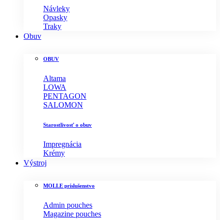
Návleky
Opasky
Traky
Obuv
OBUV
Altama
LOWA
PENTAGON
SALOMON
Starostlivosť o obuv
Impregnácia
Krémy
Výstroj
MOLLE príslušenstvo
Admin pouches
Magazine pouches