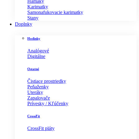
Hamaky
Karimatky
Samonafukovacie karimatky
Stany
Doplnky
Hodinky
Analógové
Digitálne
Ostatné
Čistiace prostriedky
Peňaženky
Uteráky
Zapalovače
Prívesky / Kľúčenky
CrossFit
CrossFit pláty