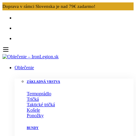
Doprava v rámci Slovenska je nad 79€ zadarmo!
Oblečenie
ZÁKLADNÁ VRSTVA
Termoprádlo
Tričká
Taktické tričká
Košele
Ponožky
BUNDY