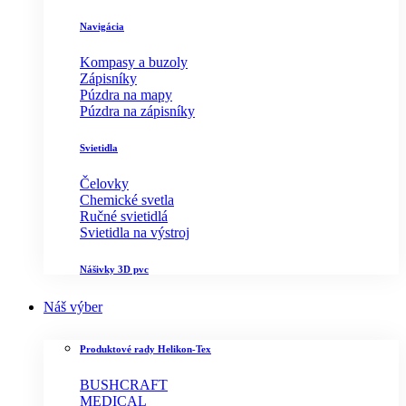
Navigácia
Kompasy a buzoly
Zápisníky
Púzdra na mapy
Púzdra na zápisníky
Svietidla
Čelovky
Chemické svetla
Ručné svietidlá
Svietidla na výstroj
Nášivky 3D pvc
Náš výber
Produktové rady Helikon-Tex
BUSHCRAFT
MEDICAL