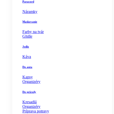
Paracord
Náramky
Maskovanie
Farby na tvár
Ghille
Jedlo
Káva
Do auta
Kapsy
Organizéry
Do prírody
Kresadlá
Organizéry
Príprava potravy