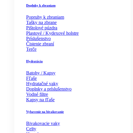
Doplnky k zbraniam
Popruhy k zbraniam
Tašky na zbrane
Pištolové púzdra
Plastové / Kydexové holstre
Príslušenstvo
Čistenie zbraní
Terče
Hydratácia
Batohy / Kapsy
Fľaše
Hydratačné vaky
Doplnky a príslušenstvo
Vodné filtre
Kapsy na fľaše
Vybavenie na bivakovanie
Bivakovacie vaky
Celty