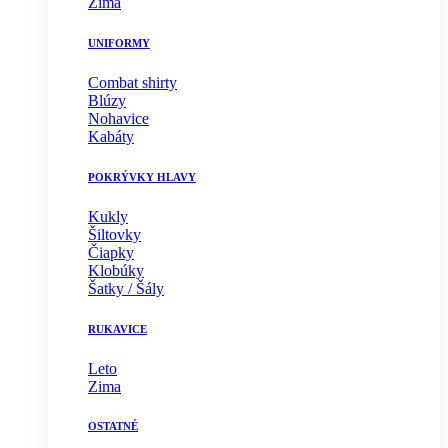
Zima
UNIFORMY
Combat shirty
Blúzy
Nohavice
Kabáty
POKRÝVKY HLAVY
Kukly
Šiltovky
Čiapky
Klobúky
Šatky / Šály
RUKAVICE
Leto
Zima
OSTATNÉ