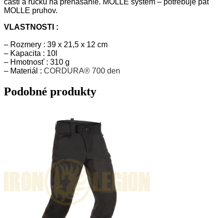
časti a rúčku na prenášanie. MOLLE systém – potrebuje päť
MOLLE pruhov.
VLASTNOSTI :
– Rozmery : 39 x 21,5 x 12 cm
– Kapacita : 10l
– Hmotnosť : 310 g
– Materiál :
CORDURA® 700 den
Podobné produkty