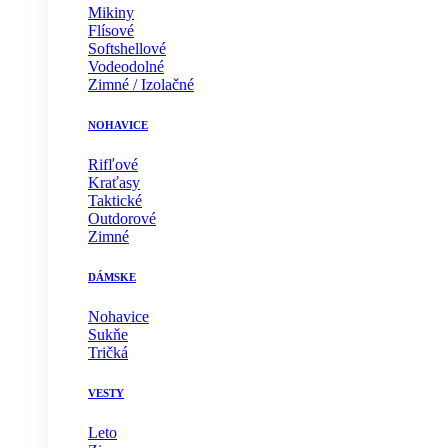
Mikiny
Flísové
Softshellové
Vodeodolné
Zimné / Izolačné
NOHAVICE
Rifľové
Kraťasy
Taktické
Outdorové
Zimné
DÁMSKE
Nohavice
Sukňe
Tričká
VESTY
Leto