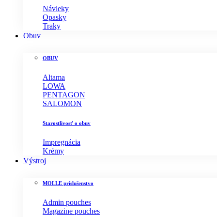
Návleky
Opasky
Traky
Obuv
OBUV
Altama
LOWA
PENTAGON
SALOMON
Starostlivosť o obuv
Impregnácia
Krémy
Výstroj
MOLLE príslušenstvo
Admin pouches
Magazine pouches