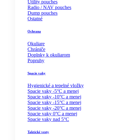
Utility pouches
Radio / NAV pouches
Dump pouches
Ostatné
Ochrana
Okuliare
Chrániče
Doplnky k okuliarom
Popruhy
Spacie vaky
Hygienické a tepelné vložky
Spacie vaky -5°C a menej
Spacie vaky -10°C a menej
Spacie vaky -15°C a menej
Spacie vaky -20°C a menej
Spacie vaky 0°C a menej
Spacie vaky nad 5°C
Taktické vesty