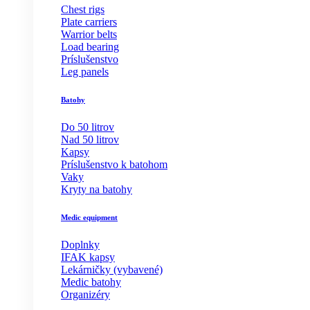
Chest rigs
Plate carriers
Warrior belts
Load bearing
Príslušenstvo
Leg panels
Batohy
Do 50 litrov
Nad 50 litrov
Kapsy
Príslušenstvo k batohom
Vaky
Kryty na batohy
Medic equipment
Doplnky
IFAK kapsy
Lekárničky (vybavené)
Medic batohy
Organizéry