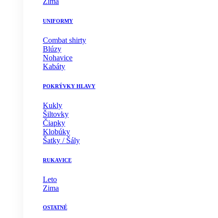
Zima
UNIFORMY
Combat shirty
Blúzy
Nohavice
Kabáty
POKRÝVKY HLAVY
Kukly
Šiltovky
Čiapky
Klobúky
Šatky / Šály
RUKAVICE
Leto
Zima
OSTATNÉ