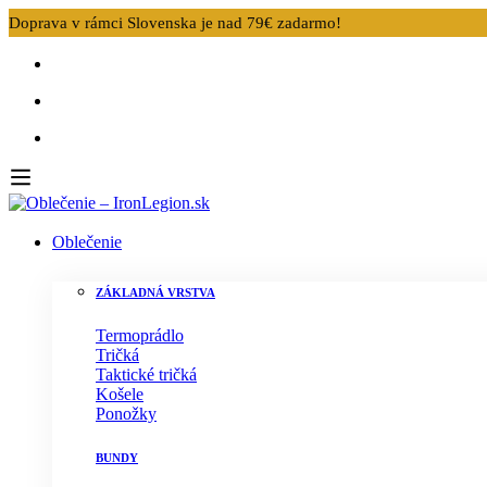
Doprava v rámci Slovenska je nad 79€ zadarmo!
Oblečenie
ZÁKLADNÁ VRSTVA
Termoprádlo
Tričká
Taktické tričká
Košele
Ponožky
BUNDY