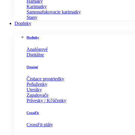
Hamaky
Karimatky
Samonafukovacie karimatky
Stany
Doplnky
Hodinky
Analógové
Digitálne
Ostatné
Čistiace prostriedky
Peňaženky
Uteráky
Zapalovače
Prívesky / Kľúčenky
CrossFit
CrossFit pláty