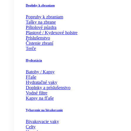
Doplnky k zbraniam
Popruhy k zbraniam
Tašky na zbrane
Pištolové púzdra
Plastové / Kydexové holstre
Príslušenstvo
Čistenie zbraní
Terče
Hydratácia
Batohy / Kapsy
Fľaše
Hydratačné vaky
Doplnky a príslušenstvo
Vodné filtre
Kapsy na fľaše
Vybavenie na bivakovanie
Bivakovacie vaky
Celty