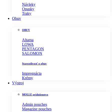
Návleky
Opasky
Traky
Obuv
OBUV
Altama
LOWA
PENTAGON
SALOMON
Starostlivosť o obuv
Impregnácia
Krémy
Výstroj
MOLLE príslušenstvo
Admin pouches
Magazine pouches