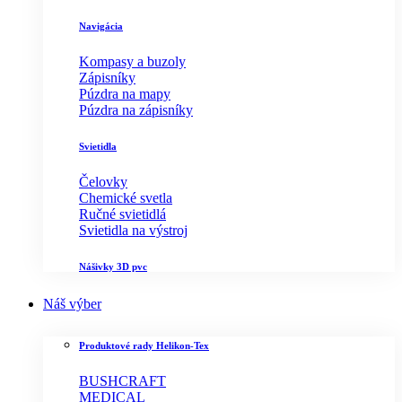
Navigácia
Kompasy a buzoly
Zápisníky
Púzdra na mapy
Púzdra na zápisníky
Svietidla
Čelovky
Chemické svetla
Ručné svietidlá
Svietidla na výstroj
Nášivky 3D pvc
Náš výber
Produktové rady Helikon-Tex
BUSHCRAFT
MEDICAL