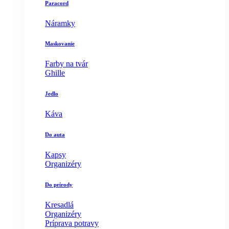
Paracord
Náramky
Maskovanie
Farby na tvár
Ghille
Jedlo
Káva
Do auta
Kapsy
Organizéry
Do prírody
Kresadlá
Organizéry
Príprava potravy