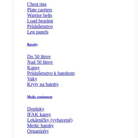
Chest rigs
Plate carriers
Warrior belts
Load bearing
Príslušenstvo
Leg panels
Batohy
Do 50 litrov
Nad 50 litrov
Kapsy
Príslušenstvo k batohom
Vaky
Kryty na batohy
Medic equipment
Doplnky
IFAK kapsy
Lekárničky (vybavené)
Medic batohy
Organizéry