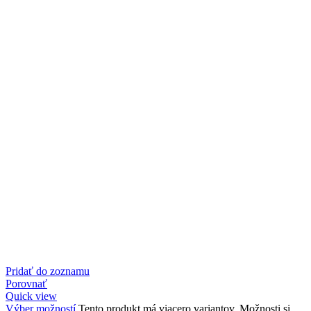
Pridať do zoznamu
Porovnať
Quick view
Výber možností
Tento produkt má viacero variantov. Možnosti si