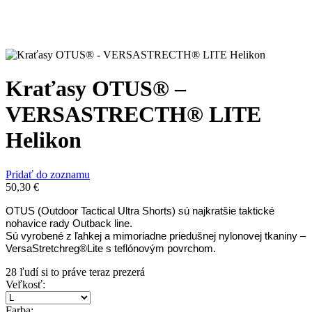
Kraťasy OTUS® –
VERSASTRECTH® LITE
Helikon
Pridať do zoznamu
50,30
€
OTUS (Outdoor Tactical Ultra Shorts) sú najkratšie taktické
nohavice rady Outback line.
Sú vyrobené z ľahkej a mimoriadne priedušnej nylonovej tkaniny –
VersaStretchreg®Lite s teflónovým povrchom.
28
ľudí si to práve teraz prezerá
Veľkosť
:
Farba
: