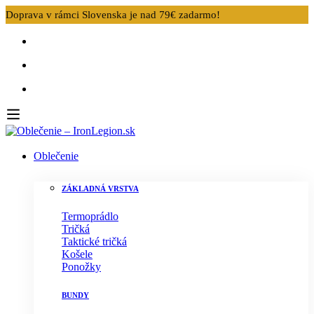
Doprava v rámci Slovenska je nad 79€ zadarmo!
Oblečenie
ZÁKLADNÁ VRSTVA
Termoprádlo
Tričká
Taktické tričká
Košele
Ponožky
BUNDY