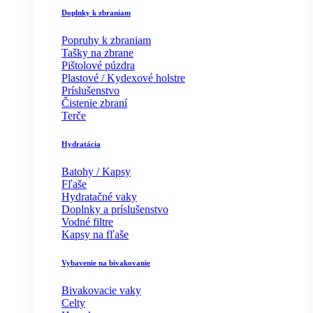
Doplnky k zbraniam
Popruhy k zbraniam
Tašky na zbrane
Pištolové púzdra
Plastové / Kydexové holstre
Príslušenstvo
Čistenie zbraní
Terče
Hydratácia
Batohy / Kapsy
Fľaše
Hydratačné vaky
Doplnky a príslušenstvo
Vodné filtre
Kapsy na fľaše
Vybavenie na bivakovanie
Bivakovacie vaky
Celty