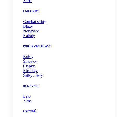
Zima
UNIFORMY
Combat shirty
Blúzy
Nohavice
Kabáty
POKRÝVKY HLAVY
Kukly
Šiltovky
Čiapky
Klobúky
Šatky / Šály
RUKAVICE
Leto
Zima
OSTATNÉ