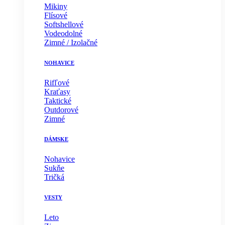
Mikiny
Flísové
Softshellové
Vodeodolné
Zimné / Izolačné
NOHAVICE
Rifľové
Kraťasy
Taktické
Outdorové
Zimné
DÁMSKE
Nohavice
Sukňe
Tričká
VESTY
Leto