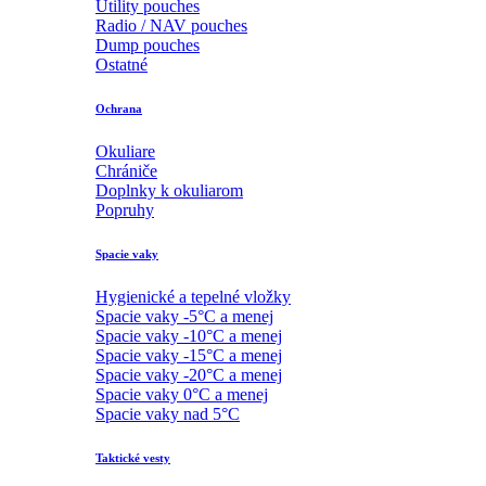
Utility pouches
Radio / NAV pouches
Dump pouches
Ostatné
Ochrana
Okuliare
Chrániče
Doplnky k okuliarom
Popruhy
Spacie vaky
Hygienické a tepelné vložky
Spacie vaky -5°C a menej
Spacie vaky -10°C a menej
Spacie vaky -15°C a menej
Spacie vaky -20°C a menej
Spacie vaky 0°C a menej
Spacie vaky nad 5°C
Taktické vesty