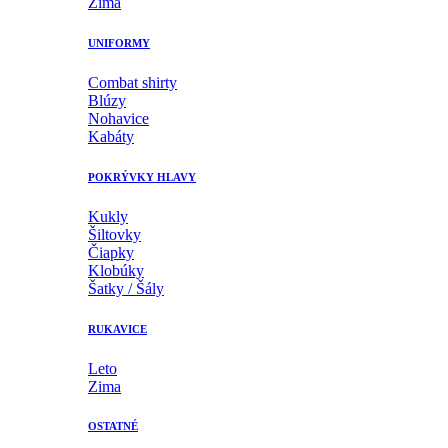
Zima
UNIFORMY
Combat shirty
Blúzy
Nohavice
Kabáty
POKRÝVKY HLAVY
Kukly
Šiltovky
Čiapky
Klobúky
Šatky / Šály
RUKAVICE
Leto
Zima
OSTATNÉ