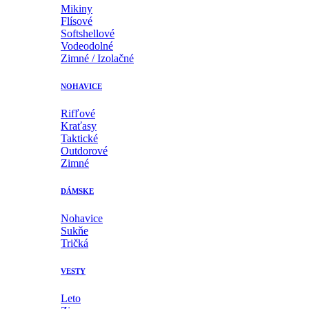
Mikiny
Flísové
Softshellové
Vodeodolné
Zimné / Izolačné
NOHAVICE
Rifľové
Kraťasy
Taktické
Outdorové
Zimné
DÁMSKE
Nohavice
Sukňe
Tričká
VESTY
Leto