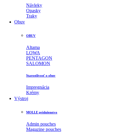
Návleky
Opasky
Traky
Obuv
OBUV
Altama
LOWA
PENTAGON
SALOMON
Starostlivosť o obuv
Impregnácia
Krémy
Výstroj
MOLLE príslušenstvo
Admin pouches
Magazine pouches