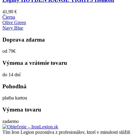
41,90
€
Čierna
Olive Green
Navy Blue
Doprava zdarma
od 79€
Výmena a vrátenie tovaru
do 14 dní
Pohodlná
platba kartou
Výmena tovaru
zadarmo
Tím Iron Legion pozostáva z profesionálov, ktorí v minulosti slúžili