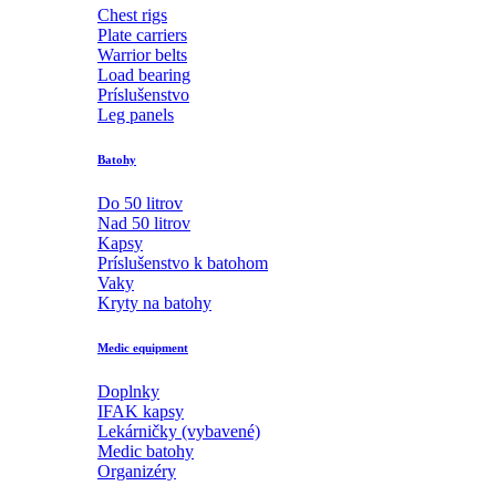
Chest rigs
Plate carriers
Warrior belts
Load bearing
Príslušenstvo
Leg panels
Batohy
Do 50 litrov
Nad 50 litrov
Kapsy
Príslušenstvo k batohom
Vaky
Kryty na batohy
Medic equipment
Doplnky
IFAK kapsy
Lekárničky (vybavené)
Medic batohy
Organizéry