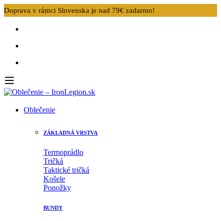
Doprava v rámci Slovenska je nad 79€ zadarmo!
Oblečenie
ZÁKLADNÁ VRSTVA
Termoprádlo
Tričká
Taktické tričká
Košele
Ponožky
BUNDY