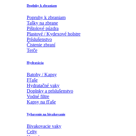
Doplnky k zbraniam
Popruhy k zbraniam
Tašky na zbrane
Pištolové púzdra
Plastové / Kydexové holstre
Príslušenstvo
Čistenie zbraní
Terče
Hydratácia
Batohy / Kapsy
Fľaše
Hydratačné vaky
Doplnky a príslušenstvo
Vodné filtre
Kapsy na fľaše
Vybavenie na bivakovanie
Bivakovacie vaky
Celty