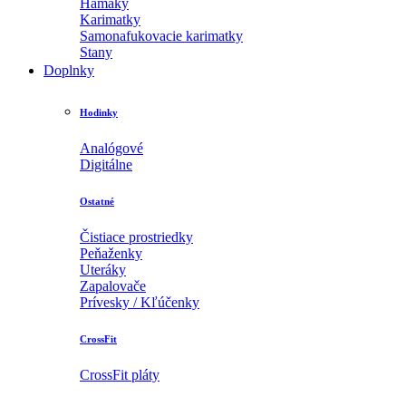
Hamaky
Karimatky
Samonafukovacie karimatky
Stany
Doplnky
Hodinky
Analógové
Digitálne
Ostatné
Čistiace prostriedky
Peňaženky
Uteráky
Zapalovače
Prívesky / Kľúčenky
CrossFit
CrossFit pláty