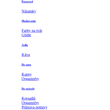
Paracord
Náramky
Maskovanie
Farby na tvár
Ghille
Jedlo
Káva
Do auta
Kapsy
Organizéry
Do prírody
Kresadlá
Organizéry
Príprava potravy