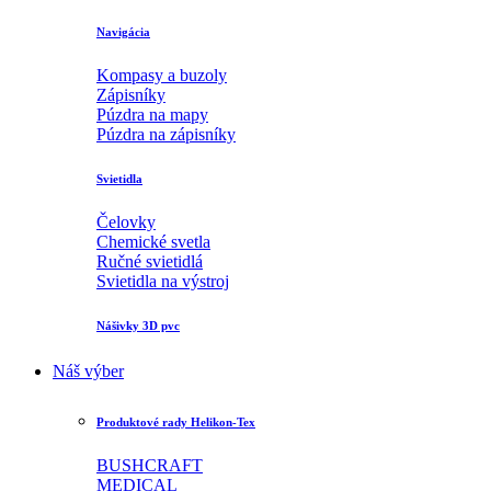
Navigácia
Kompasy a buzoly
Zápisníky
Púzdra na mapy
Púzdra na zápisníky
Svietidla
Čelovky
Chemické svetla
Ručné svietidlá
Svietidla na výstroj
Nášivky 3D pvc
Náš výber
Produktové rady Helikon-Tex
BUSHCRAFT
MEDICAL