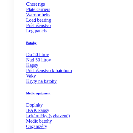
Chest rigs
Plate carriers
Warrior belts
Load bearing
Príslušenstvo
Leg panels
Batohy
Do 50 litrov
Nad 50 litrov
Kapsy
Príslušenstvo k batohom
Vaky
Kryty na batohy
Medic equipment
Doplnky
IFAK kapsy
Lekárničky (vybavené)
Medic batohy
Organizéry