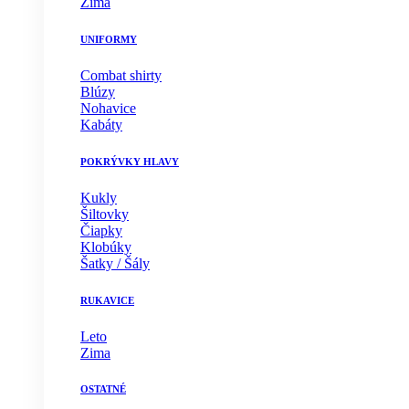
Zima
UNIFORMY
Combat shirty
Blúzy
Nohavice
Kabáty
POKRÝVKY HLAVY
Kukly
Šiltovky
Čiapky
Klobúky
Šatky / Šály
RUKAVICE
Leto
Zima
OSTATNÉ