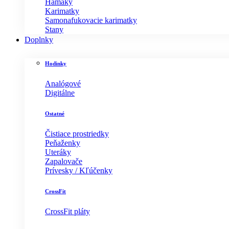
Hamaky
Karimatky
Samonafukovacie karimatky
Stany
Doplnky
Hodinky
Analógové
Digitálne
Ostatné
Čistiace prostriedky
Peňaženky
Uteráky
Zapalovače
Prívesky / Kľúčenky
CrossFit
CrossFit pláty