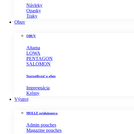
Návleky
Opasky
Traky
Obuv
OBUV
Altama
LOWA
PENTAGON
SALOMON
Starostlivosť o obuv
Impregnácia
Krémy
Výstroj
MOLLE príslušenstvo
Admin pouches
Magazine pouches