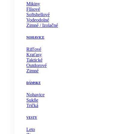
Mikiny
Flísové
Softshellové
Vodeodolné
Zimné / Izolačné
NOHAVICE
Rifľové
Kraťasy
Taktické
Outdorové
Zimné
DÁMSKE
Nohavice
Sukňe
Tričká
VESTY
Leto