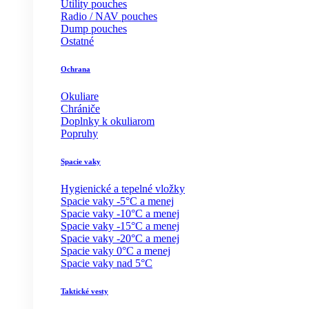
Utility pouches
Radio / NAV pouches
Dump pouches
Ostatné
Ochrana
Okuliare
Chrániče
Doplnky k okuliarom
Popruhy
Spacie vaky
Hygienické a tepelné vložky
Spacie vaky -5°C a menej
Spacie vaky -10°C a menej
Spacie vaky -15°C a menej
Spacie vaky -20°C a menej
Spacie vaky 0°C a menej
Spacie vaky nad 5°C
Taktické vesty