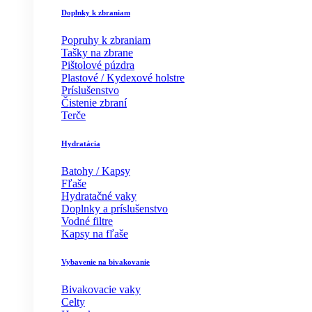
Doplnky k zbraniam
Popruhy k zbraniam
Tašky na zbrane
Pištolové púzdra
Plastové / Kydexové holstre
Príslušenstvo
Čistenie zbraní
Terče
Hydratácia
Batohy / Kapsy
Fľaše
Hydratačné vaky
Doplnky a príslušenstvo
Vodné filtre
Kapsy na fľaše
Vybavenie na bivakovanie
Bivakovacie vaky
Celty