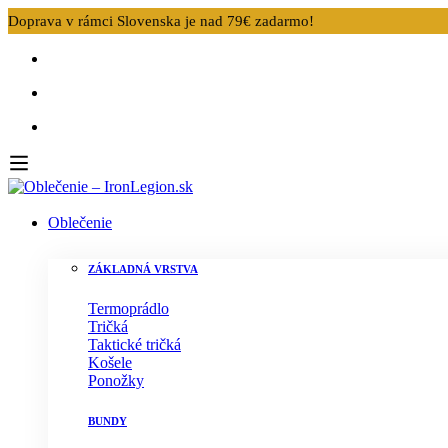
Doprava v rámci Slovenska je nad 79€ zadarmo!
Oblečenie
ZÁKLADNÁ VRSTVA
Termoprádlo
Tričká
Taktické tričká
Košele
Ponožky
BUNDY