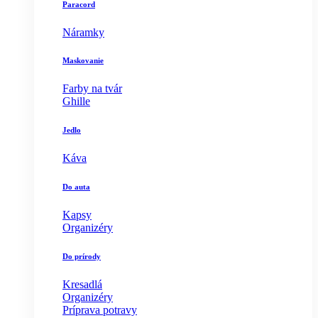
Paracord
Náramky
Maskovanie
Farby na tvár
Ghille
Jedlo
Káva
Do auta
Kapsy
Organizéry
Do prírody
Kresadlá
Organizéry
Príprava potravy