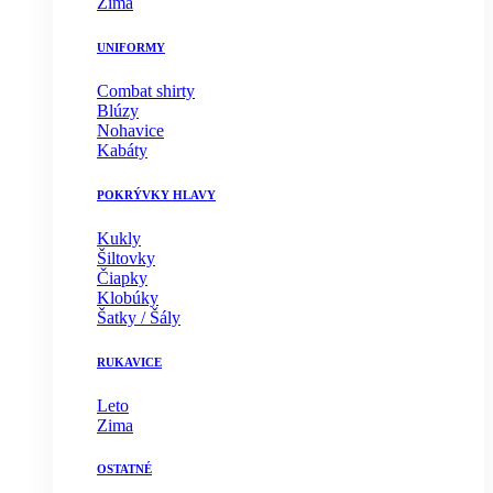
Zima
UNIFORMY
Combat shirty
Blúzy
Nohavice
Kabáty
POKRÝVKY HLAVY
Kukly
Šiltovky
Čiapky
Klobúky
Šatky / Šály
RUKAVICE
Leto
Zima
OSTATNÉ