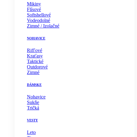
Mikiny
Flísové
Softshellové
Vodeodolné
Zimné / Izolačné
NOHAVICE
Rifľové
Kraťasy
Taktické
Outdorové
Zimné
DÁMSKE
Nohavice
Sukňe
Tričká
VESTY
Leto