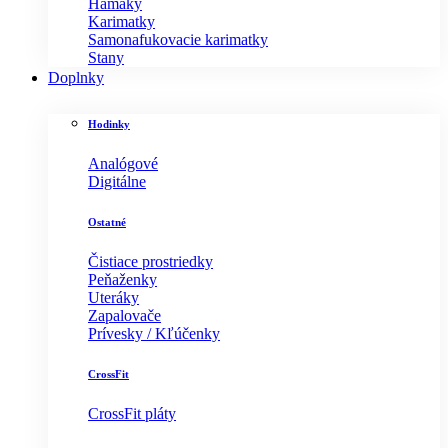
Hamaky
Karimatky
Samonafukovacie karimatky
Stany
Doplnky
Hodinky
Analógové
Digitálne
Ostatné
Čistiace prostriedky
Peňaženky
Uteráky
Zapalovače
Prívesky / Kľúčenky
CrossFit
CrossFit pláty