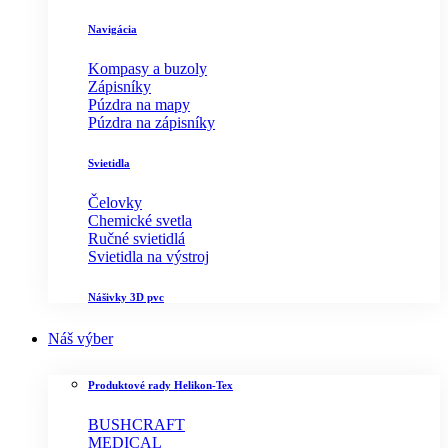
Navigácia
Kompasy a buzoly
Zápisníky
Púzdra na mapy
Púzdra na zápisníky
Svietidla
Čelovky
Chemické svetla
Ručné svietidlá
Svietidla na výstroj
Nášivky 3D pvc
Náš výber
Produktové rady Helikon-Tex
BUSHCRAFT
MEDICAL