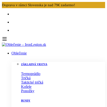
Doprava v rámci Slovenska je nad 79€ zadarmo!
Oblečenie
ZÁKLADNÁ VRSTVA
Termoprádlo
Tričká
Taktické tričká
Košele
Ponožky
BUNDY