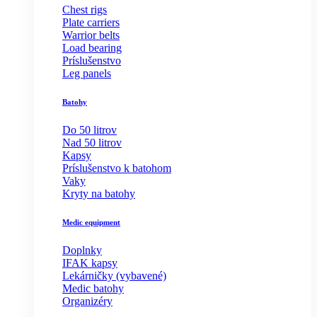
Chest rigs
Plate carriers
Warrior belts
Load bearing
Príslušenstvo
Leg panels
Batohy
Do 50 litrov
Nad 50 litrov
Kapsy
Príslušenstvo k batohom
Vaky
Kryty na batohy
Medic equipment
Doplnky
IFAK kapsy
Lekárničky (vybavené)
Medic batohy
Organizéry