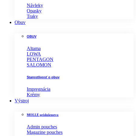
Návleky
Opasky
Traky
Obuv
OBUV
Altama
LOWA
PENTAGON
SALOMON
Starostlivosť o obuv
Impregnácia
Krémy
Výstroj
MOLLE príslušenstvo
Admin pouches
Magazine pouches