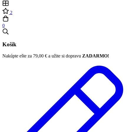
2
0
Košík
Nakúpte ešte za
79,00
€
a užite si dopravu
ZADARMO!