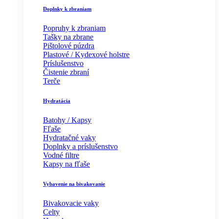
Doplnky k zbraniam
Popruhy k zbraniam
Tašky na zbrane
Pištolové púzdra
Plastové / Kydexové holstre
Príslušenstvo
Čistenie zbraní
Terče
Hydratácia
Batohy / Kapsy
Fľaše
Hydratačné vaky
Doplnky a príslušenstvo
Vodné filtre
Kapsy na fľaše
Vybavenie na bivakovanie
Bivakovacie vaky
Celty