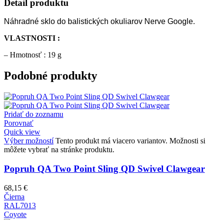
Detail produktu
Náhradné sklo do balistických okuliarov Nerve Google.
VLASTNOSTI :
– Hmotnosť : 19 g
Podobné produkty
Pridať do zoznamu
Porovnať
Quick view
Výber možností
Tento produkt má viacero variantov. Možnosti si
môžete vybrať na stránke produktu.
Popruh QA Two Point Sling QD Swivel Clawgear
68,15
€
Čierna
RAL7013
Coyote