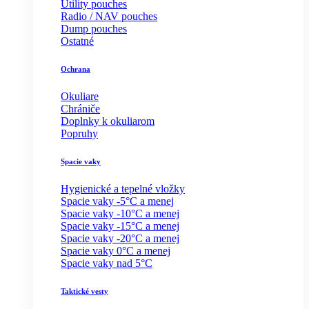
Utility pouches
Radio / NAV pouches
Dump pouches
Ostatné
Ochrana
Okuliare
Chrániče
Doplnky k okuliarom
Popruhy
Spacie vaky
Hygienické a tepelné vložky
Spacie vaky -5°C a menej
Spacie vaky -10°C a menej
Spacie vaky -15°C a menej
Spacie vaky -20°C a menej
Spacie vaky 0°C a menej
Spacie vaky nad 5°C
Taktické vesty