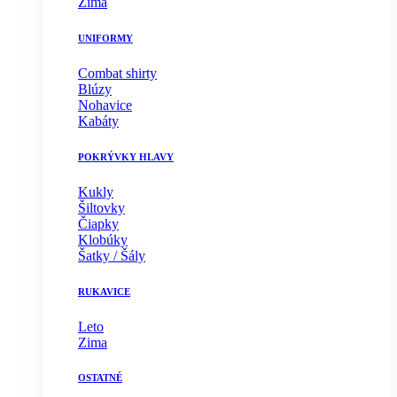
Zima
UNIFORMY
Combat shirty
Blúzy
Nohavice
Kabáty
POKRÝVKY HLAVY
Kukly
Šiltovky
Čiapky
Klobúky
Šatky / Šály
RUKAVICE
Leto
Zima
OSTATNÉ