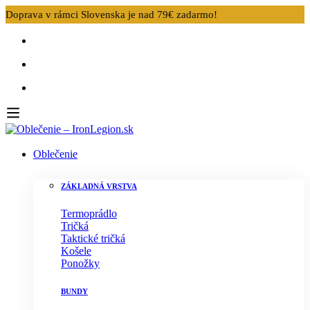
Doprava v rámci Slovenska je nad 79€ zadarmo!
Oblečenie
ZÁKLADNÁ VRSTVA
Termoprádlo
Tričká
Taktické tričká
Košele
Ponožky
BUNDY