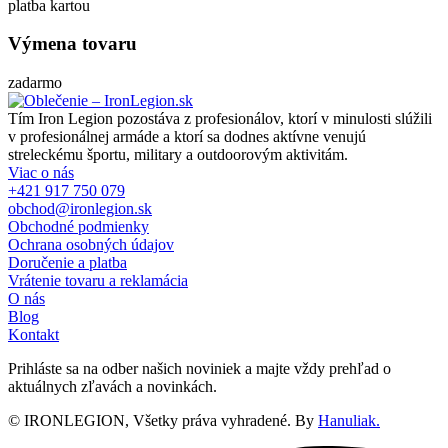
platba kartou
Výmena tovaru
zadarmo
Tím Iron Legion pozostáva z profesionálov, ktorí v minulosti slúžili
v profesionálnej armáde a ktorí sa dodnes aktívne venujú
streleckému športu, military a outdoorovým aktivitám.
Viac o nás
+421 917 750 079
obchod@ironlegion.sk
Obchodné podmienky
Ochrana osobných údajov
Doručenie a platba
Vrátenie tovaru a reklamácia
O nás
Blog
Kontakt
Prihláste sa na odber našich noviniek a majte vždy prehľad o
aktuálnych zľavách a novinkách.
© IRONLEGION, Všetky práva vyhradené. By
Hanuliak.