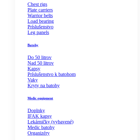
Chest rigs
Plate carriers
Warrior belts
Load bearing
Príslušenstvo
Leg panels
Batohy
Do 50 litrov
Nad 50 litrov
Kapsy
Príslušenstvo k batohom
Vaky
Kryty na batohy
Medic equipment
Doplnky
IFAK kapsy
Lekárničky (vybavené)
Medic batohy
Organizéry