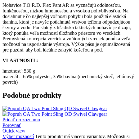
Nohavice T.O.R.D. Flex Pant AR sa vyznačujú odolnosťou,
funkčnosťou, nízkou hmotnosťou a vysokou pohyblivosťou. Na
dosiahnutie čo najlepšej voľnosti pohybu bola použitá elastická
tkanina, ktorá je navyše potiahnutá vrstvou teflonu odpudzujúcou
škvrny a vodu. Podstatný z hľadiska taktických nohavíc je dizajn,
ktorý ponúka veľa možností úložného priestoru vo vreckách.
Premyslená koncepcia vreciek a vnútorných vreciek ponúka veľa
možností na usporiadanie výstroja. Výška pásu je optimalizovaná
pre puzdrá, aby boli ideálne zakryté košeľou a pod.
VLASTNOSTI :
hmotnosť: 530 g
materiál : 65% polyester, 35% bavlna (mechanický streč, teflónový
povrch)
Podobné produkty
Pridať do zoznamu
Porovnať
Quick view
Výber možností
Tento produkt má viacero variantov. Možnosti si