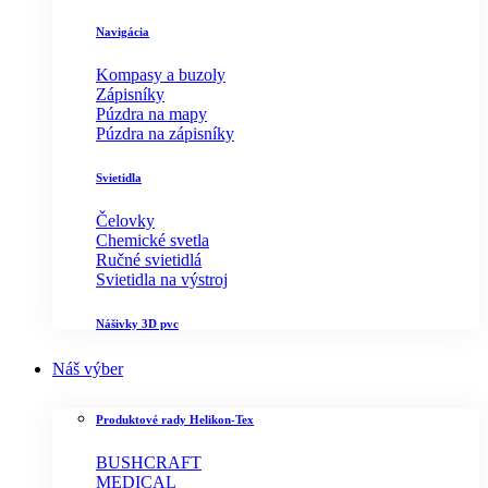
Navigácia
Kompasy a buzoly
Zápisníky
Púzdra na mapy
Púzdra na zápisníky
Svietidla
Čelovky
Chemické svetla
Ručné svietidlá
Svietidla na výstroj
Nášivky 3D pvc
Náš výber
Produktové rady Helikon-Tex
BUSHCRAFT
MEDICAL