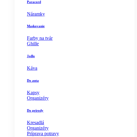
Paracord
Náramky
Maskovanie
Farby na tvár
Ghille
Jedlo
Káva
Do auta
Kapsy
Organizéry
Do prírody
Kresadlá
Organizéry
Príprava potravy