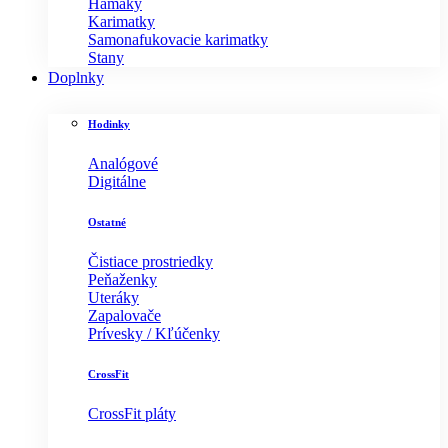
Hamaky
Karimatky
Samonafukovacie karimatky
Stany
Doplnky
Hodinky
Analógové
Digitálne
Ostatné
Čistiace prostriedky
Peňaženky
Uteráky
Zapalovače
Prívesky / Kľúčenky
CrossFit
CrossFit pláty