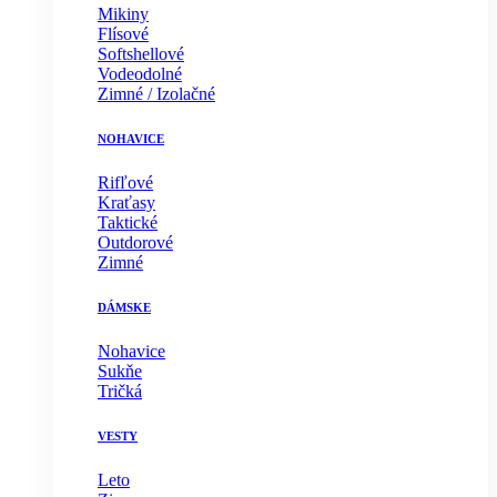
Mikiny
Flísové
Softshellové
Vodeodolné
Zimné / Izolačné
NOHAVICE
Rifľové
Kraťasy
Taktické
Outdorové
Zimné
DÁMSKE
Nohavice
Sukňe
Tričká
VESTY
Leto