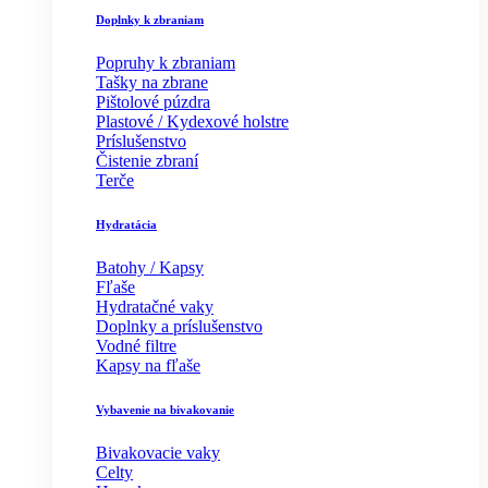
Doplnky k zbraniam
Popruhy k zbraniam
Tašky na zbrane
Pištolové púzdra
Plastové / Kydexové holstre
Príslušenstvo
Čistenie zbraní
Terče
Hydratácia
Batohy / Kapsy
Fľaše
Hydratačné vaky
Doplnky a príslušenstvo
Vodné filtre
Kapsy na fľaše
Vybavenie na bivakovanie
Bivakovacie vaky
Celty