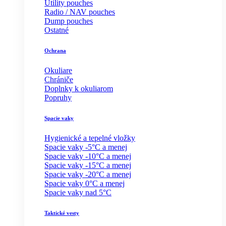
Utility pouches
Radio / NAV pouches
Dump pouches
Ostatné
Ochrana
Okuliare
Chrániče
Doplnky k okuliarom
Popruhy
Spacie vaky
Hygienické a tepelné vložky
Spacie vaky -5°C a menej
Spacie vaky -10°C a menej
Spacie vaky -15°C a menej
Spacie vaky -20°C a menej
Spacie vaky 0°C a menej
Spacie vaky nad 5°C
Taktické vesty