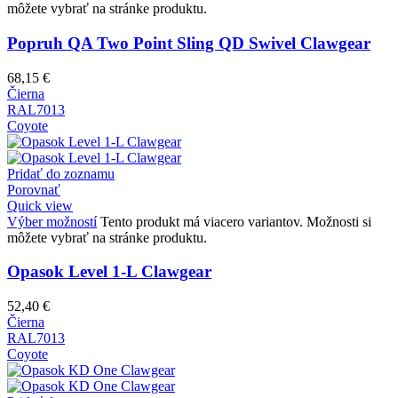
môžete vybrať na stránke produktu.
Popruh QA Two Point Sling QD Swivel Clawgear
68,15
€
Čierna
RAL7013
Coyote
Pridať do zoznamu
Porovnať
Quick view
Výber možností
Tento produkt má viacero variantov. Možnosti si
môžete vybrať na stránke produktu.
Opasok Level 1-L Clawgear
52,40
€
Čierna
RAL7013
Coyote