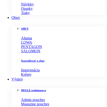
Návleky
Opasky
Traky
Obuv
OBUV
Altama
LOWA
PENTAGON
SALOMON
Starostlivosť o obuv
Impregnácia
Krémy
Výstroj
MOLLE príslušenstvo
Admin pouches
Magazine pouches