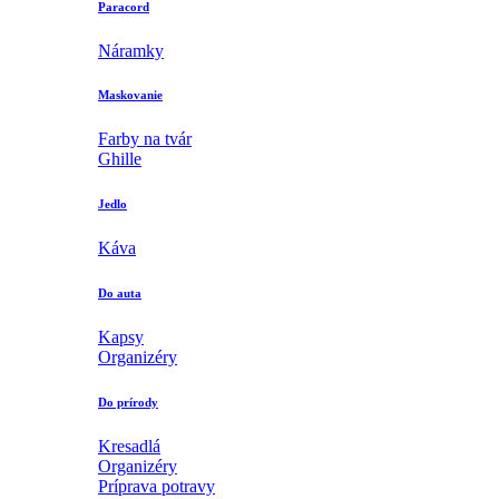
Paracord
Náramky
Maskovanie
Farby na tvár
Ghille
Jedlo
Káva
Do auta
Kapsy
Organizéry
Do prírody
Kresadlá
Organizéry
Príprava potravy