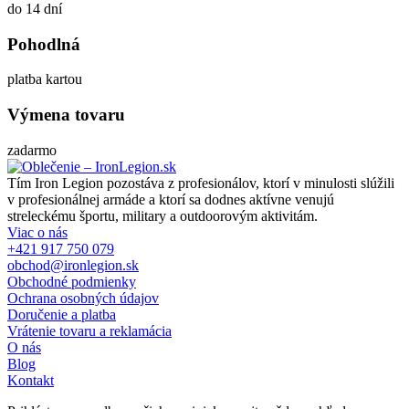
do 14 dní
Pohodlná
platba kartou
Výmena tovaru
zadarmo
Tím Iron Legion pozostáva z profesionálov, ktorí v minulosti slúžili
v profesionálnej armáde a ktorí sa dodnes aktívne venujú
streleckému športu, military a outdoorovým aktivitám.
Viac o nás
+421 917 750 079
obchod@ironlegion.sk
Obchodné podmienky
Ochrana osobných údajov
Doručenie a platba
Vrátenie tovaru a reklamácia
O nás
Blog
Kontakt