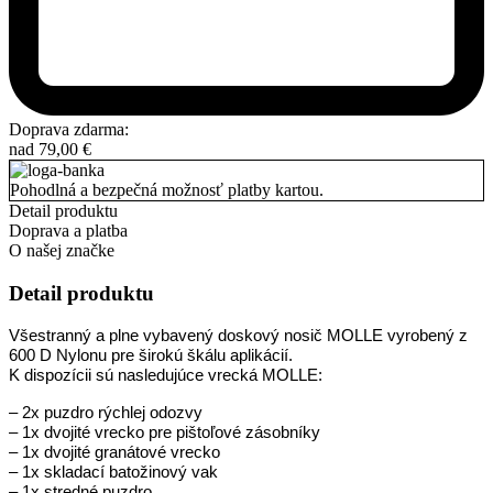
Doprava zdarma:
nad
79,00
€
Pohodlná a bezpečná možnosť platby kartou.
Detail produktu
Doprava a platba
O našej značke
Detail produktu
Všestranný a plne vybavený doskový nosič MOLLE vyrobený z
600 D Nylonu pre širokú škálu aplikácií.
K dispozícii sú nasledujúce vrecká MOLLE:
– 2x puzdro rýchlej odozvy
– 1x dvojité vrecko pre pištoľové zásobníky
– 1x dvojité granátové vrecko
– 1x skladací batožinový vak
– 1x stredné puzdro