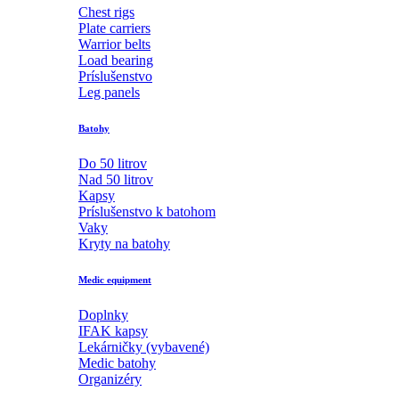
Chest rigs
Plate carriers
Warrior belts
Load bearing
Príslušenstvo
Leg panels
Batohy
Do 50 litrov
Nad 50 litrov
Kapsy
Príslušenstvo k batohom
Vaky
Kryty na batohy
Medic equipment
Doplnky
IFAK kapsy
Lekárničky (vybavené)
Medic batohy
Organizéry