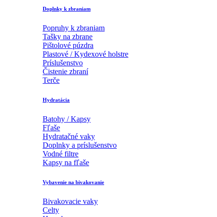
Doplnky k zbraniam
Popruhy k zbraniam
Tašky na zbrane
Pištolové púzdra
Plastové / Kydexové holstre
Príslušenstvo
Čistenie zbraní
Terče
Hydratácia
Batohy / Kapsy
Fľaše
Hydratačné vaky
Doplnky a príslušenstvo
Vodné filtre
Kapsy na fľaše
Vybavenie na bivakovanie
Bivakovacie vaky
Celty