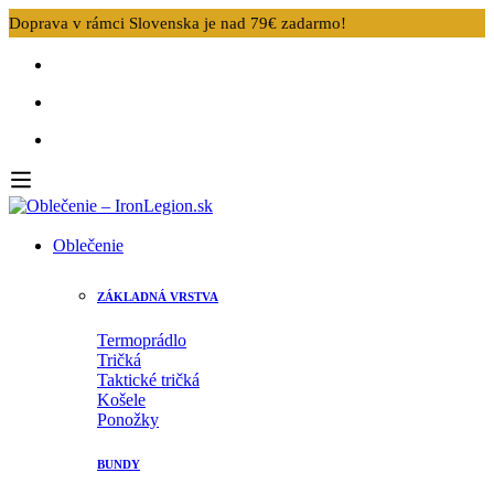
Doprava v rámci Slovenska je nad 79€ zadarmo!
Oblečenie
ZÁKLADNÁ VRSTVA
Termoprádlo
Tričká
Taktické tričká
Košele
Ponožky
BUNDY