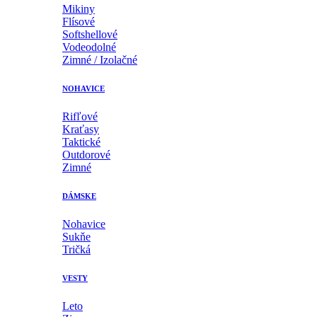
Mikiny
Flísové
Softshellové
Vodeodolné
Zimné / Izolačné
NOHAVICE
Rifľové
Kraťasy
Taktické
Outdorové
Zimné
DÁMSKE
Nohavice
Sukňe
Tričká
VESTY
Leto