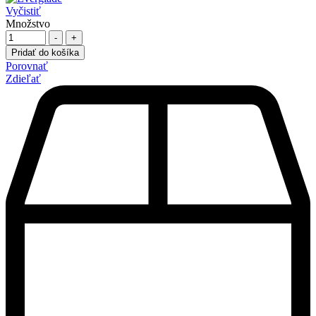
Vyčistiť
Množstvo
-
+
Pridať do košíka
Porovnať
Zdieľať