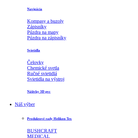
Navigácia
Kompasy a buzoly
Zápisníky
Púzdra na mapy
Púzdra na zápisníky
Svietidla
Čelovky
Chemické svetla
Ručné svietidlá
Svietidla na výstroj
Nášivky 3D pvc
Náš výber
Produktové rady Helikon-Tex
BUSHCRAFT
MEDICAL