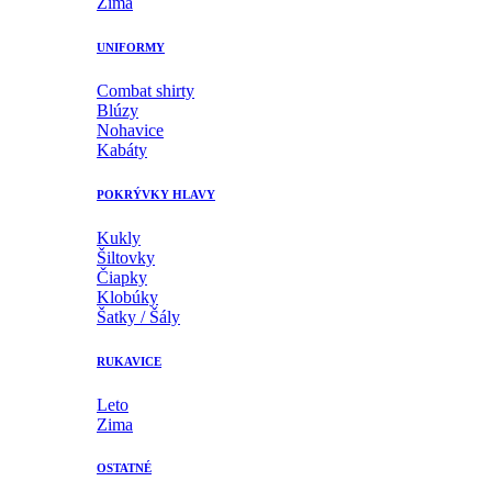
Zima
UNIFORMY
Combat shirty
Blúzy
Nohavice
Kabáty
POKRÝVKY HLAVY
Kukly
Šiltovky
Čiapky
Klobúky
Šatky / Šály
RUKAVICE
Leto
Zima
OSTATNÉ