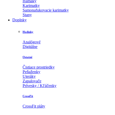
Hamaky
Karimatky
Samonafukovacie karimatky
Stany
Doplnky
Hodinky
Analógové
Digitálne
Ostatné
Čistiace prostriedky
Peňaženky
Uteráky
Zapalovače
Prívesky / Kľúčenky
CrossFit
CrossFit pláty