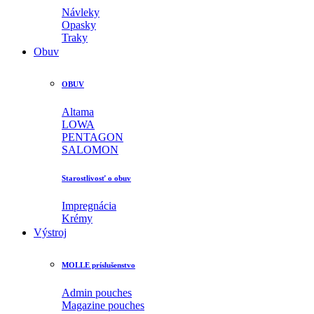
Návleky
Opasky
Traky
Obuv
OBUV
Altama
LOWA
PENTAGON
SALOMON
Starostlivosť o obuv
Impregnácia
Krémy
Výstroj
MOLLE príslušenstvo
Admin pouches
Magazine pouches