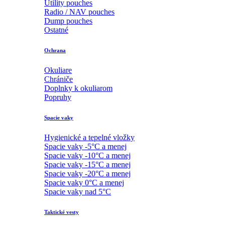
Utility pouches
Radio / NAV pouches
Dump pouches
Ostatné
Ochrana
Okuliare
Chrániče
Doplnky k okuliarom
Popruhy
Spacie vaky
Hygienické a tepelné vložky
Spacie vaky -5°C a menej
Spacie vaky -10°C a menej
Spacie vaky -15°C a menej
Spacie vaky -20°C a menej
Spacie vaky 0°C a menej
Spacie vaky nad 5°C
Taktické vesty