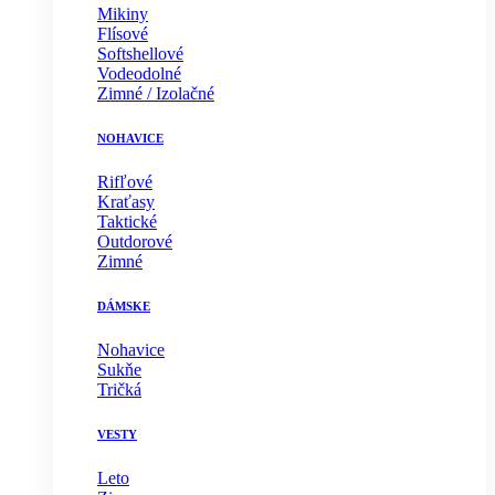
Mikiny
Flísové
Softshellové
Vodeodolné
Zimné / Izolačné
NOHAVICE
Rifľové
Kraťasy
Taktické
Outdorové
Zimné
DÁMSKE
Nohavice
Sukňe
Tričká
VESTY
Leto