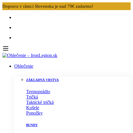
Doprava v rámci Slovenska je nad 79€ zadarmo!
Oblečenie
ZÁKLADNÁ VRSTVA
Termoprádlo
Tričká
Taktické tričká
Košele
Ponožky
BUNDY