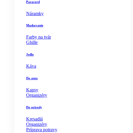
Paracord
Náramky
Maskovanie
Farby na tvár
Ghille
Jedlo
Káva
Do auta
Kapsy
Organizéry
Do prírody
Kresadlá
Organizéry
Príprava potravy