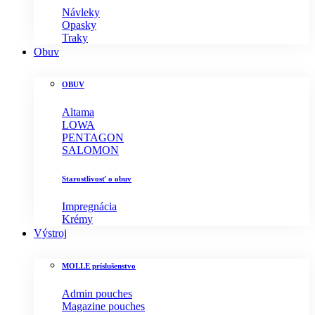
Návleky
Opasky
Traky
Obuv
OBUV
Altama
LOWA
PENTAGON
SALOMON
Starostlivosť o obuv
Impregnácia
Krémy
Výstroj
MOLLE príslušenstvo
Admin pouches
Magazine pouches