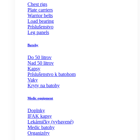
Chest rigs
Plate carriers
Warrior belts
Load bearing
Príslušenstvo
Leg panels
Batohy
Do 50 litrov
Nad 50 litrov
Kapsy
Príslušenstvo k batohom
Vaky
Kryty na batohy
Medic equipment
Doplnky
IFAK kapsy
Lekárničky (vybavené)
Medic batohy
Organizéry