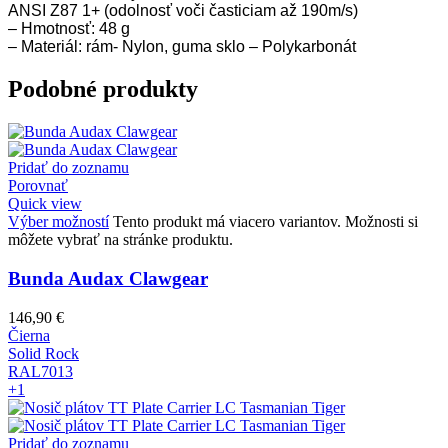
ANSI Z87 1+ (odolnosť voči časticiam až 190m/s)
– Hmotnosť:
48 g
–
Materiál:
rám- Nylon, guma sklo – Polykarbonát
Podobné produkty
Pridať do zoznamu
Porovnať
Quick view
Výber možností
Tento produkt má viacero variantov. Možnosti si
môžete vybrať na stránke produktu.
Bunda Audax Clawgear
146,90
€
Čierna
Solid Rock
RAL7013
+1
Pridať do zoznamu