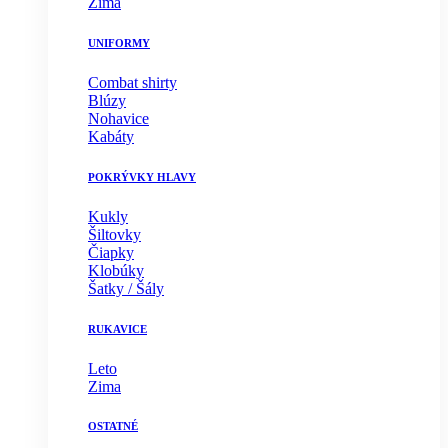
Zima
UNIFORMY
Combat shirty
Blúzy
Nohavice
Kabáty
POKRÝVKY HLAVY
Kukly
Šiltovky
Čiapky
Klobúky
Šatky / Šály
RUKAVICE
Leto
Zima
OSTATNÉ