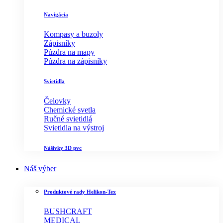
Navigácia
Kompasy a buzoly
Zápisníky
Púzdra na mapy
Púzdra na zápisníky
Svietidla
Čelovky
Chemické svetla
Ručné svietidlá
Svietidla na výstroj
Nášivky 3D pvc
Náš výber
Produktové rady Helikon-Tex
BUSHCRAFT
MEDICAL