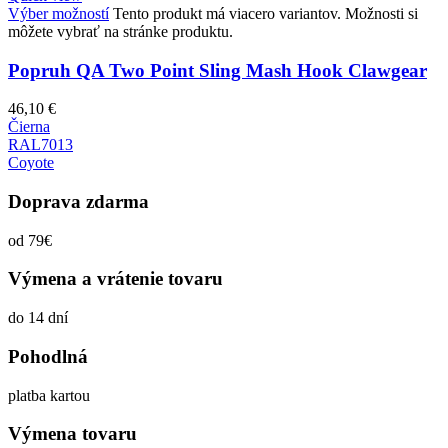
Výber možností
Tento produkt má viacero variantov. Možnosti si
môžete vybrať na stránke produktu.
Popruh QA Two Point Sling Mash Hook Clawgear
46,10
€
Čierna
RAL7013
Coyote
Doprava zdarma
od 79€
Výmena a vrátenie tovaru
do 14 dní
Pohodlná
platba kartou
Výmena tovaru