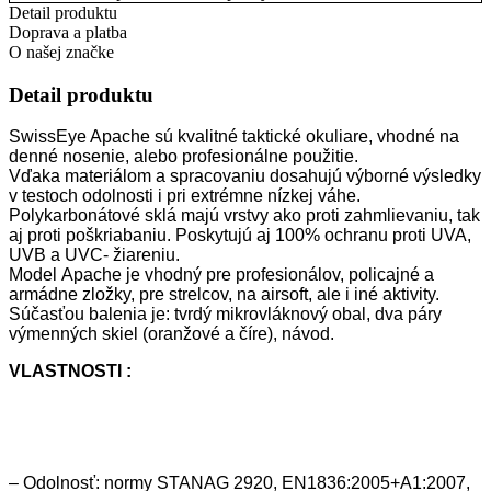
Detail produktu
Doprava a platba
O našej značke
Detail produktu
SwissEye Apache
sú kvalitné taktické okuliare, vhodné na
denné nosenie, alebo profesionálne použitie.
Vďaka materiálom a spracovaniu dosahujú
výborné výsledky
v testoch odolnosti
i pri extrémne nízkej váhe.
Polykarbonátové sklá majú vrstvy ako proti zahmlievaniu, tak
aj proti poškriabaniu. Poskytujú aj
100% ochranu proti UVA,
UVB a UVC- žiareniu.
Model
Apache
je vhodný pre profesionálov, policajné a
armádne zložky, pre strelcov, na airsoft, ale i iné aktivity.
Súčasťou balenia je:
tvrdý mikrovláknový obal, dva páry
výmenných skiel (oranžové a číre), návod.
VLASTNOSTI :
– Odolnosť:
normy STANAG 2920, EN1836:2005+A1:2007,