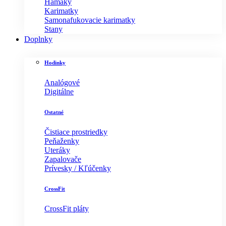
Hamaky
Karimatky
Samonafukovacie karimatky
Stany
Doplnky
Hodinky
Analógové
Digitálne
Ostatné
Čistiace prostriedky
Peňaženky
Uteráky
Zapalovače
Prívesky / Kľúčenky
CrossFit
CrossFit pláty