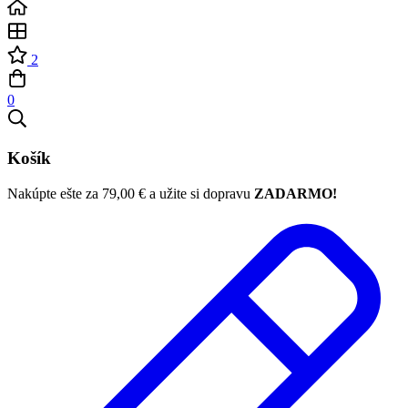
2
0
Košík
Nakúpte ešte za
79,00
€
a užite si dopravu
ZADARMO!