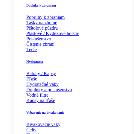
Doplnky k zbraniam
Popruhy k zbraniam
Tašky na zbrane
Pištolové púzdra
Plastové / Kydexové holstre
Príslušenstvo
Čistenie zbraní
Terče
Hydratácia
Batohy / Kapsy
Fľaše
Hydratačné vaky
Doplnky a príslušenstvo
Vodné filtre
Kapsy na fľaše
Vybavenie na bivakovanie
Bivakovacie vaky
Celty