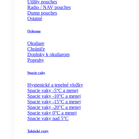
Utility pouches
Radio / NAV pouches
Dump pouches
Ostatné
Ochrana
Okuliare
Chrániče
Doplnky k okuliarom
Popruhy
Spacie vaky
Hygienické a tepelné vložky
Spacie vaky -5°C a menej
Spacie vaky -10°C a menej
Spacie vaky -15°C a menej
Spacie vaky -20°C a menej
Spacie vaky 0°C a menej
Spacie vaky nad 5°C
Taktické vesty