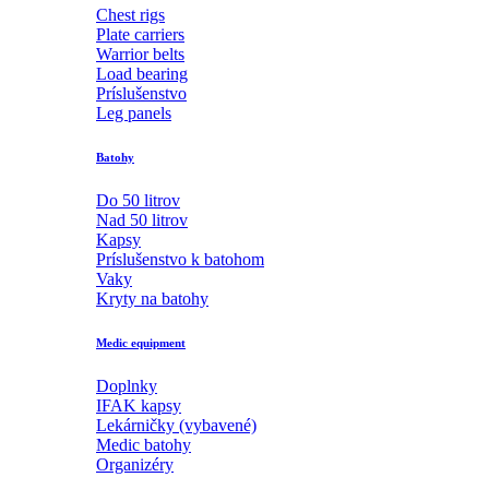
Chest rigs
Plate carriers
Warrior belts
Load bearing
Príslušenstvo
Leg panels
Batohy
Do 50 litrov
Nad 50 litrov
Kapsy
Príslušenstvo k batohom
Vaky
Kryty na batohy
Medic equipment
Doplnky
IFAK kapsy
Lekárničky (vybavené)
Medic batohy
Organizéry