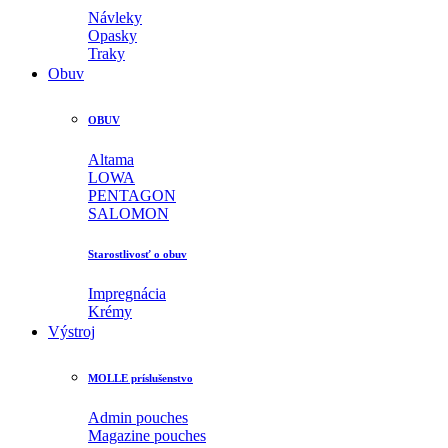
Návleky
Opasky
Traky
Obuv
OBUV
Altama
LOWA
PENTAGON
SALOMON
Starostlivosť o obuv
Impregnácia
Krémy
Výstroj
MOLLE príslušenstvo
Admin pouches
Magazine pouches