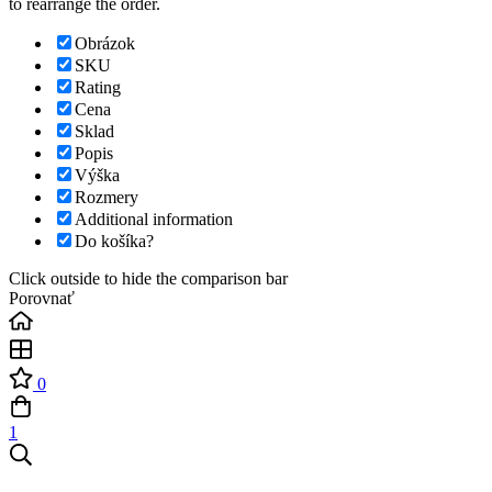
to rearrange the order.
Obrázok
SKU
Rating
Cena
Sklad
Popis
Výška
Rozmery
Additional information
Do košíka?
Click outside to hide the comparison bar
Porovnať
0
1