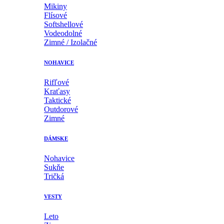
Mikiny
Flísové
Softshellové
Vodeodolné
Zimné / Izolačné
NOHAVICE
Rifľové
Kraťasy
Taktické
Outdorové
Zimné
DÁMSKE
Nohavice
Sukňe
Tričká
VESTY
Leto