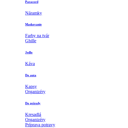
Paracord
Náramky
Maskovanie
Farby na tvár
Ghille
Jedlo
Káva
Do auta
Kapsy
Organizéry
Do prírody
Kresadlá
Organizéry
Príprava potravy