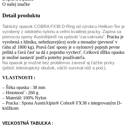
O našej značke
Detail produktu
Taktický opasok COBRA FX38 D-Ring od výrobcu Helikon-Tex je
vyrobený z odolného nylonu a veľmi kvalitnej pracky. Zapína sa
Pracka je
pomocou spony AustriAlpin® na spôsob “zacvaknutia”.
vyrobená z hliníka, nehrdzavejúcej ocele a mosadze (pevnosť v
ťahu až 1800 kg). Pravá časť spony je o nylonový popruh pevne
prišitá a ľavá časť sa dá z popruhu vyvliecť. Celkovú dĺžku opasku
je možné nastaviť podľa potreby používateľa.
Na opasok je možné bez problémov zavesiť aj ťažšie prvky
(pištoľ, teleskopický obušok, väčší survival nôž a pod.).
VLASTNOSTI :
– Šírka opaska : 38 mm
– Hmotnosť : 260 g
– Materiál: 100% Nylon
– Pracka : Spona AustriAlpin® Cobra® FX38 s integrovaným D-
krúžkom
VEĽKOSTNÁ TABUĽKA :