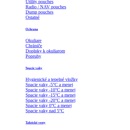
Utility pouches
Radio / NAV pouches
Dump pouches
Ostatné
Ochrana
Okuliare
Chrániče
Doplnky k okuliarom
Popruhy
Spacie vaky
Hygienické a tepelné vložky
Spacie vaky -5°C a menej
Spacie vaky -10°C a menej
Spacie vaky -15°C a menej
Spacie vaky -20°C a menej
Spacie vaky 0°C a menej
Spacie vaky nad 5°C
Taktické vesty