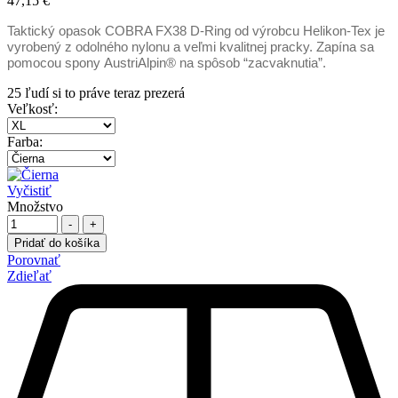
47,15
€
Taktický opasok COBRA FX38 D-Ring od výrobcu Helikon-Tex je
vyrobený z odolného nylonu a veľmi kvalitnej pracky. Zapína sa
pomocou spony AustriAlpin® na spôsob “zacvaknutia”.
25
ľudí si to práve teraz prezerá
Veľkosť
:
Farba
:
Vyčistiť
Množstvo
-
+
Pridať do košíka
Porovnať
Zdieľať