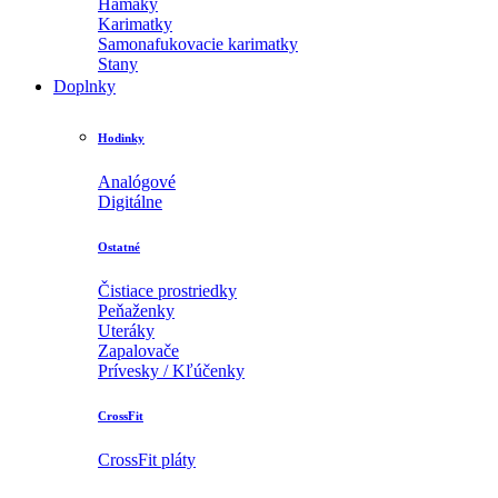
Hamaky
Karimatky
Samonafukovacie karimatky
Stany
Doplnky
Hodinky
Analógové
Digitálne
Ostatné
Čistiace prostriedky
Peňaženky
Uteráky
Zapalovače
Prívesky / Kľúčenky
CrossFit
CrossFit pláty