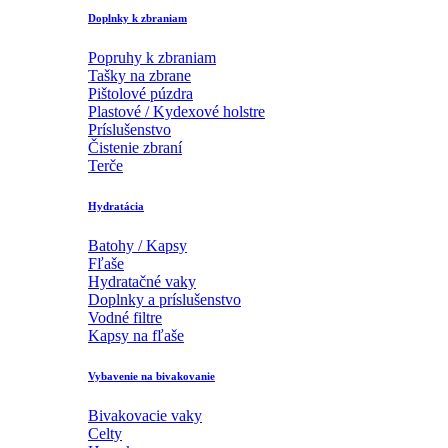
Doplnky k zbraniam
Popruhy k zbraniam
Tašky na zbrane
Pištolové púzdra
Plastové / Kydexové holstre
Príslušenstvo
Čistenie zbraní
Terče
Hydratácia
Batohy / Kapsy
Fľaše
Hydratačné vaky
Doplnky a príslušenstvo
Vodné filtre
Kapsy na fľaše
Vybavenie na bivakovanie
Bivakovacie vaky
Celty