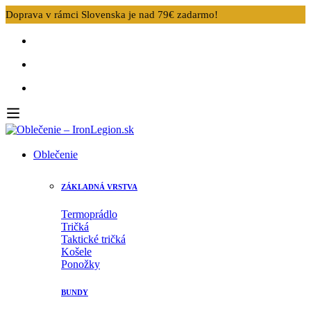
Doprava v rámci Slovenska je nad 79€ zadarmo!
Oblečenie
ZÁKLADNÁ VRSTVA
Termoprádlo
Tričká
Taktické tričká
Košele
Ponožky
BUNDY