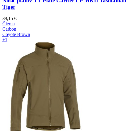
Nosič plátov TT Plate Carrier LP MKII Tasmanian
Tiger
89,15
€
Čierna
Carbon
Coyote Brown
+1