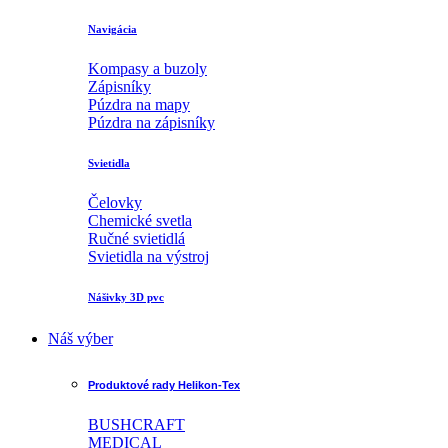
Navigácia
Kompasy a buzoly
Zápisníky
Púzdra na mapy
Púzdra na zápisníky
Svietidla
Čelovky
Chemické svetla
Ručné svietidlá
Svietidla na výstroj
Nášivky 3D pvc
Náš výber
Produktové rady Helikon-Tex
BUSHCRAFT
MEDICAL