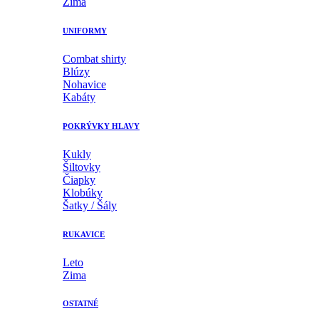
Zima
UNIFORMY
Combat shirty
Blúzy
Nohavice
Kabáty
POKRÝVKY HLAVY
Kukly
Šiltovky
Čiapky
Klobúky
Šatky / Šály
RUKAVICE
Leto
Zima
OSTATNÉ