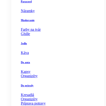
Paracord
Náramky
Maskovanie
Farby na tvár
Ghille
Jedlo
Káva
Do auta
Kapsy
Organizéry
Do prírody
Kresadlá
Organizéry
Príprava potravy