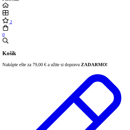
2
0
Košík
Nakúpte ešte za
79,00
€
a užite si dopravu
ZADARMO!