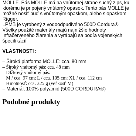
MOLLE. Pás MOLLE má na vnútornej strane suchý zips, ku
ktorému je pripojený vnútorný opasok. Tento pás MOLLE je
možné nosiť buď s vnútorným opaskom, alebo s opaskom
Rigger.
LPMB je vyrobený z vodoodpudivého 500D Cordura®.
Všetky použité materiály majú najnižšie hodnoty
infračerveného žiarenia a vyrábajú sa podľa vojenských
špecifikácií.
VLASTNOSTI :
– Široká platforma MOLLE: cca. 80 mm
– Široký vnútorný pás: cca. 48 mm
– Dĺžkový vnútorný pás:
M / cca. 97 cm; L / cca. 105 cm; XL / cca. 112 cm
– Hmotnosť: cca. 325 g (veľkosť M)
– Materiál:
100% polyamid (500D CORDURA®)
Podobné produkty