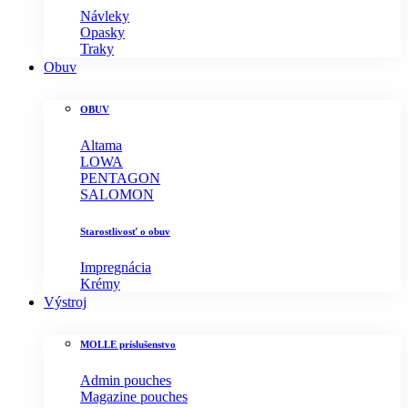
Návleky
Opasky
Traky
Obuv
OBUV
Altama
LOWA
PENTAGON
SALOMON
Starostlivosť o obuv
Impregnácia
Krémy
Výstroj
MOLLE príslušenstvo
Admin pouches
Magazine pouches