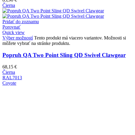
Čierna
Pridať do zoznamu
Porovnať
Quick view
Výber možností
Tento produkt má viacero variantov. Možnosti si
môžete vybrať na stránke produktu.
Popruh QA Two Point Sling QD Swivel Clawgear
68,15
€
Čierna
RAL7013
Coyote