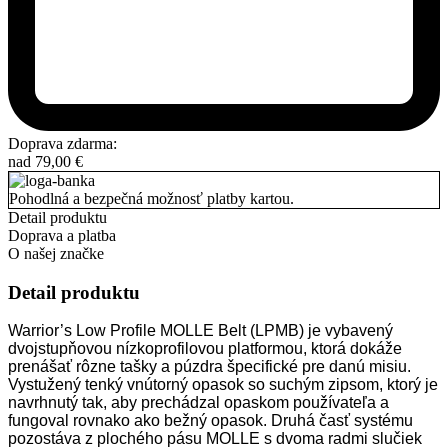
Doprava zdarma:
nad
79,00
€
Pohodlná a bezpečná možnosť platby kartou.
Detail produktu
Doprava a platba
O našej značke
Detail produktu
Warrior’s Low Profile MOLLE Belt (LPMB) je vybavený
dvojstupňovou nízkoprofilovou platformou, ktorá dokáže
prenášať rôzne tašky a púzdra špecifické pre danú misiu.
Vystužený tenký vnútorný opasok so suchým zipsom, ktorý je
navrhnutý tak, aby prechádzal opaskom používateľa a
fungoval rovnako ako bežný opasok. Druhá časť systému
pozostáva z plochého pásu MOLLE s dvoma radmi slučiek