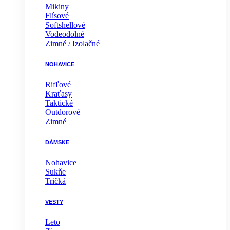
Mikiny
Flísové
Softshellové
Vodeodolné
Zimné / Izolačné
NOHAVICE
Rifľové
Kraťasy
Taktické
Outdorové
Zimné
DÁMSKE
Nohavice
Sukňe
Tričká
VESTY
Leto