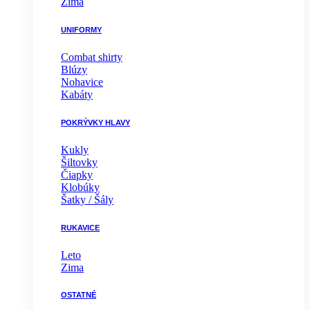
Zima
UNIFORMY
Combat shirty
Blúzy
Nohavice
Kabáty
POKRÝVKY HLAVY
Kukly
Šiltovky
Čiapky
Klobúky
Šatky / Šály
RUKAVICE
Leto
Zima
OSTATNÉ