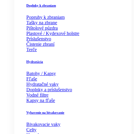
Doplnky k zbraniam
Popruhy k zbraniam
Tašky na zbrane
Pištolové púzdra
Plastové / Kydexové holstre
Príslušenstvo
Čistenie zbraní
Terče
Hydratácia
Batohy / Kapsy
Fľaše
Hydratačné vaky
Doplnky a príslušenstvo
Vodné filtre
Kapsy na fľaše
Vybavenie na bivakovanie
Bivakovacie vaky
Celty