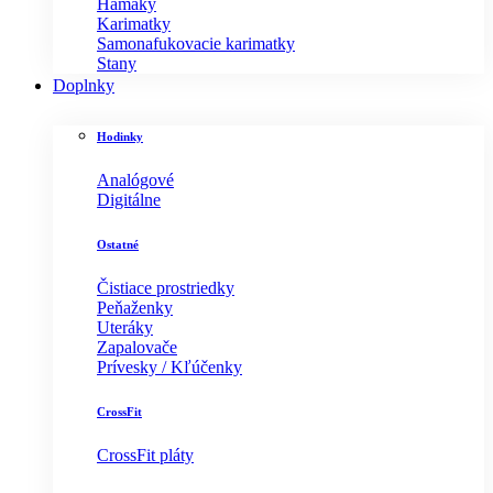
Hamaky
Karimatky
Samonafukovacie karimatky
Stany
Doplnky
Hodinky
Analógové
Digitálne
Ostatné
Čistiace prostriedky
Peňaženky
Uteráky
Zapalovače
Prívesky / Kľúčenky
CrossFit
CrossFit pláty