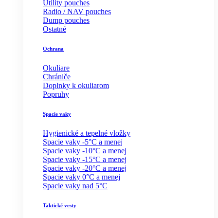
Utility pouches
Radio / NAV pouches
Dump pouches
Ostatné
Ochrana
Okuliare
Chrániče
Doplnky k okuliarom
Popruhy
Spacie vaky
Hygienické a tepelné vložky
Spacie vaky -5°C a menej
Spacie vaky -10°C a menej
Spacie vaky -15°C a menej
Spacie vaky -20°C a menej
Spacie vaky 0°C a menej
Spacie vaky nad 5°C
Taktické vesty