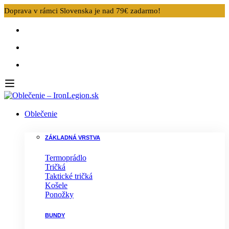
Doprava v rámci Slovenska je nad 79€ zadarmo!
Oblečenie
ZÁKLADNÁ VRSTVA
Termoprádlo
Tričká
Taktické tričká
Košele
Ponožky
BUNDY