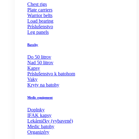
Chest rigs
Plate carriers
Warrior belts
Load bearing
Príslušenstvo
Leg panels
Batohy
Do 50 litrov
Nad 50 litrov
Kapsy
Príslušenstvo k batohom
Vaky
Kryty na batohy
Medic equipment
Doplnky
IFAK kapsy
Lekárničky (vybavené)
Medic batohy
Organizéry