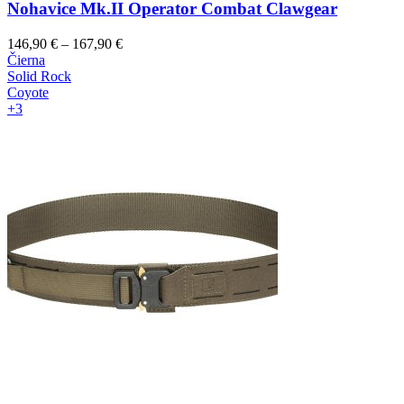
Nohavice Mk.II Operator Combat Clawgear
146,90
€
–
167,90
€
Čierna
Solid Rock
Coyote
+3