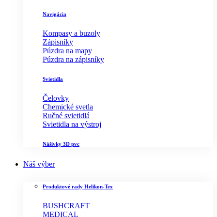
Navigácia
Kompasy a buzoly
Zápisníky
Púzdra na mapy
Púzdra na zápisníky
Svietidla
Čelovky
Chemické svetla
Ručné svietidlá
Svietidla na výstroj
Nášivky 3D pvc
Náš výber
Produktové rady Helikon-Tex
BUSHCRAFT
MEDICAL