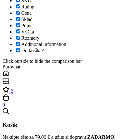
SKU
Rating
Cena
Sklad
Popis
Výška
Rozmery
Additional information
Do košíka?
Click outside to hide the comparison bar
Porovnať
2
0
Košík
Nakúpte ešte za
79,00
€
a užite si dopravu
ZADARMO!