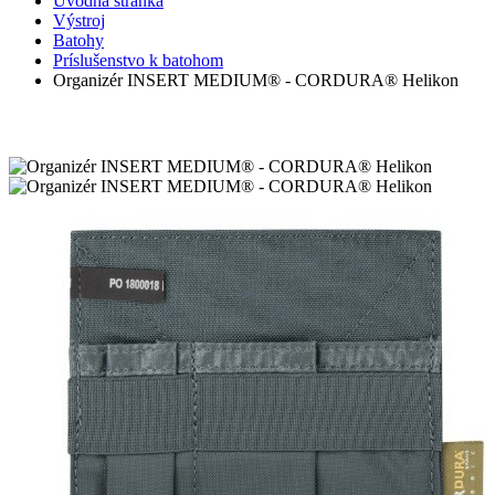
Úvodná stránka
Výstroj
Batohy
Príslušenstvo k batohom
Organizér INSERT MEDIUM® - CORDURA® Helikon