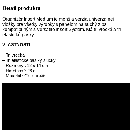
Detail produktu
Organizér Insert Medium je menšia verzia univerzálnej
vložky pre všetky výrobky s panelom na suchý zips
kompatibilným s Versatile Insert System. Má tri vrecká a tri
elastické pásky.
VLASTNOSTI :
– Tri vrecká
– Tri elastické pásiky slučky
– Rozmery : 12 x 14 cm
– Hmotnosť: 26 g
– Materiál :
Cordura®