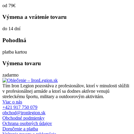
od 79€
Výmena a vrátenie tovaru
do 14 dní
Pohodlná
platba kartou
Výmena tovaru
zadarmo
Tím Iron Legion pozostáva z profesionálov, ktorí v minulosti slúžili
v profesionálnej armáde a ktorí sa dodnes aktívne venujú
streleckému športu, military a outdoorovým aktivitám.
Viac o nás
+421 917 750 079
obchod@ironlegion.sk
Obchodné podmienky
Ochrana osobných údajov
Doručenie a platba