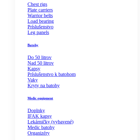
Chest rigs
Plate carriers
Warrior belts
Load bearing
Príslušenstvo
Leg panels
Batohy
Do 50 litrov
Nad 50 litrov
Kapsy
Príslušenstvo k batohom
Vaky
Kryty na batohy
Medic equipment
Doplnky
IFAK kapsy
Lekárničky (vybavené)
Medic batohy
Organizéry