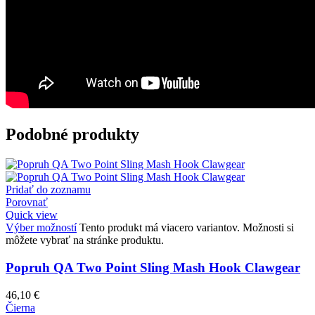
Podobné produkty
Pridať do zoznamu
Porovnať
Quick view
Výber možností
Tento produkt má viacero variantov. Možnosti si
môžete vybrať na stránke produktu.
Popruh QA Two Point Sling Mash Hook Clawgear
46,10
€
Čierna