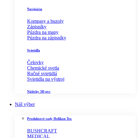
Navigácia
Kompasy a buzoly
Zápisníky
Púzdra na mapy
Púzdra na zápisníky
Svietidla
Čelovky
Chemické svetla
Ručné svietidlá
Svietidla na výstroj
Nášivky 3D pvc
Náš výber
Produktové rady Helikon-Tex
BUSHCRAFT
MEDICAL