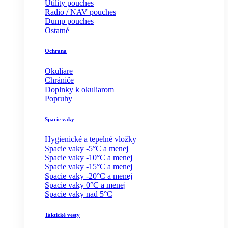
Utility pouches
Radio / NAV pouches
Dump pouches
Ostatné
Ochrana
Okuliare
Chrániče
Doplnky k okuliarom
Popruhy
Spacie vaky
Hygienické a tepelné vložky
Spacie vaky -5°C a menej
Spacie vaky -10°C a menej
Spacie vaky -15°C a menej
Spacie vaky -20°C a menej
Spacie vaky 0°C a menej
Spacie vaky nad 5°C
Taktické vesty