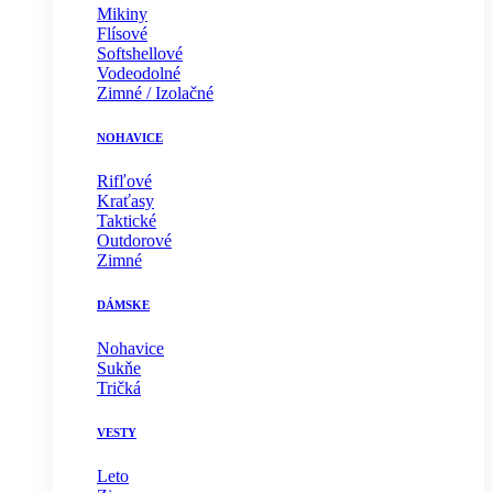
Mikiny
Flísové
Softshellové
Vodeodolné
Zimné / Izolačné
NOHAVICE
Rifľové
Kraťasy
Taktické
Outdorové
Zimné
DÁMSKE
Nohavice
Sukňe
Tričká
VESTY
Leto