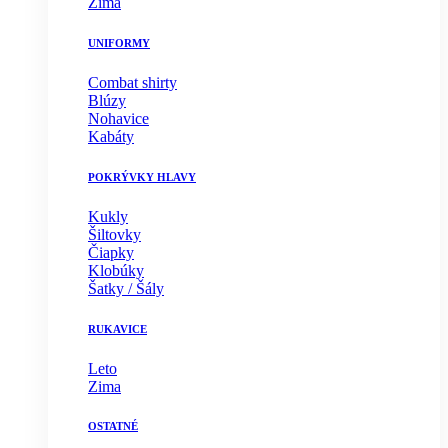
Zima
UNIFORMY
Combat shirty
Blúzy
Nohavice
Kabáty
POKRÝVKY HLAVY
Kukly
Šiltovky
Čiapky
Klobúky
Šatky / Šály
RUKAVICE
Leto
Zima
OSTATNÉ