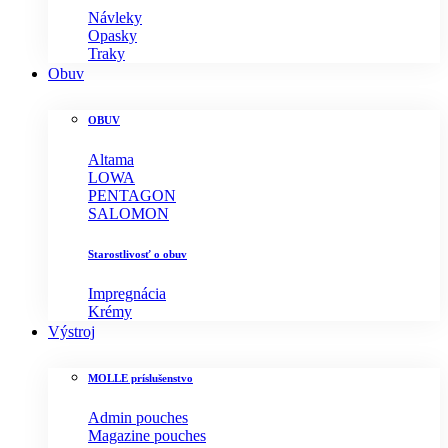
Návleky
Opasky
Traky
Obuv
OBUV
Altama
LOWA
PENTAGON
SALOMON
Starostlivosť o obuv
Impregnácia
Krémy
Výstroj
MOLLE príslušenstvo
Admin pouches
Magazine pouches