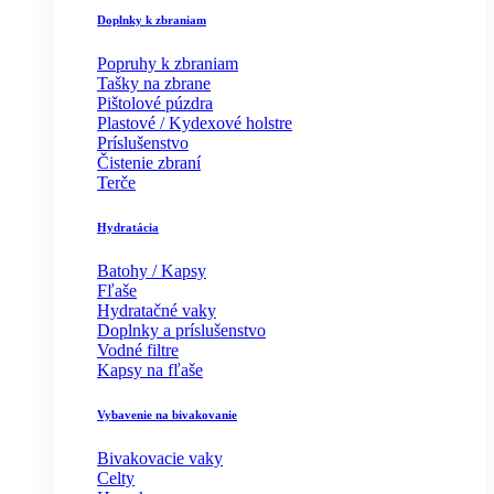
Doplnky k zbraniam
Popruhy k zbraniam
Tašky na zbrane
Pištolové púzdra
Plastové / Kydexové holstre
Príslušenstvo
Čistenie zbraní
Terče
Hydratácia
Batohy / Kapsy
Fľaše
Hydratačné vaky
Doplnky a príslušenstvo
Vodné filtre
Kapsy na fľaše
Vybavenie na bivakovanie
Bivakovacie vaky
Celty