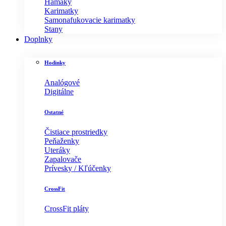
Hamaky
Karimatky
Samonafukovacie karimatky
Stany
Doplnky
Hodinky
Analógové
Digitálne
Ostatné
Čistiace prostriedky
Peňaženky
Uteráky
Zapalovače
Prívesky / Kľúčenky
CrossFit
CrossFit pláty