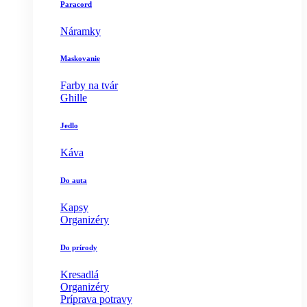
Paracord
Náramky
Maskovanie
Farby na tvár
Ghille
Jedlo
Káva
Do auta
Kapsy
Organizéry
Do prírody
Kresadlá
Organizéry
Príprava potravy