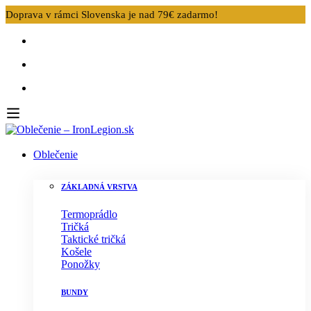
Doprava v rámci Slovenska je nad 79€ zadarmo!
Oblečenie
ZÁKLADNÁ VRSTVA
Termoprádlo
Tričká
Taktické tričká
Košele
Ponožky
BUNDY