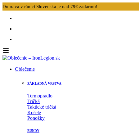
Doprava v rámci Slovenska je nad 79€ zadarmo!
Oblečenie
ZÁKLADNÁ VRSTVA
Termoprádlo
Tričká
Taktické tričká
Košele
Ponožky
BUNDY