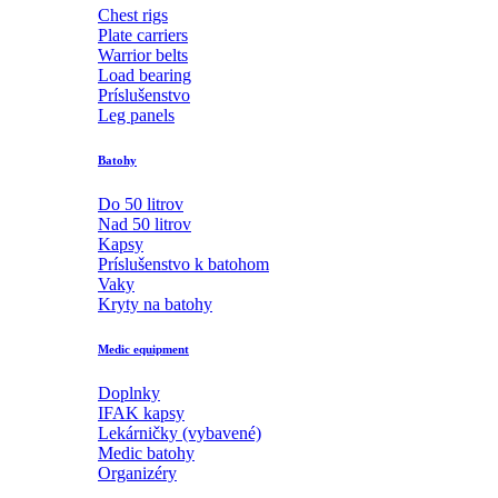
Chest rigs
Plate carriers
Warrior belts
Load bearing
Príslušenstvo
Leg panels
Batohy
Do 50 litrov
Nad 50 litrov
Kapsy
Príslušenstvo k batohom
Vaky
Kryty na batohy
Medic equipment
Doplnky
IFAK kapsy
Lekárničky (vybavené)
Medic batohy
Organizéry