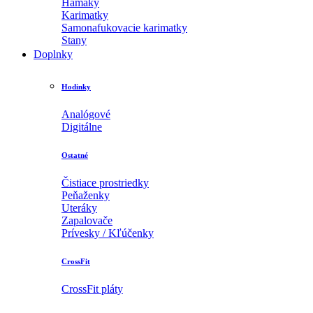
Hamaky
Karimatky
Samonafukovacie karimatky
Stany
Doplnky
Hodinky
Analógové
Digitálne
Ostatné
Čistiace prostriedky
Peňaženky
Uteráky
Zapalovače
Prívesky / Kľúčenky
CrossFit
CrossFit pláty