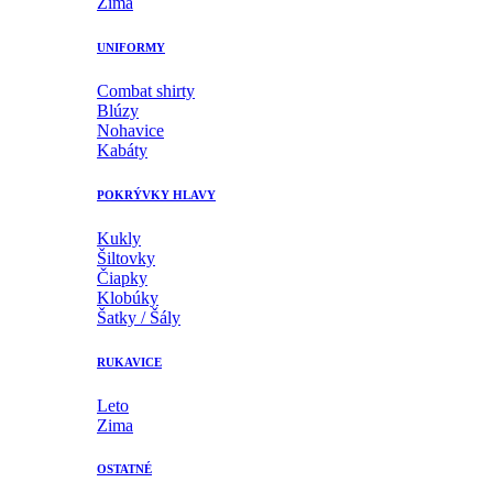
Zima
UNIFORMY
Combat shirty
Blúzy
Nohavice
Kabáty
POKRÝVKY HLAVY
Kukly
Šiltovky
Čiapky
Klobúky
Šatky / Šály
RUKAVICE
Leto
Zima
OSTATNÉ