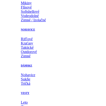
Mikiny
Flísové
Softshellové
Vodeodolné
Zimné / Izolačné
NOHAVICE
Rifľové
Kraťasy
Taktické
Outdorové
Zimné
DÁMSKE
Nohavice
Sukňe
Tričká
VESTY
Leto