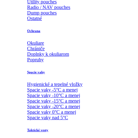
Utility pouches
Radio / NAV pouches
Dump pouches
Ostatné
Ochrana
Okuliare
Chrániče
Doplnky k okuliarom
Popruhy
Spacie vaky
Hygienické a tepelné vložky
Spacie vaky -5°C a menej
Spacie vaky -10°C a menej
Spacie vaky -15°C a menej
Spacie vaky -20°C a menej
Spacie vaky 0°C a menej
Spacie vaky nad 5°C
Taktické vesty