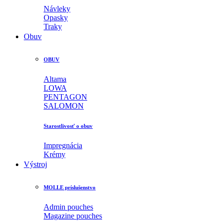
Návleky
Opasky
Traky
Obuv
OBUV
Altama
LOWA
PENTAGON
SALOMON
Starostlivosť o obuv
Impregnácia
Krémy
Výstroj
MOLLE príslušenstvo
Admin pouches
Magazine pouches