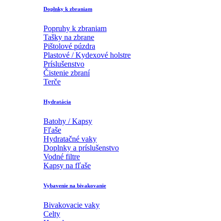
Doplnky k zbraniam
Popruhy k zbraniam
Tašky na zbrane
Pištolové púzdra
Plastové / Kydexové holstre
Príslušenstvo
Čistenie zbraní
Terče
Hydratácia
Batohy / Kapsy
Fľaše
Hydratačné vaky
Doplnky a príslušenstvo
Vodné filtre
Kapsy na fľaše
Vybavenie na bivakovanie
Bivakovacie vaky
Celty