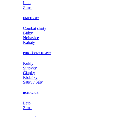
Leto
Zima
UNIFORMY
Combat shirty
Blúzy
Nohavice
Kabáty
POKRÝVKY HLAVY
Kukly
Šiltovky
Čiapky
Klobúky
Šatky / Šály
RUKAVICE
Leto
Zima