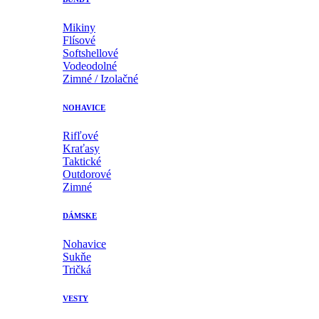
Mikiny
Flísové
Softshellové
Vodeodolné
Zimné / Izolačné
NOHAVICE
Rifľové
Kraťasy
Taktické
Outdorové
Zimné
DÁMSKE
Nohavice
Sukňe
Tričká
VESTY