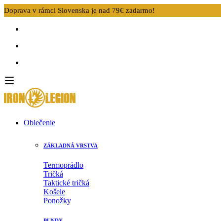
Doprava v rámci Slovenska je nad 79€ zadarmo!
Oblečenie
ZÁKLADNÁ VRSTVA
Termoprádlo
Tričká
Taktické tričká
Košele
Ponožky
BUNDY