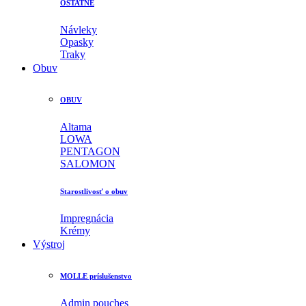
OSTATNÉ
Návleky
Opasky
Traky
Obuv
OBUV
Altama
LOWA
PENTAGON
SALOMON
Starostlivosť o obuv
Impregnácia
Krémy
Výstroj
MOLLE príslušenstvo
Admin pouches