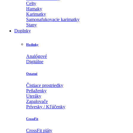
Celty
Hamaky
Karimatky
Samonafukovacie karimatky
Stany
Doplnky
Hodinky
Analógové
Digitálne
Ostatné
Čistiace prostriedky
Peňaženky
Uteráky
Zapalovače
Prívesky / Kľúčenky
CrossFit
CrossFit pláty