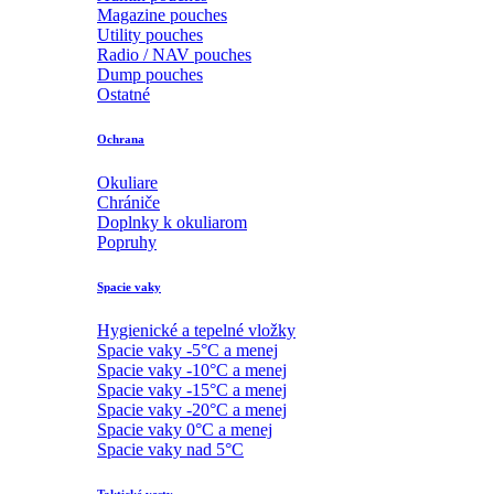
Magazine pouches
Utility pouches
Radio / NAV pouches
Dump pouches
Ostatné
Ochrana
Okuliare
Chrániče
Doplnky k okuliarom
Popruhy
Spacie vaky
Hygienické a tepelné vložky
Spacie vaky -5°C a menej
Spacie vaky -10°C a menej
Spacie vaky -15°C a menej
Spacie vaky -20°C a menej
Spacie vaky 0°C a menej
Spacie vaky nad 5°C