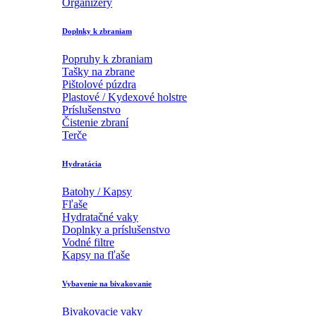
Organizéry
Doplnky k zbraniam
Popruhy k zbraniam
Tašky na zbrane
Pištolové púzdra
Plastové / Kydexové holstre
Príslušenstvo
Čistenie zbraní
Terče
Hydratácia
Batohy / Kapsy
Fľaše
Hydratačné vaky
Doplnky a príslušenstvo
Vodné filtre
Kapsy na fľaše
Vybavenie na bivakovanie
Bivakovacie vaky