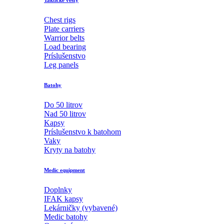
Taktické vesty
Chest rigs
Plate carriers
Warrior belts
Load bearing
Príslušenstvo
Leg panels
Batohy
Do 50 litrov
Nad 50 litrov
Kapsy
Príslušenstvo k batohom
Vaky
Kryty na batohy
Medic equipment
Doplnky
IFAK kapsy
Lekárničky (vybavené)
Medic batohy