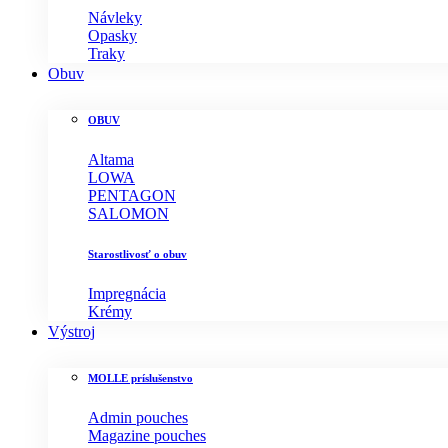
Návleky
Opasky
Traky
Obuv
OBUV
Altama
LOWA
PENTAGON
SALOMON
Starostlivosť o obuv
Impregnácia
Krémy
Výstroj
MOLLE príslušenstvo
Admin pouches
Magazine pouches