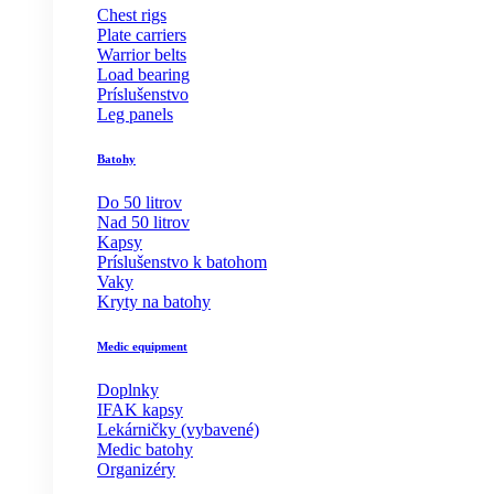
Chest rigs
Plate carriers
Warrior belts
Load bearing
Príslušenstvo
Leg panels
Batohy
Do 50 litrov
Nad 50 litrov
Kapsy
Príslušenstvo k batohom
Vaky
Kryty na batohy
Medic equipment
Doplnky
IFAK kapsy
Lekárničky (vybavené)
Medic batohy
Organizéry