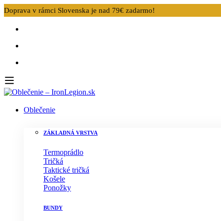
Doprava v rámci Slovenska je nad 79€ zadarmo!
Oblečenie
ZÁKLADNÁ VRSTVA
Termoprádlo
Tričká
Taktické tričká
Košele
Ponožky
BUNDY