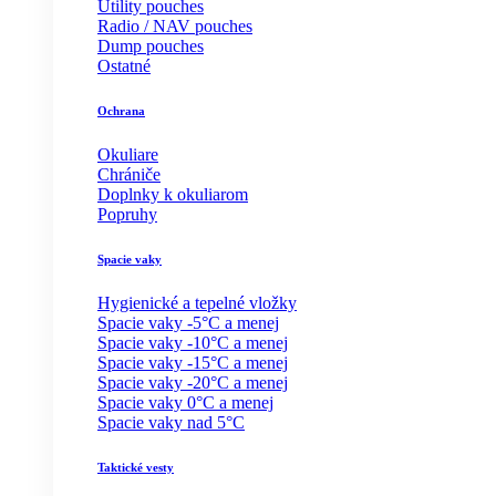
Utility pouches
Radio / NAV pouches
Dump pouches
Ostatné
Ochrana
Okuliare
Chrániče
Doplnky k okuliarom
Popruhy
Spacie vaky
Hygienické a tepelné vložky
Spacie vaky -5°C a menej
Spacie vaky -10°C a menej
Spacie vaky -15°C a menej
Spacie vaky -20°C a menej
Spacie vaky 0°C a menej
Spacie vaky nad 5°C
Taktické vesty