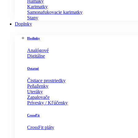
Hamaky
Karimatky
Samonafukovacie karimatky
Stany
Doplnky
Hodinky
Analógové
Digitálne
Ostatné
Čistiace prostriedky
Peňaženky
Uteráky
Zapalovače
Prívesky / Kľúčenky
CrossFit
CrossFit pláty