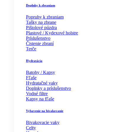
Doplnky k zbraniam
Popruhy k zbraniam
Tašky na zbrane
Pištolové púzdra
Plastové / Kydexové holstre
Príslušenstvo
Čistenie zbraní
Terče
Hydratácia
Batohy / Kapsy
Fľaše
Hydratačné vaky
Doplnky a príslušenstvo
Vodné filtre
Kapsy na fľaše
Vybavenie na bivakovanie
Bivakovacie vaky
Celty