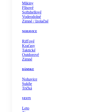
Mikiny
Flísové
Softshellové
Vodeodolné
Zimné / Izolačné
NOHAVICE
Rifľové
Kraťasy
Taktické
Outdorové
Zimné
DÁMSKE
Nohavice
Sukňe
Tričká
VESTY
Leto