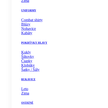
Zima
UNIFORMY
Combat shirty
Blúzy
Nohavice
Kabáty
POKRÝVKY HLAVY
Kukly
Šiltovky
Čiapky
Klobúky
Šatky / Šály
RUKAVICE
Leto
Zima
OSTATNÉ