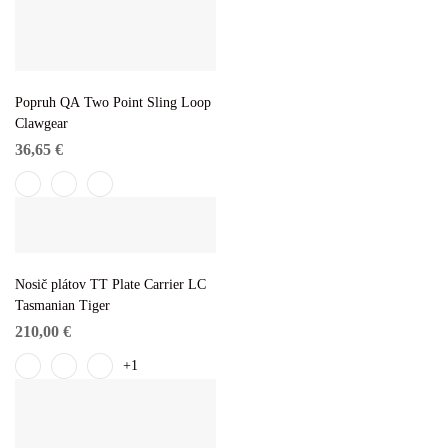
Popruh QA Two Point Sling Loop
Clawgear
36,65
€
Nosič plátov TT Plate Carrier LC
Tasmanian Tiger
210,00
€
+1