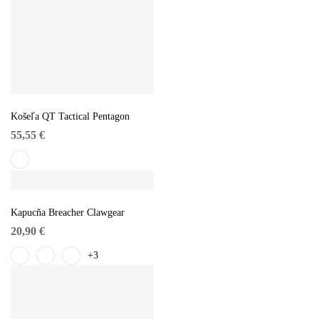
Košeľa QT Tactical Pentagon
55,55
€
Kapucňa Breacher Clawgear
20,90
€
+3