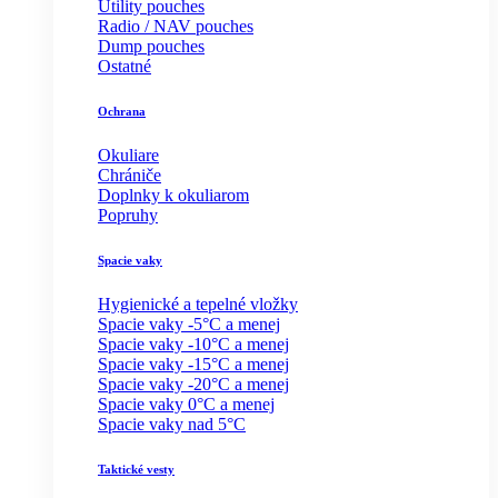
Utility pouches
Radio / NAV pouches
Dump pouches
Ostatné
Ochrana
Okuliare
Chrániče
Doplnky k okuliarom
Popruhy
Spacie vaky
Hygienické a tepelné vložky
Spacie vaky -5°C a menej
Spacie vaky -10°C a menej
Spacie vaky -15°C a menej
Spacie vaky -20°C a menej
Spacie vaky 0°C a menej
Spacie vaky nad 5°C
Taktické vesty