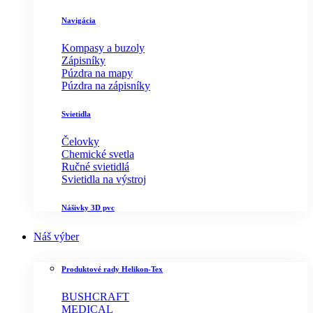
Navigácia
Kompasy a buzoly
Zápisníky
Púzdra na mapy
Púzdra na zápisníky
Svietidla
Čelovky
Chemické svetla
Ručné svietidlá
Svietidla na výstroj
Nášivky 3D pvc
Náš výber
Produktové rady Helikon-Tex
BUSHCRAFT
MEDICAL