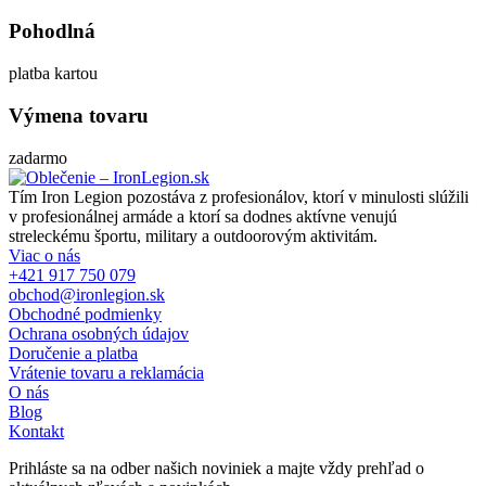
Pohodlná
platba kartou
Výmena tovaru
zadarmo
Tím Iron Legion pozostáva z profesionálov, ktorí v minulosti slúžili
v profesionálnej armáde a ktorí sa dodnes aktívne venujú
streleckému športu, military a outdoorovým aktivitám.
Viac o nás
+421 917 750 079
obchod@ironlegion.sk
Obchodné podmienky
Ochrana osobných údajov
Doručenie a platba
Vrátenie tovaru a reklamácia
O nás
Blog
Kontakt
Prihláste sa na odber našich noviniek a majte vždy prehľad o