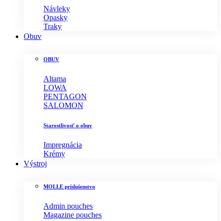
Návleky
Opasky
Traky
Obuv
OBUV
Altama
LOWA
PENTAGON
SALOMON
Starostlivosť o obuv
Impregnácia
Krémy
Výstroj
MOLLE príslušenstvo
Admin pouches
Magazine pouches