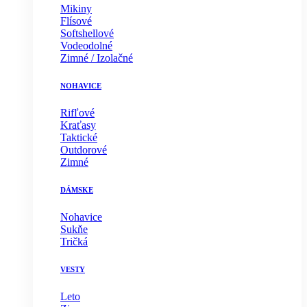
Mikiny
Flísové
Softshellové
Vodeodolné
Zimné / Izolačné
NOHAVICE
Rifľové
Kraťasy
Taktické
Outdorové
Zimné
DÁMSKE
Nohavice
Sukňe
Tričká
VESTY
Leto