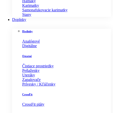
Hamaky
Karimatky
Samonafukovacie karimatky
Stany
Doplnky
Hodinky
Analógové
Digitálne
Ostatné
Čistiace prostriedky
Peňaženky
Uteráky
Zapalovače
Prívesky / Kľúčenky
CrossFit
CrossFit pláty