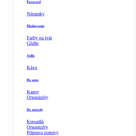
Paracord
Náramky
Maskovanie
Farby na tvár
Ghille
Jedlo
Káva
Do auta
Kapsy
Organizéry
Do prírody
Kresadlá
Organizéry
Príprava potravy