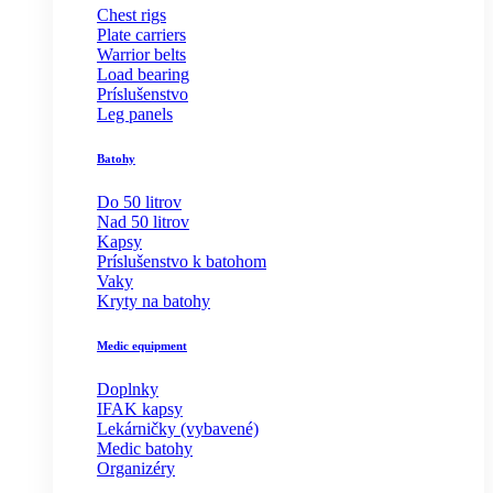
Chest rigs
Plate carriers
Warrior belts
Load bearing
Príslušenstvo
Leg panels
Batohy
Do 50 litrov
Nad 50 litrov
Kapsy
Príslušenstvo k batohom
Vaky
Kryty na batohy
Medic equipment
Doplnky
IFAK kapsy
Lekárničky (vybavené)
Medic batohy
Organizéry