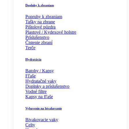
Doplnky k zbraniam
Popruhy k zbraniam
Tašky na zbrane
Pištolové púzdra
Plastové / Kydexové holstre
Príslušenstvo
Čistenie zbraní
Terče
Hydratácia
Batohy / Kapsy
Fľaše
Hydratačné vaky
Doplnky a príslušenstvo
Vodné filtre
Kapsy na fľaše
Vybavenie na bivakovanie
Bivakovacie vaky
Celty