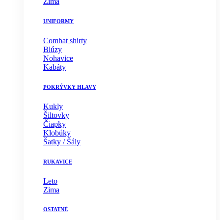
Zima
UNIFORMY
Combat shirty
Blúzy
Nohavice
Kabáty
POKRÝVKY HLAVY
Kukly
Šiltovky
Čiapky
Klobúky
Šatky / Šály
RUKAVICE
Leto
Zima
OSTATNÉ