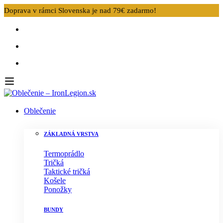
Doprava v rámci Slovenska je nad 79€ zadarmo!
Oblečenie
ZÁKLADNÁ VRSTVA
Termoprádlo
Tričká
Taktické tričká
Košele
Ponožky
BUNDY