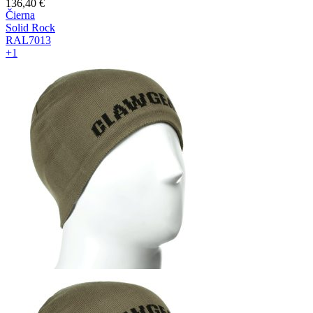
136,40
€
Čierna
Solid Rock
RAL7013
+1