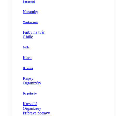
Paracord
Náramky
Maskovanie
Farby na tvár
Ghille
Jedlo
Káva
Do auta
Kapsy
Organizéry
Do prírody
Kresadlá
Organizéry
Príprava potravy