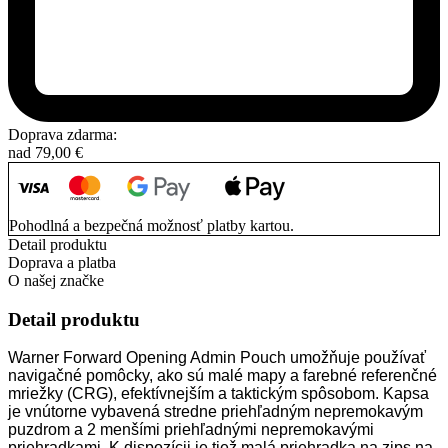
Doprava zdarma:
nad
79,00
€
Pohodlná a bezpečná možnosť platby kartou.
Detail produktu
Doprava a platba
O našej značke
Detail produktu
Warner Forward Opening Admin Pouch umožňuje používať
navigačné pomôcky, ako sú malé mapy a farebné referenčné
mriežky (CRG), efektívnejším a taktickým spôsobom. Kapsa
je vnútorne vybavená stredne priehľadným nepremokavým
puzdrom a 2 menšími priehľadnými nepremokavými
priehradkami. K dispozícii je tiež malá priehradka na zips na