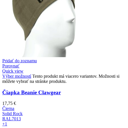
Pridať do zoznamu
Porovnať
Quick view
Výber možností
Tento produkt má viacero variantov. Možnosti si
môžete vybrať na stránke produktu.
Čiapka Beanie Clawgear
17,75
€
Čierna
Solid Rock
RAL7013
+1