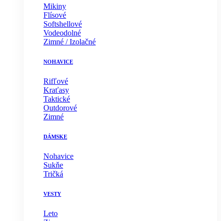
Mikiny
Flísové
Softshellové
Vodeodolné
Zimné / Izolačné
NOHAVICE
Rifľové
Kraťasy
Taktické
Outdorové
Zimné
DÁMSKE
Nohavice
Sukňe
Tričká
VESTY
Leto