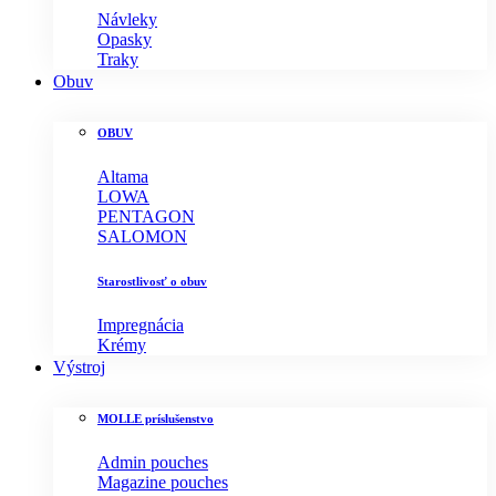
Návleky
Opasky
Traky
Obuv
OBUV
Altama
LOWA
PENTAGON
SALOMON
Starostlivosť o obuv
Impregnácia
Krémy
Výstroj
MOLLE príslušenstvo
Admin pouches
Magazine pouches