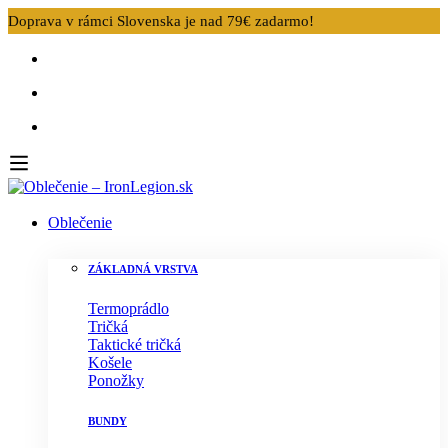
Doprava v rámci Slovenska je nad 79€ zadarmo!
Oblečenie
ZÁKLADNÁ VRSTVA
Termoprádlo
Tričká
Taktické tričká
Košele
Ponožky
BUNDY