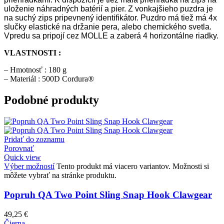
uloženie náhradných batérií a pier. Z vonkajšieho puzdra je
na suchý zips pripevnený identifikátor. Puzdro má tiež má 4x
slučky elastické na držanie pera, alebo chemického svetla.
Vpredu sa pripojí cez MOLLE a zaberá 4 horizontálne riadky.
VLASTNOSTI :
– Hmotnosť : 180 g
– Materiál : 500D Cordura®
Podobné produkty
Pridať do zoznamu
Porovnať
Quick view
Výber možností
Tento produkt má viacero variantov. Možnosti si
môžete vybrať na stránke produktu.
Popruh QA Two Point Sling Snap Hook Clawgear
49,25
€
Čierna