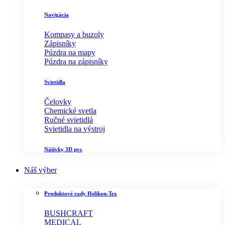
Navigácia
Kompasy a buzoly
Zápisníky
Púzdra na mapy
Púzdra na zápisníky
Svietidla
Čelovky
Chemické svetla
Ručné svietidlá
Svietidla na výstroj
Nášivky 3D pvc
Náš výber
Produktové rady Helikon-Tex
BUSHCRAFT
MEDICAL