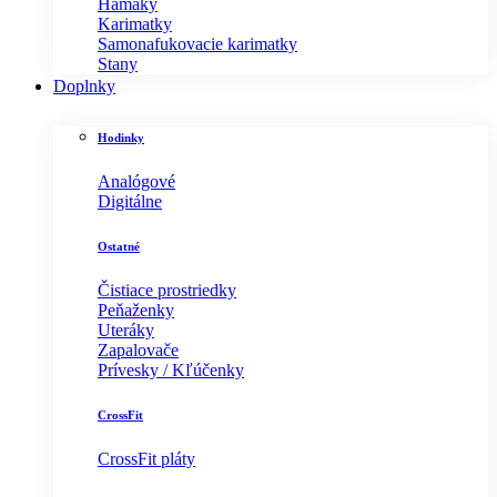
Hamaky
Karimatky
Samonafukovacie karimatky
Stany
Doplnky
Hodinky
Analógové
Digitálne
Ostatné
Čistiace prostriedky
Peňaženky
Uteráky
Zapalovače
Prívesky / Kľúčenky
CrossFit
CrossFit pláty