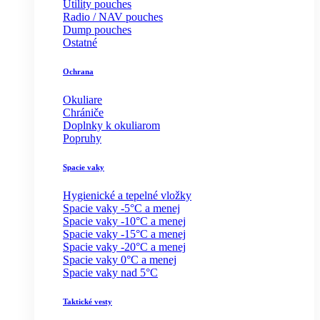
Utility pouches
Radio / NAV pouches
Dump pouches
Ostatné
Ochrana
Okuliare
Chrániče
Doplnky k okuliarom
Popruhy
Spacie vaky
Hygienické a tepelné vložky
Spacie vaky -5°C a menej
Spacie vaky -10°C a menej
Spacie vaky -15°C a menej
Spacie vaky -20°C a menej
Spacie vaky 0°C a menej
Spacie vaky nad 5°C
Taktické vesty