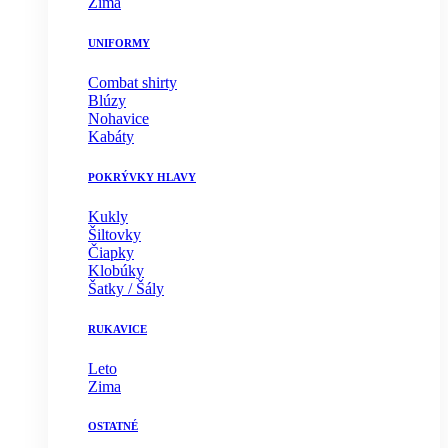
Zima
UNIFORMY
Combat shirty
Blúzy
Nohavice
Kabáty
POKRÝVKY HLAVY
Kukly
Šiltovky
Čiapky
Klobúky
Šatky / Šály
RUKAVICE
Leto
Zima
OSTATNÉ