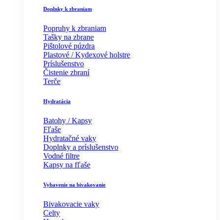
Doplnky k zbraniam
Popruhy k zbraniam
Tašky na zbrane
Pištolové púzdra
Plastové / Kydexové holstre
Príslušenstvo
Čistenie zbraní
Terče
Hydratácia
Batohy / Kapsy
Fľaše
Hydratačné vaky
Doplnky a príslušenstvo
Vodné filtre
Kapsy na fľaše
Vybavenie na bivakovanie
Bivakovacie vaky
Celty