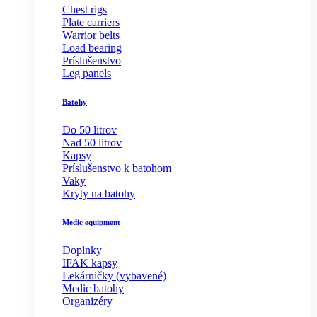
Chest rigs
Plate carriers
Warrior belts
Load bearing
Príslušenstvo
Leg panels
Batohy
Do 50 litrov
Nad 50 litrov
Kapsy
Príslušenstvo k batohom
Vaky
Kryty na batohy
Medic equipment
Doplnky
IFAK kapsy
Lekárničky (vybavené)
Medic batohy
Organizéry