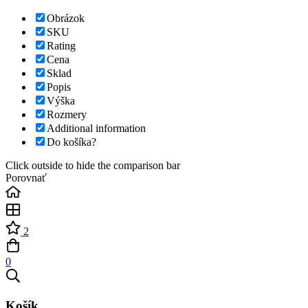
Obrázok
SKU
Rating
Cena
Sklad
Popis
Výška
Rozmery
Additional information
Do košíka?
Click outside to hide the comparison bar
Porovnať
2
0
Košík