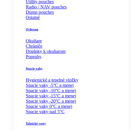
Utility pouches
Radio / NAV pouches
Dump pouches
Ostatné
Ochrana
Okuliare
Chrániče
Doplnky k okuliarom
Popruhy
Spacie vaky
Hygienické a tepelné vložky
Spacie vaky -5°C a menej
Spacie vaky -10°C a menej
Spacie vaky -15°C a menej
Spacie vaky -20°C a menej
Spacie vaky 0°C a menej
Spacie vaky nad 5°C
Taktické vesty