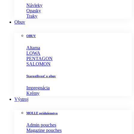
Návleky
Opasky
Traky
Obuv
OBUV
Altama
LOWA
PENTAGON
SALOMON
Starostlivosť o obuv
Impregnácia
Krémy
Výstroj
MOLLE príslušenstvo
Admin pouches
Magazine pouches