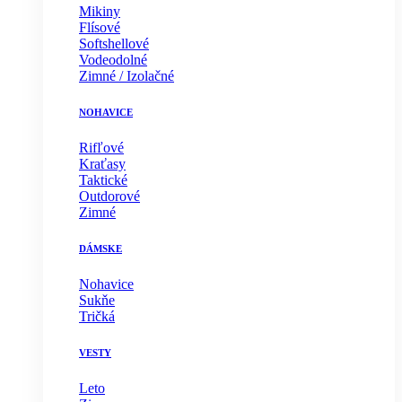
Mikiny
Flísové
Softshellové
Vodeodolné
Zimné / Izolačné
NOHAVICE
Rifľové
Kraťasy
Taktické
Outdorové
Zimné
DÁMSKE
Nohavice
Sukňe
Tričká
VESTY
Leto