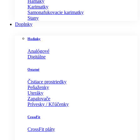
Hamaky
Karimatky
Samonafukovacie karimatky
Stany
Doplnky
Hodinky
Analógové
Digitálne
Ostatné
Čistiace prostriedky
Peňaženky
Uteráky
Zapalovače
Prívesky / Kľúčenky
CrossFit
CrossFit pláty