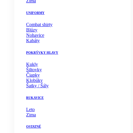
Zima
UNIFORMY
Combat shirty
Blúzy
Nohavice
Kabáty
POKRÝVKY HLAVY
Kukly
Šiltovky
Čiapky
Klobúky
Šatky / Šály
RUKAVICE
Leto
Zima
OSTATNÉ