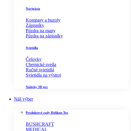
Navigácia
Kompasy a buzoly
Zápisníky
Púzdra na mapy
Púzdra na zápisníky
Svietidla
Čelovky
Chemické svetla
Ručné svietidlá
Svietidla na výstroj
Nášivky 3D pvc
Náš výber
Produktové rady Helikon-Tex
BUSHCRAFT
MEDICAL