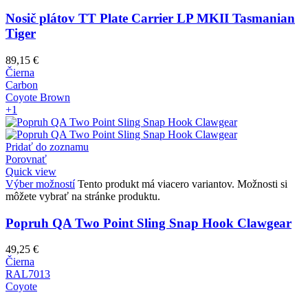
Nosič plátov TT Plate Carrier LP MKII Tasmanian
Tiger
89,15
€
Čierna
Carbon
Coyote Brown
+1
Pridať do zoznamu
Porovnať
Quick view
Výber možností
Tento produkt má viacero variantov. Možnosti si
môžete vybrať na stránke produktu.
Popruh QA Two Point Sling Snap Hook Clawgear
49,25
€
Čierna
RAL7013
Coyote