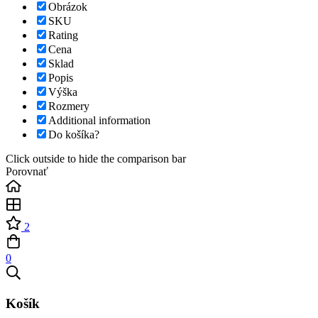
Obrázok
SKU
Rating
Cena
Sklad
Popis
Výška
Rozmery
Additional information
Do košíka?
Click outside to hide the comparison bar
Porovnať
2
0
Košík