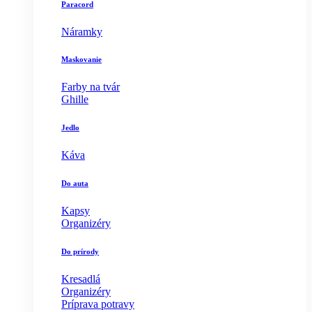
Paracord
Náramky
Maskovanie
Farby na tvár
Ghille
Jedlo
Káva
Do auta
Kapsy
Organizéry
Do prírody
Kresadlá
Organizéry
Príprava potravy