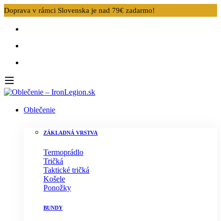
Doprava v rámci Slovenska je nad 79€ zadarmo!
Oblečenie
ZÁKLADNÁ VRSTVA
Termoprádlo
Tričká
Taktické tričká
Košele
Ponožky
BUNDY