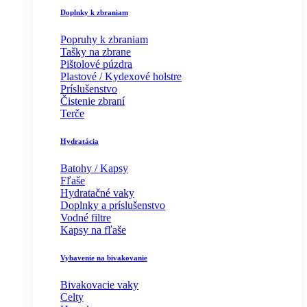
Doplnky k zbraniam
Popruhy k zbraniam
Tašky na zbrane
Pištolové púzdra
Plastové / Kydexové holstre
Príslušenstvo
Čistenie zbraní
Terče
Hydratácia
Batohy / Kapsy
Fľaše
Hydratačné vaky
Doplnky a príslušenstvo
Vodné filtre
Kapsy na fľaše
Vybavenie na bivakovanie
Bivakovacie vaky
Celty