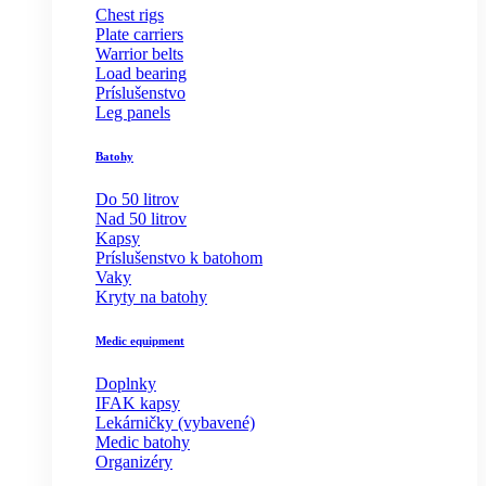
Chest rigs
Plate carriers
Warrior belts
Load bearing
Príslušenstvo
Leg panels
Batohy
Do 50 litrov
Nad 50 litrov
Kapsy
Príslušenstvo k batohom
Vaky
Kryty na batohy
Medic equipment
Doplnky
IFAK kapsy
Lekárničky (vybavené)
Medic batohy
Organizéry