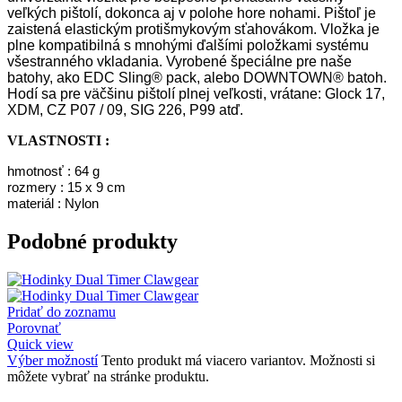
veľkých pištolí, dokonca aj v polohe hore nohami. Pištoľ je
zaistená elastickým protišmykovým sťahovákom. Vložka je
plne kompatibilná s mnohými ďalšími položkami systému
všestranného vkladania. Vyrobené špeciálne pre naše
batohy, ako EDC Sling® pack, alebo DOWNTOWN® batoh.
Hodí sa pre väčšinu pištolí plnej veľkosti, vrátane: Glock 17,
XDM, CZ P07 / 09, SIG 226, P99 atď.
VLASTNOSTI :
hmotnosť : 64 g
rozmery : 15 x 9 cm
materiál : Nylon
Podobné produkty
Pridať do zoznamu
Porovnať
Quick view
Výber možností
Tento produkt má viacero variantov. Možnosti si
môžete vybrať na stránke produktu.