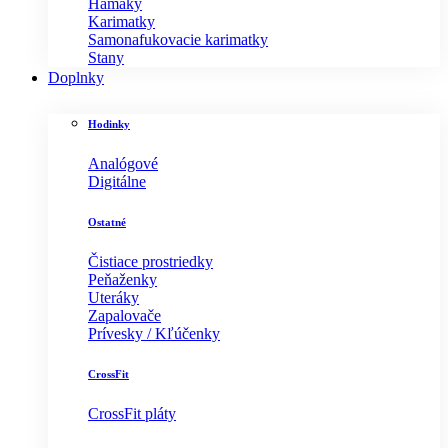
Hamaky
Karimatky
Samonafukovacie karimatky
Stany
Doplnky
Hodinky
Analógové
Digitálne
Ostatné
Čistiace prostriedky
Peňaženky
Uteráky
Zapalovače
Prívesky / Kľúčenky
CrossFit
CrossFit pláty