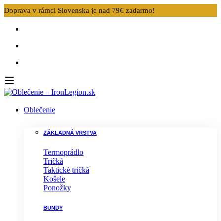
Doprava v rámci Slovenska je nad 79€ zadarmo!
Oblečenie
ZÁKLADNÁ VRSTVA
Termoprádlo
Tričká
Taktické tričká
Košele
Ponožky
BUNDY