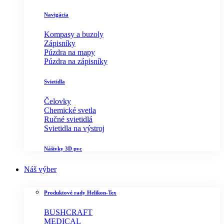
Navigácia
Kompasy a buzoly
Zápisníky
Púzdra na mapy
Púzdra na zápisníky
Svietidla
Čelovky
Chemické svetla
Ručné svietidlá
Svietidla na výstroj
Nášivky 3D pvc
Náš výber
Produktové rady Helikon-Tex
BUSHCRAFT
MEDICAL