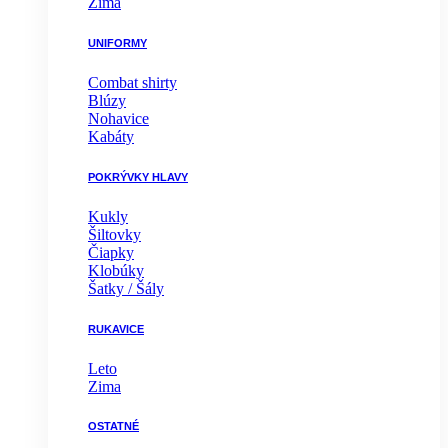
Zima
UNIFORMY
Combat shirty
Blúzy
Nohavice
Kabáty
POKRÝVKY HLAVY
Kukly
Šiltovky
Čiapky
Klobúky
Šatky / Šály
RUKAVICE
Leto
Zima
OSTATNÉ