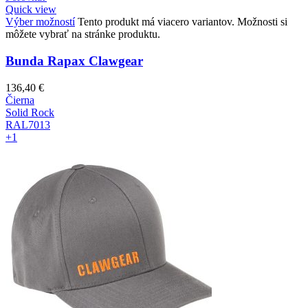
Quick view
Výber možností
Tento produkt má viacero variantov. Možnosti si
môžete vybrať na stránke produktu.
Bunda Rapax Clawgear
136,40
€
Čierna
Solid Rock
RAL7013
+1