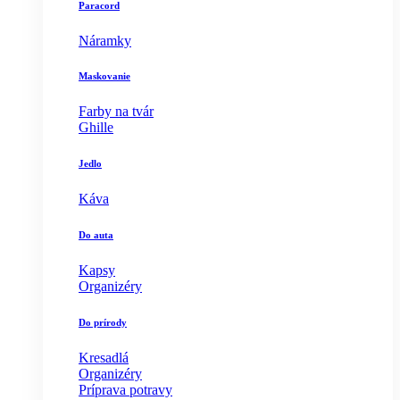
Paracord
Náramky
Maskovanie
Farby na tvár
Ghille
Jedlo
Káva
Do auta
Kapsy
Organizéry
Do prírody
Kresadlá
Organizéry
Príprava potravy