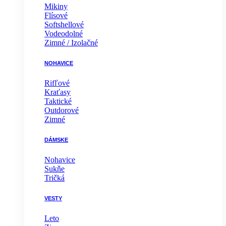
Mikiny
Flísové
Softshellové
Vodeodolné
Zimné / Izolačné
NOHAVICE
Rifľové
Kraťasy
Taktické
Outdorové
Zimné
DÁMSKE
Nohavice
Sukňe
Tričká
VESTY
Leto