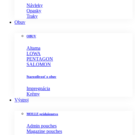
Návleky
Opasky
Traky
Obuv
OBUV
Altama
LOWA
PENTAGON
SALOMON
Starostlivosť o obuv
Impregnácia
Krémy
Výstroj
MOLLE príslušenstvo
Admin pouches
Magazine pouches