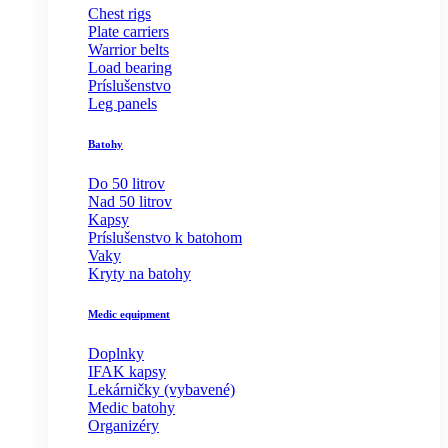
Chest rigs
Plate carriers
Warrior belts
Load bearing
Príslušenstvo
Leg panels
Batohy
Do 50 litrov
Nad 50 litrov
Kapsy
Príslušenstvo k batohom
Vaky
Kryty na batohy
Medic equipment
Doplnky
IFAK kapsy
Lekárničky (vybavené)
Medic batohy
Organizéry