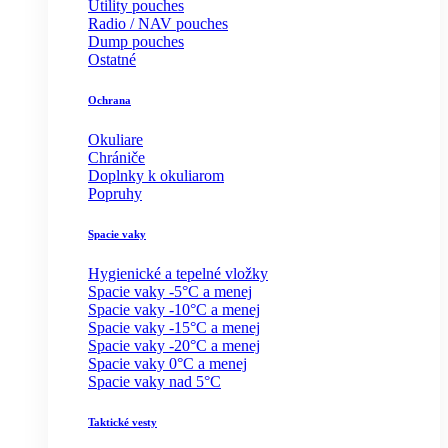
Utility pouches
Radio / NAV pouches
Dump pouches
Ostatné
Ochrana
Okuliare
Chrániče
Doplnky k okuliarom
Popruhy
Spacie vaky
Hygienické a tepelné vložky
Spacie vaky -5°C a menej
Spacie vaky -10°C a menej
Spacie vaky -15°C a menej
Spacie vaky -20°C a menej
Spacie vaky 0°C a menej
Spacie vaky nad 5°C
Taktické vesty