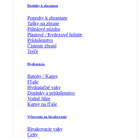
Doplnky k zbraniam
Popruhy k zbraniam
Tašky na zbrane
Pištolové púzdra
Plastové / Kydexové holstre
Príslušenstvo
Čistenie zbraní
Terče
Hydratácia
Batohy / Kapsy
Fľaše
Hydratačné vaky
Doplnky a príslušenstvo
Vodné filtre
Kapsy na fľaše
Vybavenie na bivakovanie
Bivakovacie vaky
Celty