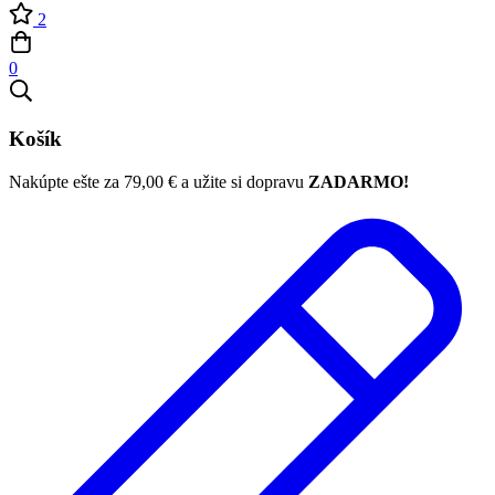
2
0
Košík
Nakúpte ešte za
79,00
€
a užite si dopravu
ZADARMO!