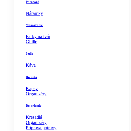
Paracord
Náramky
Maskovanie
Farby na tvár
Ghille
Jedlo
Káva
Do auta
Kapsy
Organizéry
Do prírody
Kresadlá
Organizéry
Príprava potravy