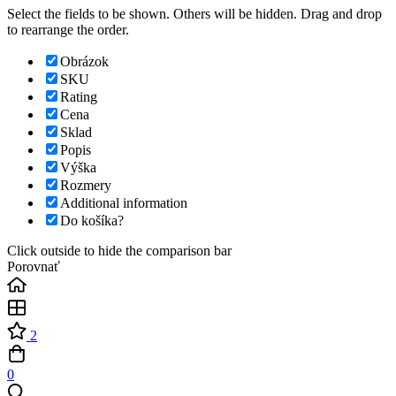
Select the fields to be shown. Others will be hidden. Drag and drop
to rearrange the order.
Obrázok
SKU
Rating
Cena
Sklad
Popis
Výška
Rozmery
Additional information
Do košíka?
Click outside to hide the comparison bar
Porovnať
2
0