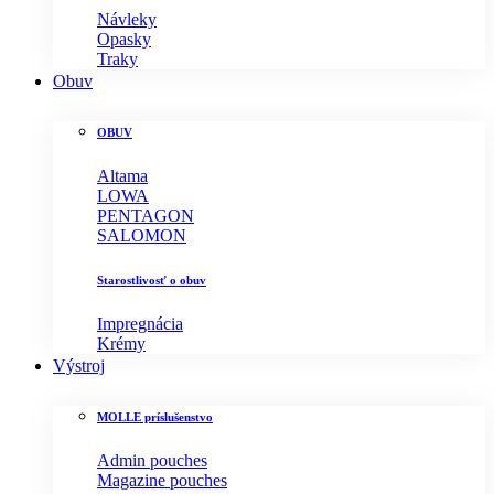
Návleky
Opasky
Traky
Obuv
OBUV
Altama
LOWA
PENTAGON
SALOMON
Starostlivosť o obuv
Impregnácia
Krémy
Výstroj
MOLLE príslušenstvo
Admin pouches
Magazine pouches