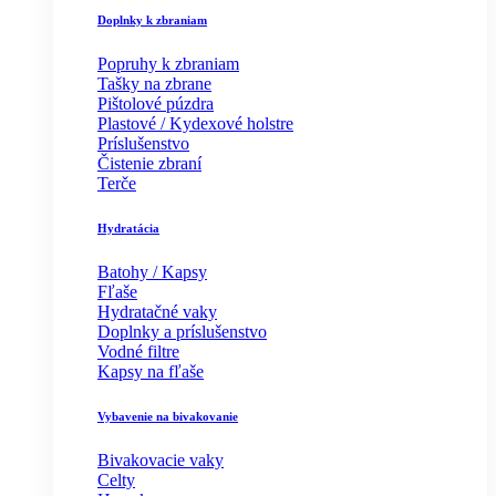
Doplnky k zbraniam
Popruhy k zbraniam
Tašky na zbrane
Pištolové púzdra
Plastové / Kydexové holstre
Príslušenstvo
Čistenie zbraní
Terče
Hydratácia
Batohy / Kapsy
Fľaše
Hydratačné vaky
Doplnky a príslušenstvo
Vodné filtre
Kapsy na fľaše
Vybavenie na bivakovanie
Bivakovacie vaky
Celty