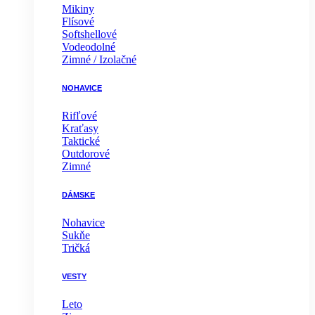
Mikiny
Flísové
Softshellové
Vodeodolné
Zimné / Izolačné
NOHAVICE
Rifľové
Kraťasy
Taktické
Outdorové
Zimné
DÁMSKE
Nohavice
Sukňe
Tričká
VESTY
Leto