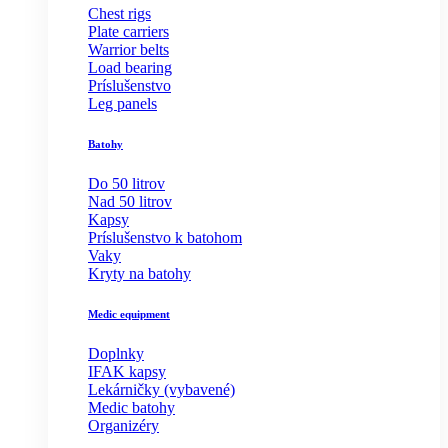
Chest rigs
Plate carriers
Warrior belts
Load bearing
Príslušenstvo
Leg panels
Batohy
Do 50 litrov
Nad 50 litrov
Kapsy
Príslušenstvo k batohom
Vaky
Kryty na batohy
Medic equipment
Doplnky
IFAK kapsy
Lekárničky (vybavené)
Medic batohy
Organizéry