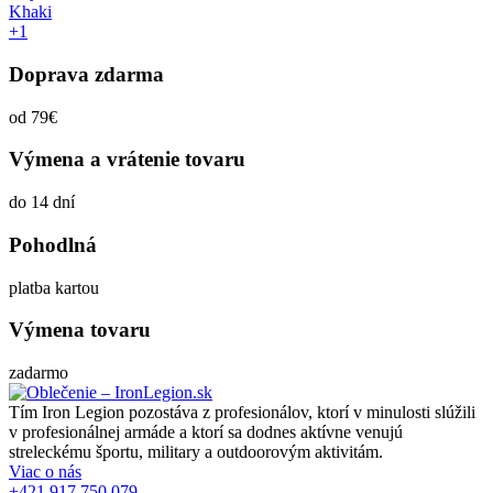
Khaki
+1
Doprava zdarma
od 79€
Výmena a vrátenie tovaru
do 14 dní
Pohodlná
platba kartou
Výmena tovaru
zadarmo
Tím Iron Legion pozostáva z profesionálov, ktorí v minulosti slúžili
v profesionálnej armáde a ktorí sa dodnes aktívne venujú
streleckému športu, military a outdoorovým aktivitám.
Viac o nás
+421 917 750 079