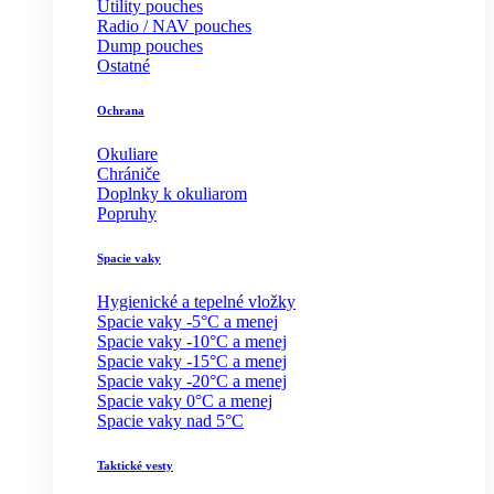
Utility pouches
Radio / NAV pouches
Dump pouches
Ostatné
Ochrana
Okuliare
Chrániče
Doplnky k okuliarom
Popruhy
Spacie vaky
Hygienické a tepelné vložky
Spacie vaky -5°C a menej
Spacie vaky -10°C a menej
Spacie vaky -15°C a menej
Spacie vaky -20°C a menej
Spacie vaky 0°C a menej
Spacie vaky nad 5°C
Taktické vesty