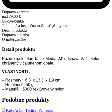
Doprava zdarma:
nad
79,00
€
Pohodlná a bezpečná možnosť platby kartou.
Detail produktu
Doprava a platba
O našej značke
Detail produktu
Puzdro na telefón Tactix Media „M“ udržiava Váš telefón
chránený v čalúnenom obale.
VLASTNOSTI :
– Rozmery : 6,3 x 13,3 x 1,9 cm
– Hmotnosť : 50 g
– Materiál : 500D textúrovaný nylon
Podobné produkty