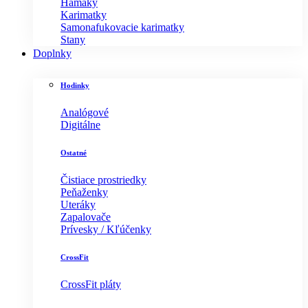
Hamaky
Karimatky
Samonafukovacie karimatky
Stany
Doplnky
Hodinky
Analógové
Digitálne
Ostatné
Čistiace prostriedky
Peňaženky
Uteráky
Zapalovače
Prívesky / Kľúčenky
CrossFit
CrossFit pláty