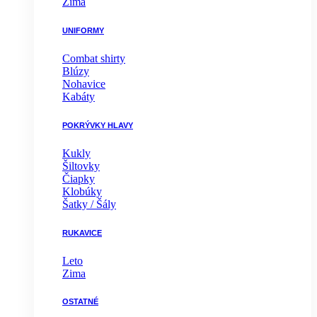
Zima
UNIFORMY
Combat shirty
Blúzy
Nohavice
Kabáty
POKRÝVKY HLAVY
Kukly
Šiltovky
Čiapky
Klobúky
Šatky / Šály
RUKAVICE
Leto
Zima
OSTATNÉ