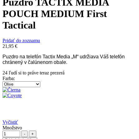
Puzdro TACTIX MEDIA
POUCH MEDIUM First
Tactical
Pridať do zoznamu
21,95
€
Puzdro na telefón Tactix Media „M“ udržiava Váš telefón
chránený v čalúnenom obale.
24
ľudí si to práve teraz prezerá
Farba
:
Vyčistiť
Množstvo
-
+