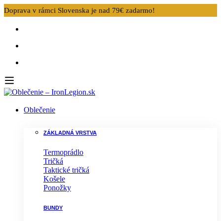
Doprava v rámci Slovenska je nad 79€ zadarmo!
Oblečenie
ZÁKLADNÁ VRSTVA
Termoprádlo
Tričká
Taktické tričká
Košele
Ponožky
BUNDY